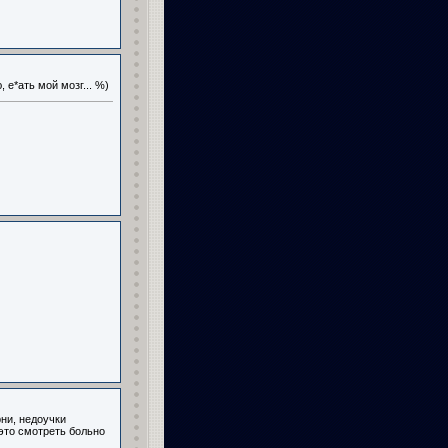
 е*ать мой мозг... %)
ни, недоучки
это смотреть больно