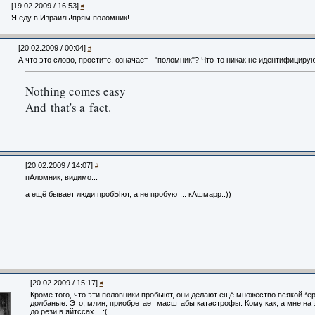
[19.02.2009 / 16:53]
#
Я еду в Израиль!прям поломник!..
[20.02.2009 / 00:04]
#
А что это слово, простите, означает - "поломник"? Что-то никак не идентифицирую,
Nothing comes easy
And that's a fact.
[20.02.2009 / 14:07]
#
пАломник, видимо...
а ещё бывает люди пробЫют, а не пробуют... кАшмарр..))
[20.02.2009 / 15:17]
#
Кроме того, что эти половники пробыют, они делают ещё множество всякой *ер
долбаные. Это, млин, приобретает масштабы катастрофы. Кому как, а мне на 
до рези в яйтссах... :(