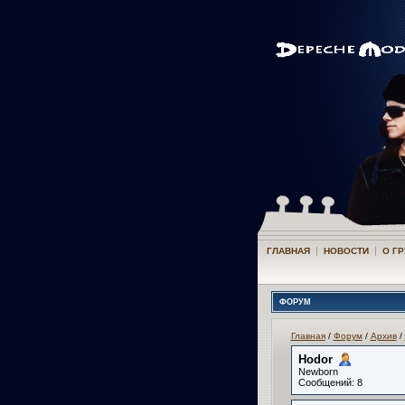
|
|
ГЛАВНАЯ
НОВОСТИ
О Г
ФОРУМ
Главная
/
Форум
/
Архив
/
Hodor­
Newborn
Сообщений: 8