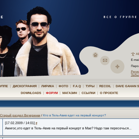
А
E-mai
Пар
Реги
Забы
|
|
|
|
|
|
|
РУППЕ
ДИСКОГРАФИЯ
ЛИРИКА
ФОТО
F.A.Q
ТУРЫ
RECOIL
DAVE GAHAN 
|
|
|
|
DOWNLOADS
ФОРУМ
МАГАЗИН
ССЫЛКИ
О ПРОЕКТЕ
Старый раздел Вечеринки
/
Кто в Тель-Авив едет на первый концерт?
[17.02.2009 / 14:01]
#
Амигос,кто едет в Тель-Авив на первый концерт в Мае? Надо там пересечься...