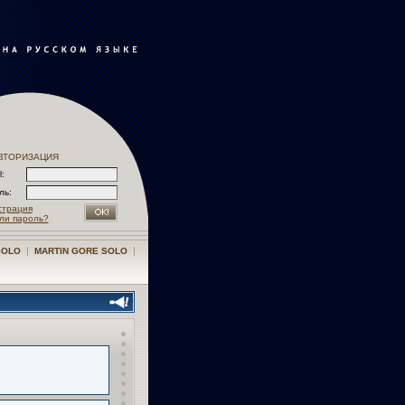
ВТОРИЗАЦИЯ
l:
оль:
страция
ли пароль?
|
|
SOLO
MARTIN GORE SOLO