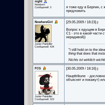
night
Newborn
я тоже еду в Берлин, с 
Сообщений: 3
предложить
NowhereGirl
[29.05.2009 / 18:23]
#
Вопрос к едущим в Берл
C1 - это в какой части
нерадивой))
Junior Painkiller
Сообщений: 434
"I still hold on to the id
thing
that does that ins
Nichts ist wirklich wich
FCG
[30.05.2009 / 18:16]
#
Haupttribune - дословн
объяснят и покажут) ил
Junior Painkiller
Сообщений: 323