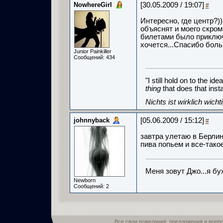
NowhereGirl
[30.05.2009 / 19:07]
#
Интересно, где центр?))
объяснят и моего скром
билетами было приключ
хочется...Спасибо бол
Junior Painkiller
Сообщений: 434
"I still hold on to the id
thing
that does that ins
Nichts ist wirklich wich
johnnyback
[05.06.2009 / 15:12]
#
завтра улетаю в Берлин
пива попьем и все-такое
Меня зовут Джо...я бух
Newborn
Сообщений: 2
Все свои пожелания, предложения и вопр