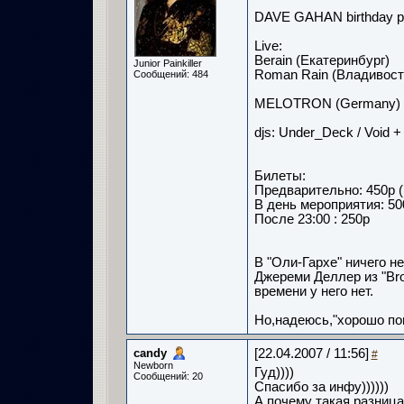
DAVE GAHAN birthday p
Live:
Berain (Eкатеринбург)
Junior Painkiller
Roman Rain (Владивост
Сообщений: 484
MELOTRON (Germany) !!!
djs: Under_Deck / Void + 
Билеты:
Предварительно: 450р (
В день мероприятия: 50
После 23:00 : 250р
В "Оли-Гархе" ничего не
Джереми Деллер из "Bro
времени у него нет.
Но,надеюсь,"хорошо пог
candy­
[22.04.2007 / 11:56]
#
Newborn
Гуд))))
Сообщений: 20
Спасибо за инфу))))))
А почему такая разница 