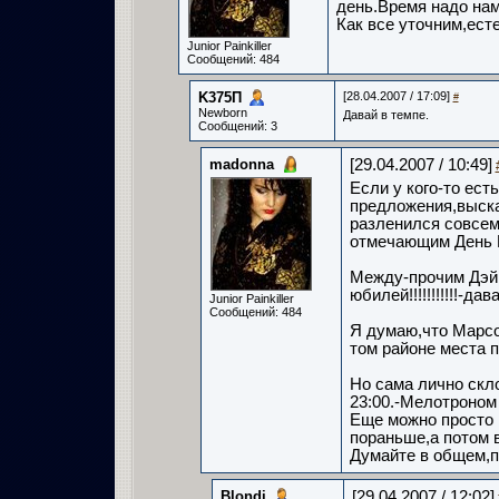
день.Время надо нам 
Как все уточним,ест
Junior Painkiller
Сообщений: 484
K375П­
[28.04.2007 / 17:09]
#
Newborn
Давай в темпе.
Сообщений: 3
madonna
[29.04.2007 / 10:49]
Если у кого-то ест
предложения,выска
разленился совсем
отмечающим День 
Между-прочим Дэйв
юбилей!!!!!!!!!!!-дав
Junior Painkiller
Сообщений: 484
Я думаю,что Марсо
том районе места 
Но сама лично скло
23:00.-Мелотроном
Еще можно просто 
пораньше,а потом в
Думайте в общем,п
Blondi­
[29.04.2007 / 12:02]