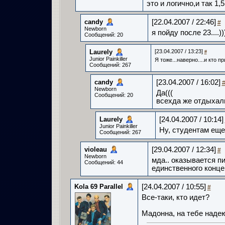
это и логично,и так 1,5
candy­
[22.04.2007 / 22:46]
#
Newborn
я пойду после 23....)))
Сообщений: 20
Laurely­
[23.04.2007 / 13:23]
#
Junior Painkiller
Я тоже...наверно....и кто 
Сообщений: 267
candy­
[23.04.2007 / 16:02]
Newborn
Да(((
Сообщений: 20
всехда же отдыхали 1
Laurely­
[24.04.2007 / 10:14]
Junior Painkiller
Ну, студентам еще
Сообщений: 267
violeau­
[29.04.2007 / 12:34]
#
Newborn
мда.. оказывается п
Сообщений: 44
единственного концер
Kola 69 Parallel
[24.04.2007 / 10:55]
#
Все-таки, кто идет?
Мадонна, на тебе надеюс