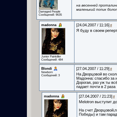
на весенней проталин
маленький попик боло
Damaged People
Сообщений: 9635
madonna
[24.04.2007 / 11:16]
#
Я буду в своем реперт
Junior Painkiller
Сообщений: 484
Blondi­
[27.04.2007 / 11:29]
#
Newborn
На Дворцовой во ско
Сообщений: 3
Мадонна: спасибо за и
Дорогая, раз уж ты вс
падает почти в 2 раза
madonna
[27.04.2007 / 21:23]
#
Melotron выступит до
На счет Дворцовой,по
Победы) и там парад