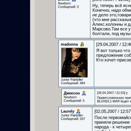
Newborn
Ну, теперь всё ясн
Сообщений: 3
Конечно, надо обмо
не дело это,товари
(что мне рассказы
Алекс.колонны и 
Марсово.Там все у
болтали, под муз
madonna
[29.04.2007 / 12:4
Я вот только чт
предложение соб
Кто хочет-присое
Junior Painkiller
Сообщений: 484
Джексон­
[30.04.2007 / 21:53]
#
Newborn
Привет,новеньких при
Сообщений: 5
BLONDI,1 МАЯ будет в
Laurely­
[02.05.2007 / 12:57
Junior Painkiller
После первомайск
Сообщений: 267
приняли решение 
народа - к четыре