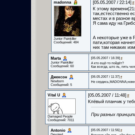
madonna
[05.05.2007 / 22:14]
#
К этому времени(21
так,естесственно е
местах и в разное в
Я сама иду на Грибо
А некоторые уже в 
Junior Painkiller
пати,которая начне
Сообщений: 484
них там никаких изм
Marta­
[05.05.2007 / 16:39]
#
Junior Painkiller
А кто ещё-то пойдёт?
Сообщений: 60
Как всегда, што ль, пять чел
Джексон­
[06.05.2007 / 11:37]
#
Newborn
Не сердись,MADONNA,нове
Сообщений: 5
Vital U
[05.05.2007 / 11:48]
#
Клёвый планчик у тебя
При разных принцип
Damaged People
Сообщений: 7011
Antonio­
[05.05.2007 / 11:56]
#
Devoted