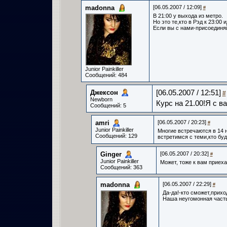
madonna
[06.05.2007 / 12:09]
#
В 21:00 у выхода из метро.
Но это те,кто в Рэд к 23:00 и
Если вы с нами-присоединя
Junior Painkiller
Сообщений: 484
Джексон­
[06.05.2007 / 12:51]
#
Newborn
Курс на 21.00!Я с в
Сообщений: 5
amri­
[06.05.2007 / 20:23]
#
Junior Painkiller
Многие встречаются в 14 
Сообщений: 129
встретимся с теми,кто буд
Ginger­
[06.05.2007 / 20:32]
#
Junior Painkiller
Может, тоже к вам приехат
Сообщений: 363
madonna
[06.05.2007 / 22:29]
#
Да-да!-кто сможет,прихо
Наша неугомонная часть 