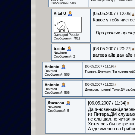
Вотэвер айв дар - айм бин ст
Сообщений: 508
Vital U
[05.05.2007 / 12:05]
#
Какое у тебя чистое
При разных принц
Damaged People
Сообщений: 7011
b-side­
[08.05.2007 / 20:27]
#
Newborn
ватева айв дан айв 
Сообщений: 2
Antonio­
[05.05.2007 / 11:19]
#
Devoted
Привет, Джексон! Ты новеньки
Сообщений: 508
Antonio­
[05.05.2007 / 11:22]
#
Devoted
Джексон, привет! Тоже ДМ люби
Сообщений: 508
Джексон­
[06.05.2007 / 11:34]
#
Newborn
Да,я-новенький,впервы
Сообщений: 5
из Питера.ДМ слушаю 
не слышал,не читал,не
Хотелось бы встретить
А где именно на Гриб