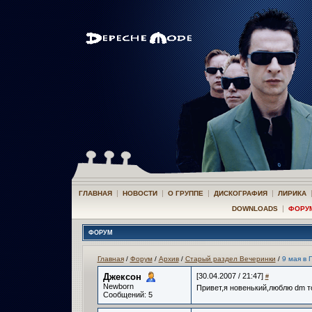
|
|
|
|
ГЛАВНАЯ
НОВОСТИ
О ГРУППЕ
ДИСКОГРАФИЯ
ЛИРИКА
|
DOWNLOADS
ФОРУ
ФОРУМ
Главная
/
Форум
/
Архив
/
Старый раздел Вечеринки
/
9 мая в 
Джексон­
[30.04.2007 / 21:47]
#
Newborn
Привет,я новенький,люблю dm т
Сообщений: 5