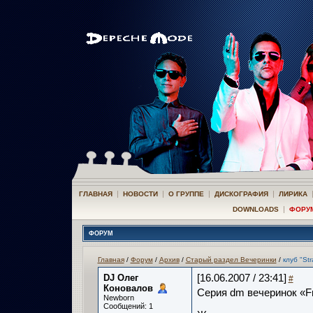
|
|
|
|
ГЛАВНАЯ
НОВОСТИ
О ГРУППЕ
ДИСКОГРАФИЯ
ЛИРИКА
|
DOWNLOADS
ФОРУ
ФОРУМ
Главная
/
Форум
/
Архив
/
Старый раздел Вечеринки
/
клуб "Str
DJ Олег
[16.06.2007 / 23:41]
#
Коновалов­
Серия dm вечеринок «Fr
Newborn
Сообщений: 1