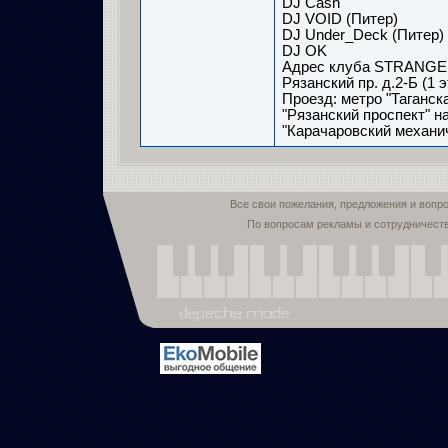
DJ Cash
DJ VOID (Питер)
DJ Under_Deck (Питер)
DJ OK
Адрес клуба STRANGE
Рязанский пр. д.2-Б (1
Проезд: метро "Таганск
"Рязанский проспект" н
"Карачаровский механич
Все свои пожелания, предложения и вопр
По вопросам рекламы и сотрудничест