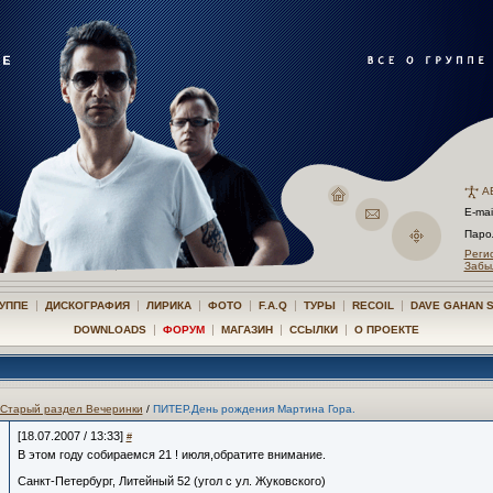
А
E-mai
Пар
Реги
Забы
|
|
|
|
|
|
|
РУППЕ
ДИСКОГРАФИЯ
ЛИРИКА
ФОТО
F.A.Q
ТУРЫ
RECOIL
DAVE GAHAN 
|
|
|
|
DOWNLOADS
ФОРУМ
МАГАЗИН
ССЫЛКИ
О ПРОЕКТЕ
Старый раздел Вечеринки
/
ПИТЕР.День рождения Мартина Гора.
[18.07.2007 / 13:33]
#
В этом году собираемся 21 ! июля,обратите внимание.
Санкт-Петербург, Литейный 52 (угол с ул. Жуковского)