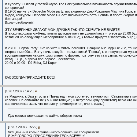
В субботу 21 июля у гостей клуба The Point уникальная возможность поучаствовать
вечеринках!
В 19:00 начнется Depeche Mode party, посвященная Дню Рождения Мартина Гора, в э
видео, конкурсы, Depeche Mode DJ-сет, возможность потанцевать и попеть хором 
британцев!
Вход - свободный!
ЭТУ ВЕЧЕРИНКУ ДЕЛАЮТ МОИ ДРУЗЬЯ,ТАК ЧТО СКУЧАТЬ НЕ БУДЕТЕ
(На сколько дали клуб-настолько дали,поэтому не удивляйтесь,что все до 23:00 буд
остаться на следующее мероприятие а-ля 80-е))) только придется заплатить 50 р.)))
В 23:00 - Popsa Party: Хит на хите и хитом погоняет. Сладкие 60е, бурные 70е, танц
оторванные 90е… В эту ночь в клубе – только хиты! “Попса”, т. е. популярная музык
воспринимаемая на слух, доступная по форме, поэтому это та музыка, которую с
Вход - 50 р., в ярком поп-образе - бесплатно!
22:00 и 02:00 - DJ Esha, DJ Kuper
КАК ВСЕГДА-ПРИХОДИТЕ ВСЕ!
[18.07.2007 / 14:25]
#
ув.Мадонна, к Вам в гости в Питер едут мои соотечественники из г. Сыктывкар в ко
человек. Не обижайте их:) они настоящие:) и везут вам кучу приветов:) верю что о
вас вечеринка, жаль что не смогу присоединится, очень жаль:(
При разных принципах не найти общего языка
[18.07.2007 / 15:22]
#
Vital ,мы ни в коем случае никого обижать не собираемся!
Я ЖЕ ГОВОРЮ-ПРИСОЕДИНЯЙТЕСЬ ВСЕ!!!!!!!=)