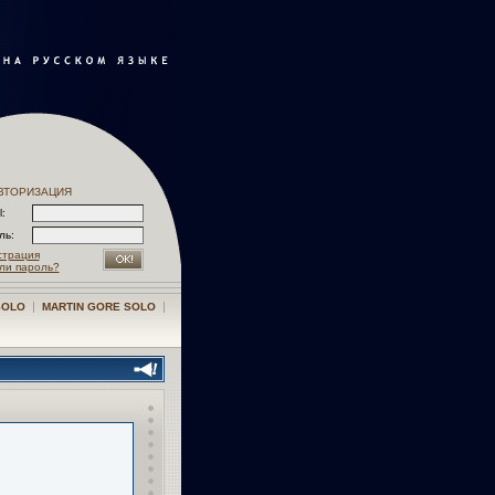
ВТОРИЗАЦИЯ
l:
оль:
страция
ли пароль?
|
|
SOLO
MARTIN GORE SOLO