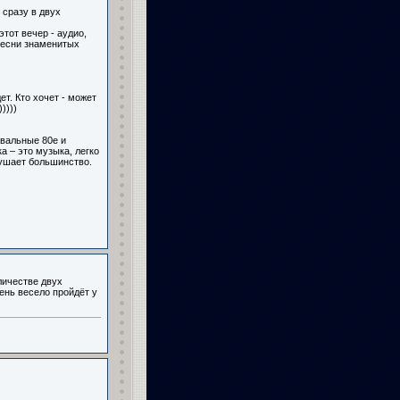
 сразу в двух
тот вечер - аудио,
песни знаменитых
ет. Кто хочет - может
))))
евальные 80е и
а – это музыка, легко
лушает большинство.
личестве двух
чень весело пройдёт у