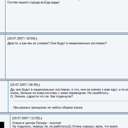
Гостям нашего города всегда рады!
[18.07.2007 / 18:50]
#
Драсти, а как мы их узнаем? Они будут в нициональных костюмах?
[19.07.2007 / 08:49]
#
Да, они будут в национальных костюмах, и это, они на оленях к вам едут, и по 
очень, больше по коми,поэтому с ними переводчик. Не ошибётесь.
О, Лильян, сдрасти что ли. Как отдахнула?
При разных принципах не найти общего языка
[19.07.2007 / 12:05]
#
Олени в центре Питера - экзотик!
Ну отдыхать, знаешь ли, не работать)))) Очень хорошо, жаль, что мало.