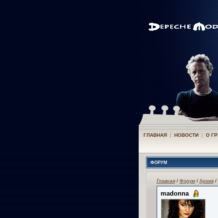
|
|
ГЛАВНАЯ
НОВОСТИ
О Г
ФОРУМ
Главная
/
Форум
/
Архив
/
madonna