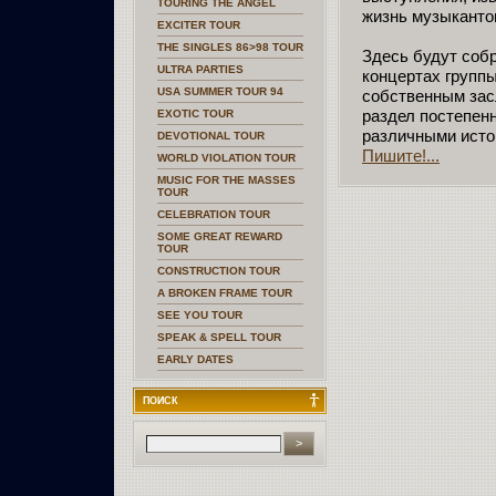
TOURING THE ANGEL
жизнь музыканто
EXCITER TOUR
THE SINGLES 86>98 TOUR
Здесь будут соб
ULTRA PARTIES
концертах групп
USA SUMMER TOUR 94
собственным зас
раздел постепен
EXOTIC TOUR
различными исто
DEVOTIONAL TOUR
Пишите!...
WORLD VIOLATION TOUR
MUSIC FOR THE MASSES
TOUR
CELEBRATION TOUR
SOME GREAT REWARD
TOUR
CONSTRUCTION TOUR
A BROKEN FRAME TOUR
SEE YOU TOUR
SPEAK & SPELL TOUR
EARLY DATES
ПОИСК