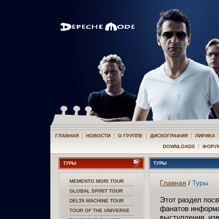
|
|
|
|
ГЛАВНАЯ
НОВОСТИ
О ГРУППЕ
ДИСКОГРАФИЯ
ЛИРИКА
|
DOWNLOADS
ФОРУ
ТУРЫ
ТУРЫ
MEMENTO MORI TOUR
Главная
/
Туры
GLOBAL SPIRIT TOUR
Этот раздел пос
DELTA MACHINE TOUR
фанатов информа
TOUR OF THE UNIVERSE
выступления, из