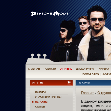
|
|
|
|
ГЛАВНАЯ
НОВОСТИ
О ГРУППЕ
ДИСКОГРАФИЯ
ЛИРИКА
|
DOWNLOADS
ФОРУ
О ГРУППЕ
ПЕРСОНЫ
ИСТОРИЯ
Главная
/
О групп
УЧАСТНИКИ ГРУППЫ
В данном раздел
ПЕРСОНЫ
людях, тем или 
СТАТЬИ
продюсировал ал