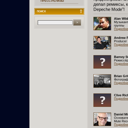
ПРЕСС-РЕЛИЗЫ
делал ремиксы, кт
Depeche Mode"!
ПОИСК
Alan Wil
Музыкант
группы
Подробнее
Andrew P
Producer
Подробнее
Barney S
Режиссё
Подробнее
Brian Gri
Фотограф
Подробнее
Clive Ri
Подробнее
Daniel Mi
Основате
Mute Rec
Подробнее