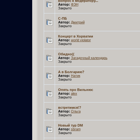
Вопрос к модератору...
Автор:
ФЭН­
Закрыто
С-ПБ
Автор:
Дмитрий­
Закрыто
Концерт в Хорватии
Автор:
world violator
Закрыто
Обидно((
Автор:
Загадочный календарь­
Закрыто
А в Болгарию?
Автор:
Натик­
Закрыто
Опять про Вильнюс
Автор:
alex­
Закрыто
встретимся!?
Автор:
Ольга­
Закрыто
Новый тур DM
Автор:
sbram­
Закрыто