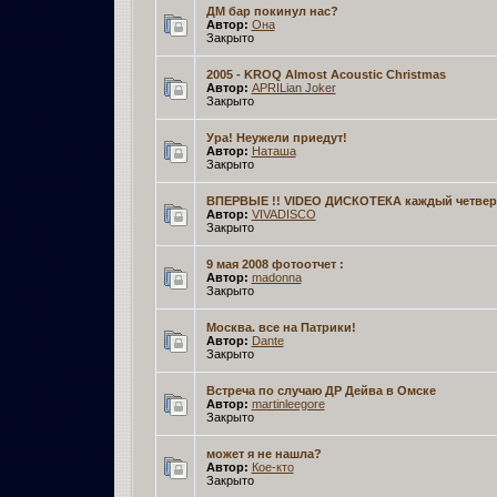
ДМ бар покинул нас?
Автор:
Она­
Закрыто
2005 - KROQ Almost Acoustic Christmas
Автор:
APRILian Joker­
Закрыто
Ура! Неужели приедут!
Автор:
Наташа­
Закрыто
ВПЕРВЫЕ !! VIDEO ДИСКОТЕКА каждый четверг
Автор:
VIVADISCO­
Закрыто
9 мая 2008 фотоотчет :
Автор:
madonna
Закрыто
Москва. все на Патрики!
Автор:
Dante
Закрыто
Встреча по случаю ДР Дейва в Омске
Автор:
martinleegore­
Закрыто
может я не нашла?
Автор:
Кое-кто­
Закрыто