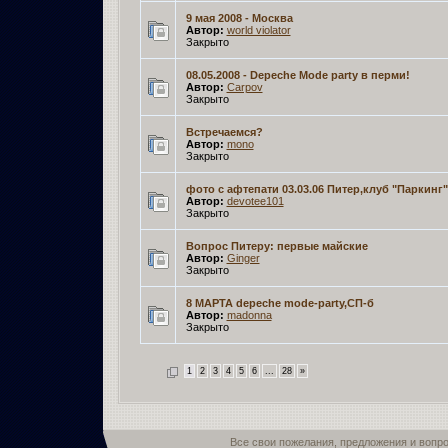
9 мая 2008 - Москва
Автор:
world violator
Закрыто
08.05.2008 - Depeche Mode party в перми!
Автор:
Carpov
Закрыто
Встречаемся?
Автор:
mono­
Закрыто
фото с афтепати 03.03.06 Питер,клуб "Паркинг"
Автор:
devotee101
Закрыто
Вопрос Питеру: первые майские
Автор:
Ginger­
Закрыто
8 МАРТА depeche mode-party,СП-б
Автор:
madonna
Закрыто
1
2
3
4
5
6
...
28
»
Все свои пожелания, предложения и вопр