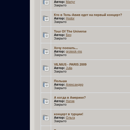
Автор:
Martyr­
Закрыто
Кто в Тель-Авив едет на первый концерт?
Автор:
Hodor­
Закрыто
Tour Of The Universe
Автор:
Бен­
Закрыто
Хочу поехать...
Автор:
grotesk-ms­
Закрыто
VILNIUS - PARIS 2009
Автор:
Julia­
Закрыто
Польша
Автор:
Александер
Закрыто
А когда в Америке?
Автор:
Натик­
Закрыто
концерт в турции!
Автор:
Ольга­
Закрыто