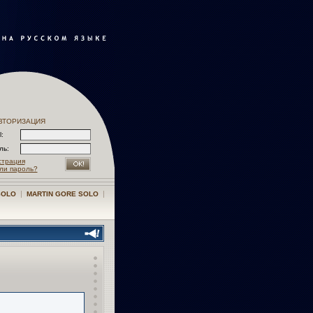
ВТОРИЗАЦИЯ
l:
оль:
страция
ли пароль?
|
|
SOLO
MARTIN GORE SOLO