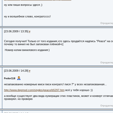
ну или пиши вопросы здеся ;)
ну и волшебное слово, конгратсссс!
Отредактир
[23.06.2009 / 13:35]
#
Сегодня получил! Только от того издания,что здесь продаётся надпись "Peace" на
почему то винил не был запокован плёнкой=((
Номер копии винилового издания:)
Отредактир
[23.06.2009 / 14:28]
#
Fedor118
незапакованно номерные миси писи конгратс! пися 7" у всех незапокованная...
http://www.depmod.com/singles/peace/b5297.htm
всё у тебя хорошо :))
а вообще существует два вида нумерации этих пластинок, может и конверт отличает
проверял. но проверю
Отредактир