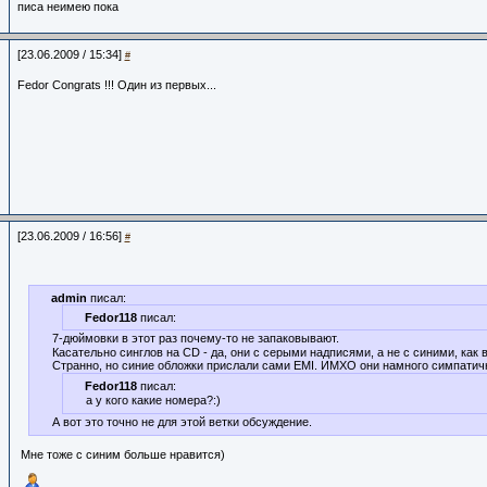
писа неимею пока
[23.06.2009 / 15:34]
#
Fedor Congrats !!! Один из первых...
[23.06.2009 / 16:56]
#
admin
писал:
Fedor118
писал:
7-дюймовки в этот раз почему-то не запаковывают.
Касательно синглов на CD - да, они с серыми надписями, а не с синими, как 
Странно, но синие обложки прислали сами EMI. ИМХО они намного симпатич
Fedor118
писал:
а у кого какие номера?:)
А вот это точно не для этой ветки обсуждение.
Мне тоже с синим больше нравится)