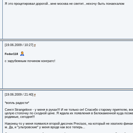
Я это процетировал дорогой...мне москва не светит...нехочу быть понаехалом
[19.06.2009 / 10:27]
#
Fedor118
с зарубежным почином конгратс!
[19.06.2009 / 21:40]
#
*вопль радости*
Сингл Strangelove - у меня в руках!!! И не только он! Спасибо старому приятелю, 
целую стопочку по сходной цене. Я ждала их появления в Белокаменной куда позже,
родимые, сегодня!!!
Наконец-то у меня появился второй дисочек Preciuos, на который не хватило фина
м. Да, и "ультровские" у меня вроде как все теперь...