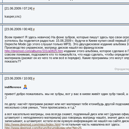
[21.06.2009 / 07:24]
#
kasper,спс)
[23.06.2009 / 00:40]
#
Всем привет! Я здесь новичок) На фоне зубров, которые пишут здесь про свои огр
хотелось бы поделится радостью: 15.06.2009 г. будучи в Киеве купил свой первый (
Depeche Mode (до этого слушал только MP3). Это двухдисковое издание альбома 1
Производство украинское, матрицу дисков нашёл во французском
http://depmod.com/albums/101/a0825.htm
издании этого альбома, которое сделано в Г
совсем понимаю, подскажите кто то пожалуйста, что надо сделать, чтобы определи
материала (разжат он из чего то или всё в порядке). Какие программы это могут оп
показать??
Отредактир
[23.06.2009 / 10:00]
#
indifference
привет! добро пожаловать. мы не зубры, вот у вас в киеве живёт один зубр такой, 
:)
по делу: насчёт программ разжат или нет материал тебе ктонибудь другой подскаж
несколько слов умных, "теги прописались и т.д."
а вот касательно матрицы, она всегда скажет, подлинный диск или нет (думаю офи
штампуют с неподлинного материала) раз говоришь матрицу нашёл, значит диск хо
записывают, а штампуют. кстати если нужную информацию не нашёл на сайте дис
http://www.depmod.com/misc/index.html
то остальная часть навалена вот здесь:
http://www.depmod.com/forum/forumdisplay.php?fid=25