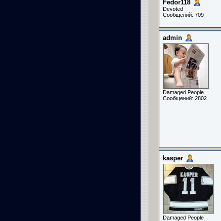
Fedor118
Devoted
Сообщений: 709
admin
Damaged People
Сообщений: 2802
kasper
Damaged People