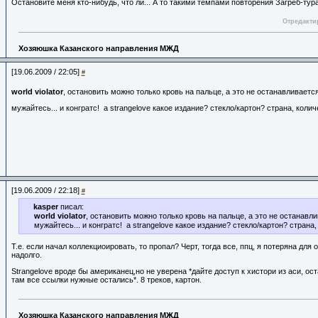
Остановите меня кто-нибудь, что ли... А то такими темпами повторения Загреб-тура 
Отредактир
Хозяюшка Казанского направления МЖД
[19.06.2009 / 22:05]
#
world violator
, остановить можно только кровь на пальце, а это не останавливается.
мужайтесь... и конгратс! а strangelove какое издание? стекло/картон? страна, коли
[19.06.2009 / 22:18]
#
kasper
писал:
world violator
, остановить можно только кровь на пальце, а это не останавли
мужайтесь... и конгратс! а strangelove какое издание? стекло/картон? страна
Т.е. если начал коллекциоировать, то пропал? Черт, тогда все, ппц, я потеряна для
надолго.
Strangelove вроде бы американец,но не уверена *дайте доступ к хистори из аси, ос
там все ссылки нужные остались*. 8 треков, картон.
Хозяюшка Казанского направления МЖД