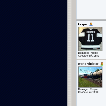
kasper
Damaged People
Сообщений: 1582
world violator
Damaged People
Сообщений: 3609