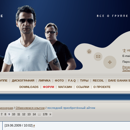
А
E-mai
Пар
Реги
Забы
|
|
|
|
|
|
|
РУППЕ
ДИСКОГРАФИЯ
ЛИРИКА
ФОТО
F.A.Q
ТУРЫ
RECOIL
DAVE GAHAN 
|
|
|
|
DOWNLOADS
ФОРУМ
МАГАЗИН
ССЫЛКИ
О ПРОЕКТЕ
ционерам
/
Обменяемся опытом
/
последний приобретённый айтем
7
8
9
10
11
12
13
14
...
178
»
[19.06.2009 / 10:02]
#