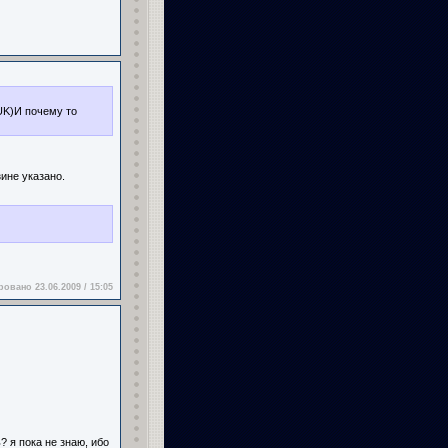
UK)И почему то
зине указано.
овано 23.06.2009 / 15:05
 я пока не знаю, ибо