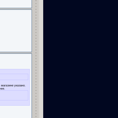
в магазине указано.
нее.