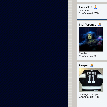
Fedor118
Devoted
Сообщений: 709
indifference
Newborn
Сообщений: 36
kasper
Damaged People
Сообщений: 1582