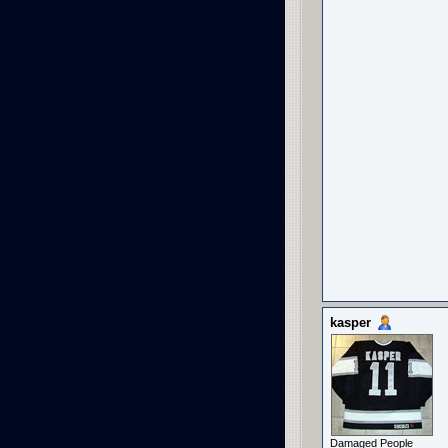
kasper
Damaged People