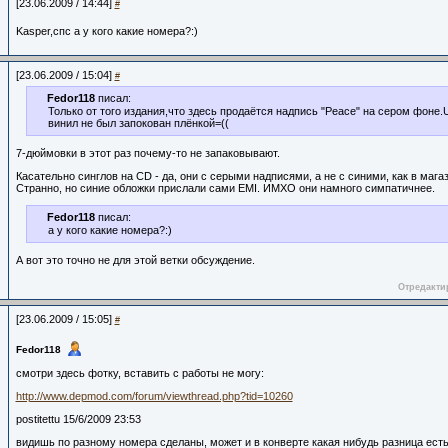
[23.06.2009 / 14:44]
#
Kasper,спс а у кого какие номера?:)
[23.06.2009 / 15:04]
#
Fedor118
писал:
Только от того издания,что здесь продаётся надпись "Peace" на сером фоне.
винил не был запокован плёнкой=((
7-дюймовки в этот раз почему-то не запаковывают.
Касательно синглов на CD - да, они с серыми надписями, а не с синими, как в мага
Странно, но синие обложки прислали сами EMI. ИМХО они намного симпатичнее.
Fedor118
писал:
а у кого какие номера?:)
А вот это точно не для этой ветки обсуждение.
Отредактир
[23.06.2009 / 15:05]
#
Fedor118
смотри здесь фотку, вставить с работы не могу:
http://www.depmod.com/forum/viewthread.php?tid=10260
postitettu 15/6/2009 23:53
видишь по разному номера сделаны, может и в конверте какая нибудь разница есть?