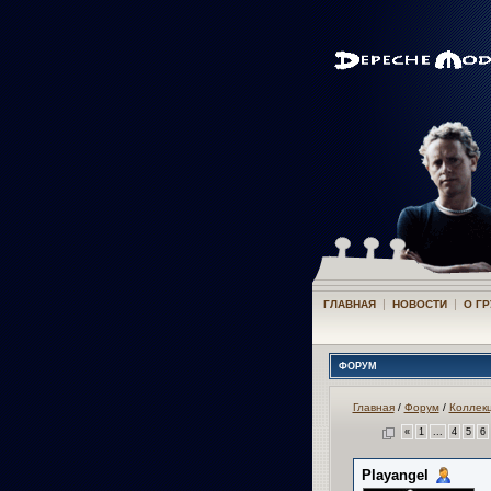
|
|
ГЛАВНАЯ
НОВОСТИ
О Г
ФОРУМ
Главная
/
Форум
/
Коллек
«
1
...
4
5
6
Playangel