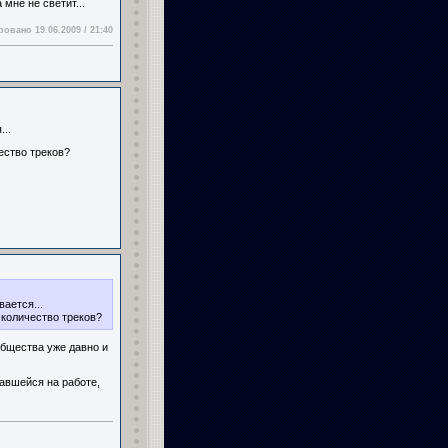
мне не светит...
овано 19.06.2009 / 21:40
..
чество треков?
вается...
, количество треков?
 общества уже давно и
тавшейся на работе,