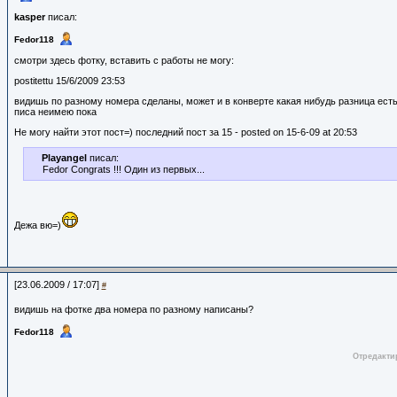
kasper
писал:
Fedor118
смотри здесь фотку, вставить с работы не могу:
postitettu 15/6/2009 23:53
видишь по разному номера сделаны, может и в конверте какая нибудь разница есть?
писа неимею пока
Не могу найти этот пост=) последний пост за 15 - posted on 15-6-09 at 20:53
Playangel
писал:
Fedor Congrats !!! Один из первых...
Дежа вю=)
[23.06.2009 / 17:07]
#
видишь на фотке два номера по разному написаны?
Fedor118
Отредактир