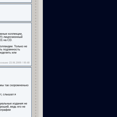
омные коллекции,
!!!) лицензионный
01 на CD.
олландии. Только не
ть подлинность
ределить или
овано 23.06.2009 / 00:48
а мы так скоромненько
ет, слышал я
циальные издания не
роший, ведь его не
кографии