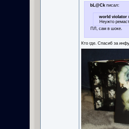
bL@Ck
писал:
world violator
Неужто ремаст
ПЛ, сам в шоке.
Кто где. Спасиб за инфу