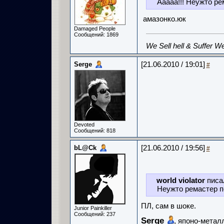
Ааааа!!! Неужто ре
амазонко.юк
Damaged People
Сообщений: 1869
We Sell hell & Suffer We
Serge
[21.06.2010 / 19:01]
#
Devoted
Сообщений: 818
bL@Ck
[21.06.2010 / 19:56]
#
world violator
писа
Неужто ремастер по
ПЛ, сам в шоке.
Junior Painkiller
Сообщений: 237
Serge
, японо-метал