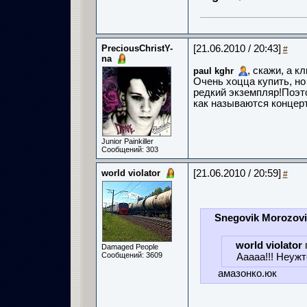
PreciousChristY-
[21.06.2010 / 20:43]
#
na
, скажи, а к
paul kghr
Очень хоцца купить, но 
редкий экземпляр!Поэто
как называются концер
Junior Painkiller
Сообщений: 303
world violator
[21.06.2010 / 20:59]
#
Snegovik Morozov
world violator
Damaged People
Сообщений: 3609
Ааааа!!! Неужт
амазонко.юк