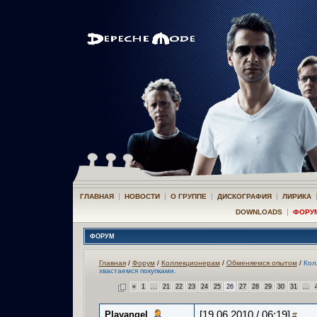
|
|
|
|
ГЛАВНАЯ
НОВОСТИ
О ГРУППЕ
ДИСКОГРАФИЯ
ЛИРИКА
|
DOWNLOADS
ФОРУ
ФОРУМ
Главная
/
Форум
/
Коллекционерам
/
Обменяемся опытом
/
Кол
хвастаемся покупками.
«
1
...
21
22
23
24
25
26
27
28
29
30
31
...
Playangel
[19.06.2010 / 06:19]
#