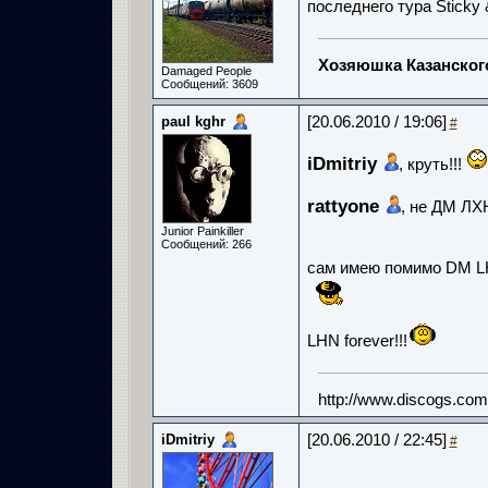
последнего тура Sticky 
Хозяюшка Казанско
Damaged People
Сообщений: 3609
paul kghr
[20.06.2010 / 19:06]
#
iDmitriy
, круть!!!
rattyone
, не ДМ ЛХ
Junior Painkiller
Сообщений: 266
сам имею помимо DM L
LHN forever!!!
http://www.discogs.co
iDmitriy
[20.06.2010 / 22:45]
#