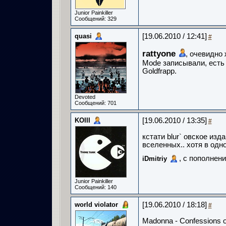
Junior Painkiller
Сообщений: 329
quasi
[19.06.2010 / 12:41]
#
rattyone
, очевидно 
Mode записывали, есть е
Goldfrapp.
Devoted
Сообщений: 701
KOIII
[19.06.2010 / 13:35]
#
кстати blur` овское изд
вселенных.. хотя в одн
, с пополнени
iDmitriy
Junior Painkiller
Сообщений: 140
world violator
[19.06.2010 / 18:18]
#
Madonna - Confessions on