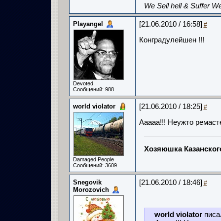
We Sell hell & Suffer We
Playangel
[21.06.2010 / 16:58]
#
Конградулейшен !!!
Devoted
Сообщений: 988
world violator
[21.06.2010 / 18:25]
#
Ааааа!!! Неужто ремаст
Хозяюшка Казанско
Damaged People
Сообщений: 3609
Snegovik
[21.06.2010 / 18:46]
#
Morozovich
world violator
писа