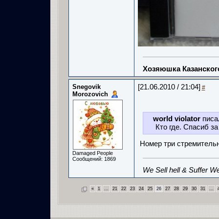
Хозяюшка Казанско
Snegovik
[21.06.2010 / 21:04]
#
Morozovich
world violator
писа
Кто где. Спасиб за
Номер три стремительны
Damaged People
Сообщений: 1869
We Sell hell & Suffer We
«
1
...
21
22
23
24
25
26
27
28
29
30
31
...