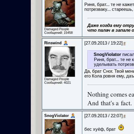
Риня, брат... те не ка
потрезваку... стареешь,
Даже когда ему отру
Damaged People
что палач в запале о
Сообщений: 15458
Rinswind
[27.09.2013 / 19:22]
#
SnogViolator
писал
Риня, брат... те н
уделывать потрезва
Да, брат Сног. Твой ме
его Кола ровня ему, даъ
Damaged People
Сообщений: 4021
Nothing comes e
And that's a fact.
SnogViolator
[27.09.2013 / 22:07]
#
бес хуёф, брат