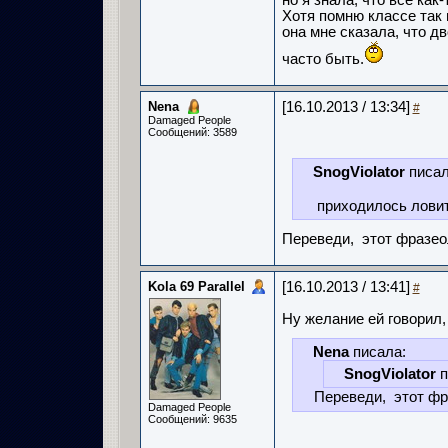
но я знала, что все как-
Хотя помню классе так 
она мне сказала, что д
часто быть.
Nena
[16.10.2013 / 13:34]
#
Damaged People
Сообщений: 3589
SnogViolator
писал
приходилось ловить
Переведи, этот фразео
Kola 69 Parallel
[16.10.2013 / 13:41]
#
Ну желание ей говорил,
Nena
писала:
SnogViolator
п
Переведи, этот фр
Damaged People
Сообщений: 9635