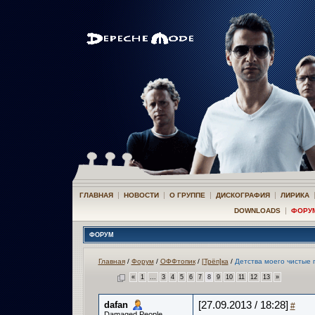
|
|
|
|
ГЛАВНАЯ
НОВОСТИ
О ГРУППЕ
ДИСКОГРАФИЯ
ЛИРИКА
|
DOWNLOADS
ФОРУ
ФОРУМ
Главная
/
Форум
/
ОФФтопик
/
[Трёп]ка
/
Детства моего чистые 
«
1
...
3
4
5
6
7
8
9
10
11
12
13
»
dafan
[27.09.2013 / 18:28]
#
Damaged People