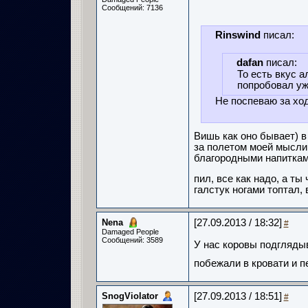
Сообщений: 7136
Rinswind
писал:
dafan
писал:
То есть вкус а
попробовал уж
Не поспеваю за хо
Вишь как оно бывает) в
за полетом моей мысли 
благородными напиткам
пил, все как надо, а т
галстук ногами топтал,
Nena
[27.09.2013 / 18:32]
#
Damaged People
Сообщений: 3589
У нас коровы подглядыв
побежали в кровати и п
SnogViolator
[27.09.2013 / 18:51]
#