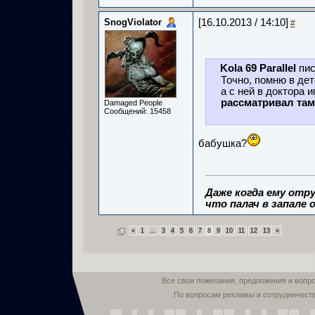
SnogViolator
[16.10.2013 / 14:10]
#
Kola 69 Parallel
пис
Точно, помню в дет
а с ней в доктора и
рассматривал там
Damaged People
Сообщений: 15458
бабушка?
Даже когда ему отру
что палач в запале о
«
1
...
3
4
5
6
7
8
9
10
11
12
13
»
Все свои пожелания, предложения и вопр
По вопросам рекламы и сотрудничест