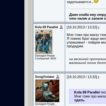
заделываются...
Даже когда ему отру
что палач в запале о
Kola 69 Parallel
[16.10.2013 / 13:22]
#
Мне тоже про магаз тем
Я помню брат ваще мелк
упрашивал - пойдем мол
продадим.
Damaged People
Сообщений: 9635
на весенней проталин
маленький попик боло
SnogViolator
[16.10.2013 / 13:32]
#
Kola 69 Parallel
пис
Мне тоже про мага
сдать.
Damaged People