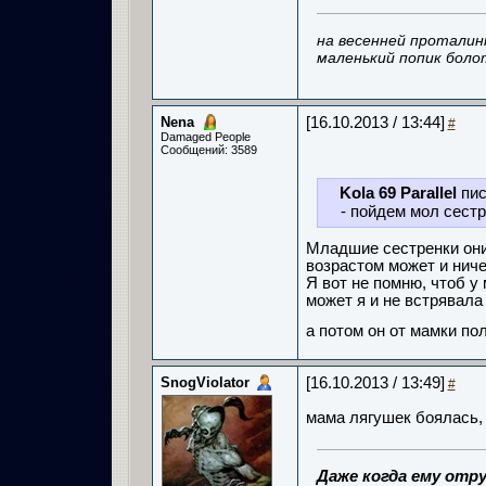
на весенней проталин
маленький попик боло
Nena
[16.10.2013 / 13:44]
#
Damaged People
Сообщений: 3589
Kola 69 Parallel
пис
- пойдем мол сестр
Младшие сестренки они
возрастом может и ниче
Я вот не помню, чтоб у 
может я и не встрявала
а потом он от мамки по
SnogViolator
[16.10.2013 / 13:49]
#
мама лягушек боялась, я
Даже когда ему отру