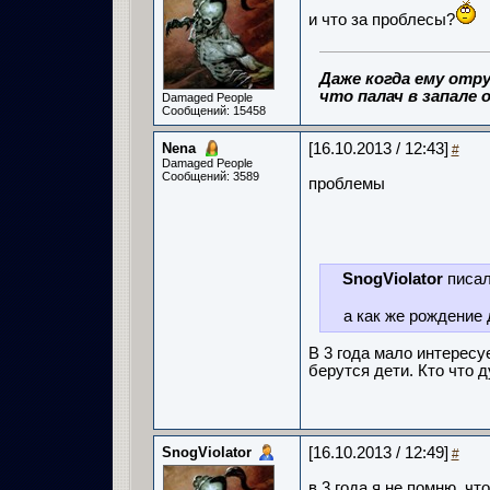
и что за проблесы?
Даже когда ему отру
что палач в запале о
Damaged People
Сообщений: 15458
Nena
[16.10.2013 / 12:43]
#
Damaged People
Сообщений: 3589
проблемы
SnogViolator
писал
а как же рождение 
В 3 года мало интересу
берутся дети. Кто что 
SnogViolator
[16.10.2013 / 12:49]
#
в 3 года я не помню, ч