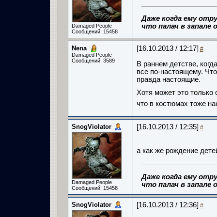
Даже когда ему отру
что палач в запале о
Damaged People
Сообщений: 15458
Nena
[16.10.2013 / 12:17]
#
Damaged People
Сообщений: 3589
В раннем детстве, когд
все по-настоящему. Что
правда настоящие.
Хотя может это только с
что в костюмах тоже н
SnogViolator
[16.10.2013 / 12:35]
#
а как же рождение дете
Даже когда ему отру
Damaged People
что палач в запале о
Сообщений: 15458
SnogViolator
[16.10.2013 / 12:36]
#