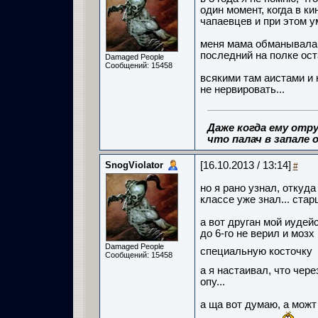
один момент, когда в к
чапаевцев и при этом у
меня мама обманывала, 
последний на полке ост
Damaged People
Сообщений: 15458
всякими там аистами и
не нервировать...
Даже когда ему отру
что палач в запале о
SnogViolator
[16.10.2013 / 13:14]
#
но я рано узнал, откуда
классе уже знал... стар
а вот друган мой иудейс
до 6-го не верил и мозх
Damaged People
специальную косточку
Сообщений: 15458
а я настаивал, что чер
опу...
а ща вот думаю, а можт