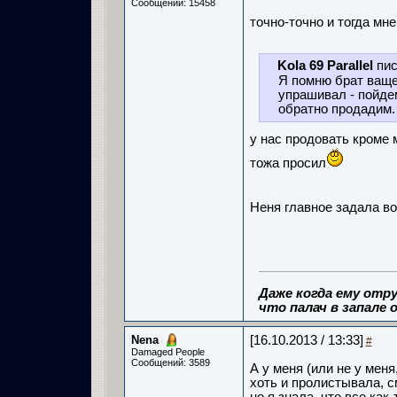
Сообщений: 15458
точно-точно и тогда мне
Kola 69 Parallel
пис
Я помню брат ваще
упрашивал - пойдем
обратно продадим.
у нас продовать кроме 
тожа просил
Неня главное задала во
Даже когда ему отру
что палач в запале о
Nena
[16.10.2013 / 13:33]
#
Damaged People
Сообщений: 3589
А у меня (или не у меня
хоть и пролистывала, с