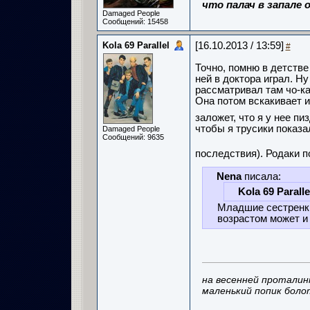
что палач в запале о
Damaged People
Сообщений: 15458
Kola 69 Parallel
[16.10.2013 / 13:59]
#
Точно, помню в детстве
ней в доктора играл. Ну
рассматривал там чо-как
Она потом вскакивает и
заложет, что я у нее п
чтобы я трусики показа
Damaged People
Сообщений: 9635
последствия). Родаки п
Nena
писала:
Kola 69 Paralle
Младшие сестренки
возрастом может и
на весенней проталин
маленький попик боло