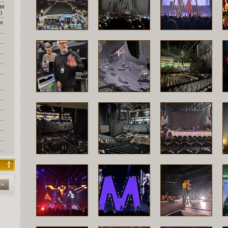
ОМ
)
N