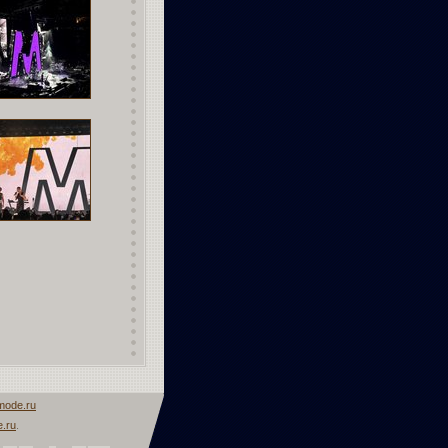
mode.ru
.ru
.