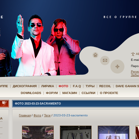
А
E-mai
Пар
Реги
Забы
|
|
|
|
|
|
|
РУППЕ
ДИСКОГРАФИЯ
ЛИРИКА
ФОТО
F.A.Q
ТУРЫ
RECOIL
DAVE GAHAN 
|
|
|
|
DOWNLOADS
ФОРУМ
МАГАЗИН
ССЫЛКИ
О ПРОЕКТЕ
ФОТО 2023-03-23-SACRAMENTO
Главная
/
Фото
/
Теги
/
2023-03-23-sacramento
NA
S