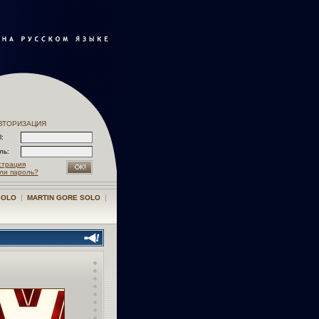
ВТОРИЗАЦИЯ
l:
оль:
страция
ли пароль?
|
|
SOLO
MARTIN GORE SOLO