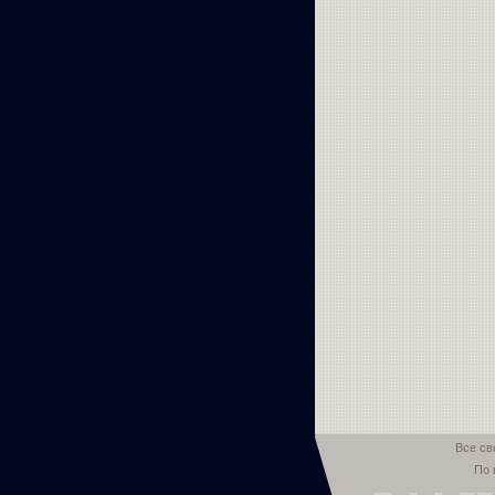
Все св
По 