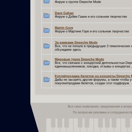
Форум о группе Depeche Mode
Dave Gahan
Форум о Дэйве Гаане и его сольном творчестве
Martin Gore
Форум о Мартине Горе и его сольном творчестве
За рамками Depeche Mode
Все, что не попало в предыдущие 3 тематических
обсуждаем здесь.
Мировые турне Depeche Mode
Все, что связано с концертной деятельностью De
единомышленников, поездки, отзывы о концертах..
Купля/продажа билетов на концерты Depeche 
Дабы не засорять другие форумы, а также чтобы 
покупки/продажи билетов, создан этот подфорум.
Все свои пожелания, предложения и вопр
По вопросам рекламы и сотрудничест