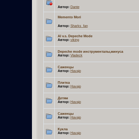
Автор:
Dante
Memento Mori
Автор:
Sharks_fan
AI v.s. Depeche Mode
Автор:
viking
Depeche mode инструменталы,минуса
Автор:
Vladeck
Саженцы
Автор:
Havajo
Плитка
Автор:
Havajo
Детям
Автор:
Havajo
Саженцы
Автор:
Havajo
Кукла
Автор:
Havajo