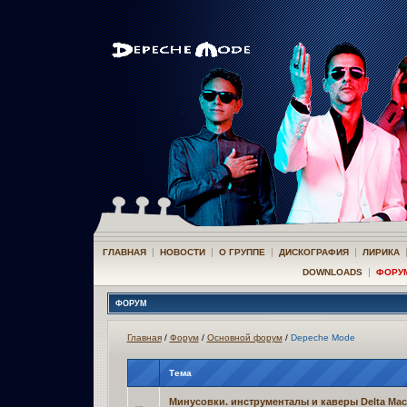
|
|
|
|
ГЛАВНАЯ
НОВОСТИ
О ГРУППЕ
ДИСКОГРАФИЯ
ЛИРИКА
|
DOWNLOADS
ФОРУ
ФОРУМ
Главная
/
Форум
/
Основной форум
/
Depeche Mode
Тема
Минусовки. инструменталы и каверы Delta Mac