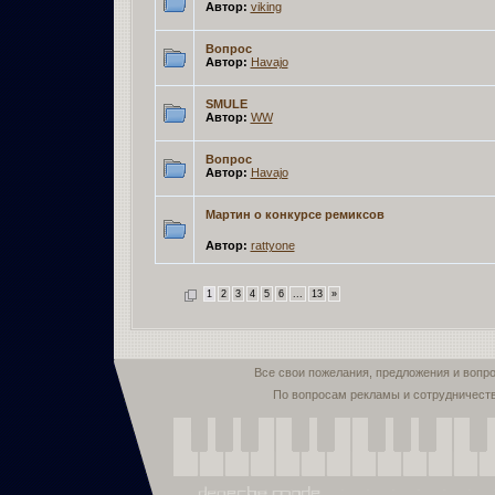
Автор:
viking
Вопрос
Автор:
Havajo
SMULE
Автор:
WW
Вопрос
Автор:
Havajo
Мартин о конкурсе ремиксов
Автор:
rattyone
1
2
3
4
5
6
...
13
»
Все свои пожелания, предложения и вопр
По вопросам рекламы и сотрудничест