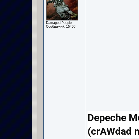
Damaged People
Сообщений: 15458
Depeche Mo
(crAWdad m