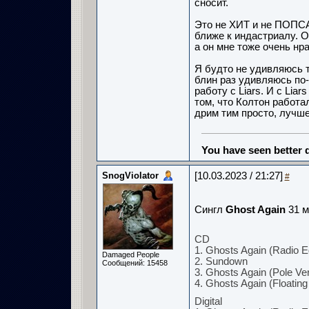
сносит.
Это не ХИТ и не ПОПСА.
ближе к индастриалу. О
а он мне тоже очень нр
Я будто не удивляюсь т
блин раз удивляюсь по-
работу с Liars. И с Li
том, что Колтон работа
дрим тим просто, лучш
You have seen better d
SnogViolator
[10.03.2023 / 21:27]
#
Сингл
Ghost Again
31 м
CD
1. Ghosts Again (Radio Ed
Damaged People
2. Sundown
Сообщений: 15458
3. Ghosts Again (Pole Ve
4. Ghosts Again (Floating
Digital