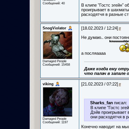
Сообщений: 40
В клипе "Гостс эгейн" о
проигрывает в шахматы 
расходятчя в разные ст
SnogViolator
[18.02.2023 / 12:24]
#
Не думаю.. они постоянн
а посляаааа
Damaged People
Сообщений: 15458
Даже когда ему отру
что палач в запале о
viking
[21.02.2023 / 07:22]
#
Sharks_fan
писал:
В клипе "Гостс эге
Дэйв проигрывает 
они расходятчя в р
Damaged People
Сообщений: 1197
Конечно наводит на мысл