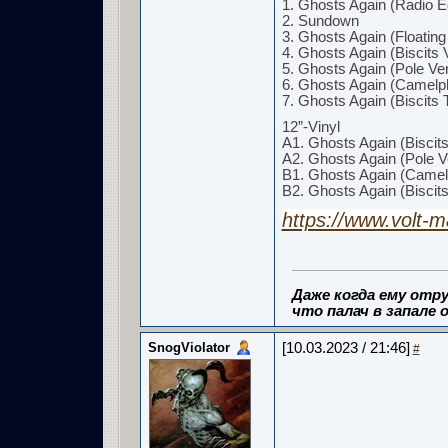
1. Ghosts Again (Radio Ed
2. Sundown
3. Ghosts Again (Floating
4. Ghosts Again (Biscits 
5. Ghosts Again (Pole Ve
6. Ghosts Again (Camelp
7. Ghosts Again (Biscits
12”-Vinyl
A1. Ghosts Again (Biscit
A2. Ghosts Again (Pole V
B1. Ghosts Again (Camel
B2. Ghosts Again (Biscit
https://www.volt-m
Даже когда ему отру
что палач в запале о
SnogViolator
[10.03.2023 / 21:46]
#