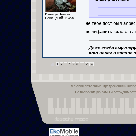
Damaged People
Сообщений: 15458
не тебе пост был адрес
по чифанить вялого в лг
Даже когда ему отру
что палач в запале о
1
2
3
4
5
6
...
21
»
Все свои пожелания, предложения и вопр
По вопросам рекламы и сотрудничест