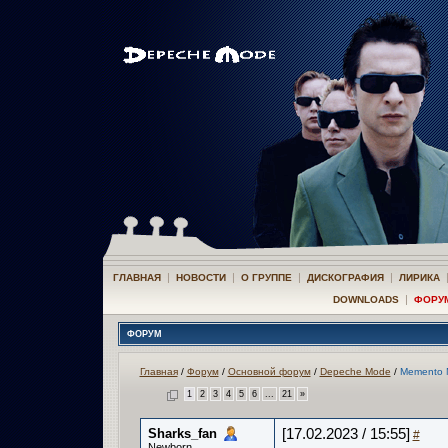
|
|
|
|
ГЛАВНАЯ
НОВОСТИ
О ГРУППЕ
ДИСКОГРАФИЯ
ЛИРИКА
|
DOWNLOADS
ФОРУ
ФОРУМ
Главная
/
Форум
/
Основной форум
/
Depeche Mode
/
Memento 
1
2
3
4
5
6
...
21
»
Sharks_fan
[17.02.2023 / 15:55]
#
Newborn