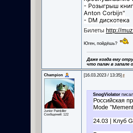
- Розыгрыш книг
Anton Corbijn"
- DM дискотека
Билеты
http://mu
Юген, пойдёшь?
Даже когда ему отру
что палач в запале о
Champion
[16.03.2023 / 13:35]
#
SnogViolator
писал
Российская п
Mode "Mement
Junior Painkiller
Сообщений: 122
24.03 | Клуб G