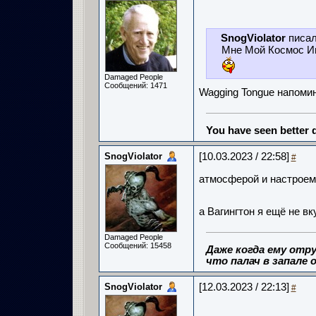
SnogViolator
писал
Мне Мой Космос Ин 
Damaged People
Сообщений: 1471
Wagging Tongue напомин
You have seen better d
SnogViolator
[10.03.2023 / 22:58]
#
атмосферой и настроем 
а Вагингтон я ещё не вк
Damaged People
Сообщений: 15458
Даже когда ему отру
что палач в запале о
SnogViolator
[12.03.2023 / 22:13]
#