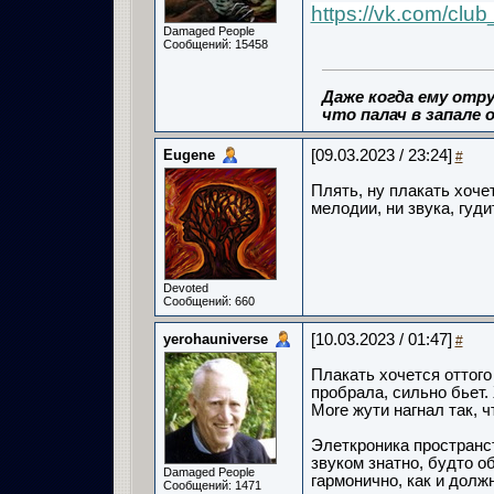
https://vk.com/clu
Damaged People
Сообщений: 15458
Даже когда ему отру
что палач в запале о
Eugene
[09.03.2023 / 23:24]
#
Плять, ну плакать хоче
мелодии, ни звука, гуди
Devoted
Сообщений: 660
yerohauniverse
[10.03.2023 / 01:47]
#
Плакать хочется оттого
пробрала, сильно бьет.
More жути нагнал так, ч
Элеткроника пространс
звуком знатно, будто о
Damaged People
гармонично, как и дол
Сообщений: 1471