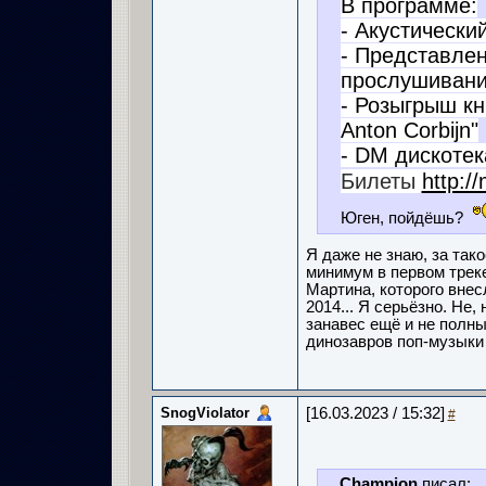
В программе:
- Акустически
- Представлен
прослушивани
- Розыгрыш кн
Anton Corbijn"
- DM дискотек
Билеты
http:/
Юген, пойдёшь?
Я даже не знаю, за так
минимум в первом трек
Мартина, которого внес
2014... Я серьёзно. Не,
занавес ещё и не полны
динозавров поп-музык
SnogViolator
[16.03.2023 / 15:32]
#
Champion
писал: