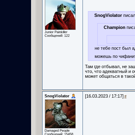
SnogViolator
писал
Champion
пис
Junior Painkiller
Сообщений: 122
не тебе пост был а
можешь по чифанить
Там где отбывал, не за
что, что адекватный и 
может общаться в тако
SnogViolator
[16.03.2023 / 17:17]
#
Damaged People
Сообщений: 15458