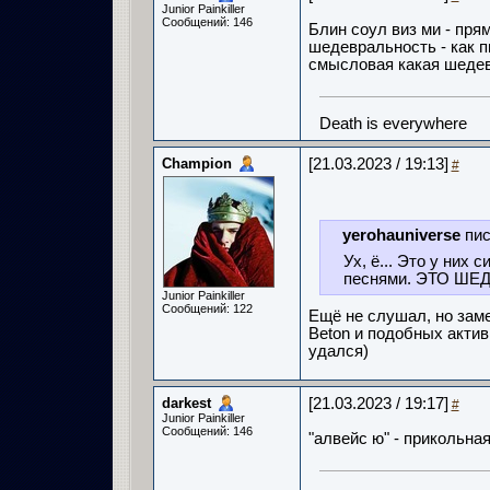
Junior Painkiller
Сообщений: 146
Блин соул виз ми - прям
шедевральность - как пи
смысловая какая шеде
Death is everywhere
Champion
[21.03.2023 / 19:13]
#
yerohauniverse
пис
Ух, ё... Это у них
песнями. ЭТО ШЕД
Junior Painkiller
Сообщений: 122
Ещё не слушал, но заме
Beton и подобных актив
удался)
darkest
[21.03.2023 / 19:17]
#
Junior Painkiller
Сообщений: 146
"алвейс ю" - прикольна