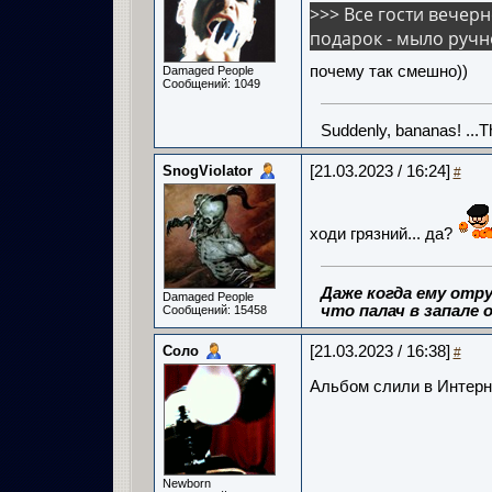
>>> Все гости вечер
подарок - мыло ручн
почему так смешно))
Damaged People
Сообщений: 1049
Suddenly, bananas! ...
SnogViolator
[21.03.2023 / 16:24]
#
ходи грязний... да?
Даже когда ему отру
Damaged People
что палач в запале о
Сообщений: 15458
Соло
[21.03.2023 / 16:38]
#
Альбом слили в Интерн
Newborn