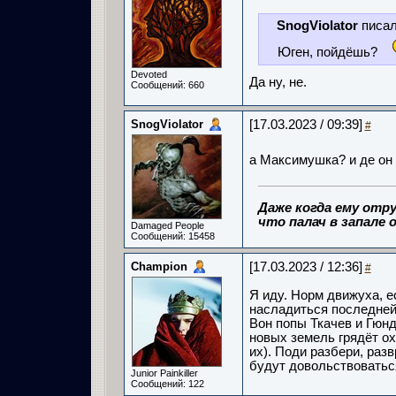
SnogViolator
писал
Юген, пойдёшь?
Devoted
Да ну, не.
Сообщений: 660
SnogViolator
[17.03.2023 / 09:39]
#
а Максимушка? и де он
Даже когда ему отру
что палач в запале о
Damaged People
Сообщений: 15458
Champion
[17.03.2023 / 12:36]
#
Я иду. Норм движуха, е
насладиться последней
Вон попы Ткачев и Гюнд
новых земель грядёт ох
их). Поди разбери, ра
будут довольствоватьс
Junior Painkiller
Сообщений: 122