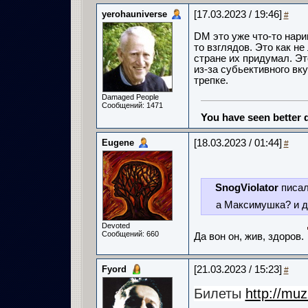
yerohauniverse
[17.03.2023 / 19:46]
#
DM это уже что-то нари
то взглядов. Это как не
стране их придумал. Эт
из-за субьективного вк
трепке.
Damaged People
Сообщений: 1471
You have seen better d
Eugene
[18.03.2023 / 01:44]
#
SnogViolator
писал
а Максимушка? и д
Devoted
Сообщений: 660
Да вон он, жив, здоров.
Fyord
[21.03.2023 / 15:23]
#
Билеты
http://mu