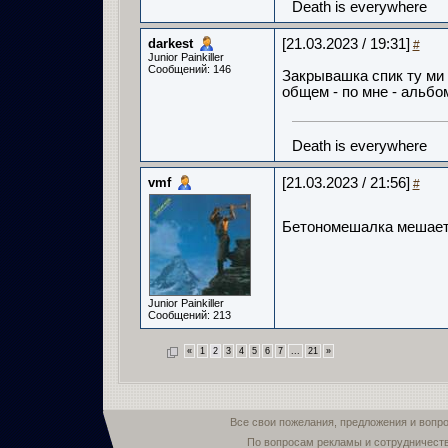
Death is everywhere
darkest
[21.03.2023 / 19:31]
#
Junior Painkiller
Сообщений: 146
Закрывашка спик ту ми -
общем - по мне - альбом
Death is everywhere
vmf
[21.03.2023 / 21:56]
#
Бетономешалка мешает бе
Junior Painkiller
Сообщений: 213
«
1
2
3
4
5
6
7
...
21
»
Все свои пожелания, предложения и вопр
По вопросам рекламы и сотрудничест