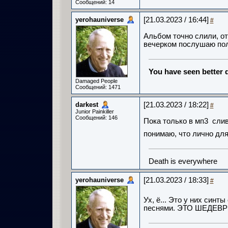
Сообщений: 14
yerohauniverse
[21.03.2023 / 16:44]
#
Альбом точно слили, от
вечерком послушаю по
You have seen better d
Damaged People
Сообщений: 1471
darkest
[21.03.2023 / 18:22]
#
Junior Painkiller
Сообщений: 146
Пока только в мп3 слив
понимаю, что лично для 
Death is everywhere
yerohauniverse
[21.03.2023 / 18:33]
#
Ух, ё... Это у них синт
песнями. ЭТО ШЕДЕВР!