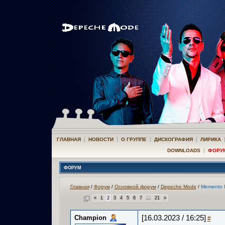
|
|
|
|
ГЛАВНАЯ
НОВОСТИ
О ГРУППЕ
ДИСКОГРАФИЯ
ЛИРИКА
|
DOWNLOADS
ФОРУ
ФОРУМ
Главная
/
Форум
/
Основной форум
/
Depeche Mode
/
Memento 
«
1
2
3
4
5
6
7
...
21
»
Champion
[16.03.2023 / 16:25]
#