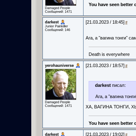
You have seen better d
Damaged People
Сообщений: 1471
darkest
[21.03.2023 / 18:45]
#
Junior Painkiller
Сообщений: 146
Ага, а "вагина тонги" 
Death is everywhere
yerohauniverse
[21.03.2023 / 18:57]
#
darkest
писал:
Ага, а "вагина тон
Damaged People
Сообщений: 1471
ХА, ВАГИНА ТОНГИ, Х
You have seen better d
darkest
[21.03.2023 / 19:02]
#