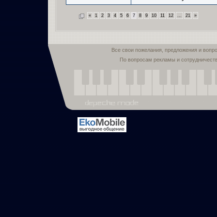
«
1
2
3
4
5
6
7
8
9
10
11
12
...
21
»
Все свои пожелания, предложения и вопр
По вопросам рекламы и сотрудничест