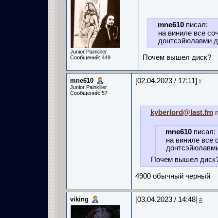
mne610
писал:
на виниле все со
донтсэйюлавми дэ
Junior Painkiller
Почем вышел диск?
Сообщений: 449
mne610
[02.04.2023 / 17:11]
#
Junior Painkiller
Сообщений: 57
kyberlord@last.fm
п
mne610
писал:
на виниле все 
донтсэйюлавми 
Почем вышел диск
4900 обычный черный
viking
[03.04.2023 / 14:48]
#