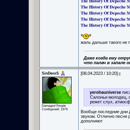
The History Of Depeche M
The History Of Depeche Mo
The History Of Depeche M
The History Of Depeche 
The History Of Depeche 
жаль дальше такого не п
Даже когда ему отру
что палач в запале о
SinDeroS
[08.04.2023 / 10:20]
#
yerohauniverse
пис
Салоньи молодец, о
режет слух, атмосф
Damaged People
Сообщений: 1979
Вообще последние дни 
звуком. Отлично песня 
дополняют