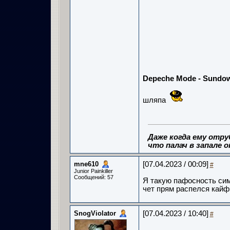
Depeche Mode - Sundow
шляпа
Даже когда ему отру
что палач в запале о
mne610
[07.04.2023 / 00:09]
#
Junior Painkiller
Сообщений: 57
Я такую пафосность сим
чет прям распелся кайф
SnogViolator
[07.04.2023 / 10:40]
#