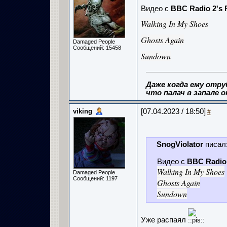
Видео с
BBC Radio 2's
Walking In My Shoes
Ghosts Again
Damaged People
Сообщений: 15458
Sundown
Даже когда ему отру
что палач в запале о
viking
[07.04.2023 / 18:50]
#
SnogViolator
писал
Видео с
BBC Radio
Walking In My Shoes
Damaged People
Сообщений: 1197
Ghosts Again
Sundown
Уже распаял