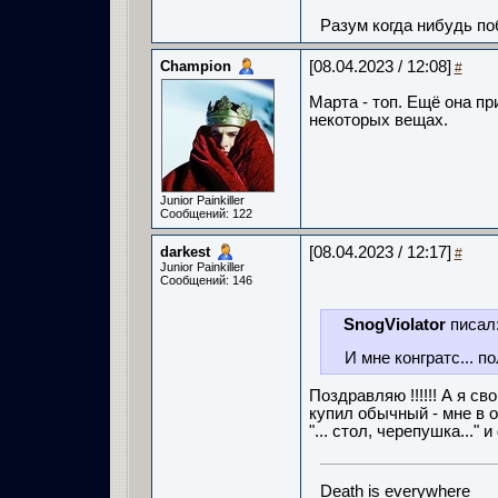
Разум когда нибудь по
Champion
[08.04.2023 / 12:08]
#
Марта - топ. Ещё она пр
некоторых вещах.
Junior Painkiller
Сообщений: 122
darkest
[08.04.2023 / 12:17]
#
Junior Painkiller
Сообщений: 146
SnogViolator
писал
И мне конгратс... 
Поздравляю !!!!!! А я с
купил обычный - мне в
"... стол, черепушка..."
Death is everywhere