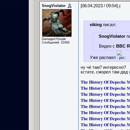
SnogViolator
[08.04.2023 / 09:54]
#
viking
писал:
SnogViolator
пи
Damaged People
Сообщений: 15458
Видео с
BBC Ra
Уже распаял
ну чё там? интересно?
кстате, сморел там двд 
The History Of Depeche M
The History Of Depeche M
The History Of Depeche M
The History Of Depeche M
The History Of Depeche M
The History Of Depeche M
The History Of Depeche M
The History Of Depeche M