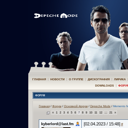
|
|
|
|
ГЛАВНАЯ
НОВОСТИ
О ГРУППЕ
ДИСКОГРАФИЯ
ЛИРИКА
|
DOWNLOADS
ФОРУ
ФОРУМ
Главная
/
Форум
/
Основной форум
/
Depeche Mode
/
Memento M
«
1
2
3
4
5
6
7
8
9
10
11
12
...
21
»
kyberlord@last.fm
[02.04.2023 / 15:48]
#