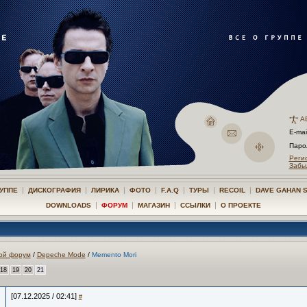
А
E-mai
Пар
Реги
Забы
|
|
|
|
|
|
|
РУППЕ
ДИСКОГРАФИЯ
ЛИРИКА
ФОТО
F.A.Q
ТУРЫ
RECOIL
DAVE GAHAN 
|
|
|
|
DOWNLOADS
ФОРУМ
МАГАЗИН
ССЫЛКИ
О ПРОЕКТЕ
ой форум
/
Depeche Mode
/
Memento Mori
18
19
20
21
[07.12.2025 / 02:41]
#