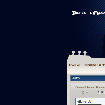
|
|
ГЛАВНАЯ
НОВОСТИ
О Г
ФОРУМ
Главная
/
Форум
/
Основн
«
1
...
16
17
viking