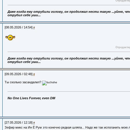
Отредактир
Даже когда ему отрубили голову,
он продолжал нести такую ...уйню, что
отрубил себе уши...
[08.05.2026 / 14:54]
#
Отредактир
Даже когда ему отрубили голову,
он продолжал нести такую ...уйню, что
отрубил себе уши...
[09.05.2026 / 02:48]
#
Ты сколько засандалил?
No One Lives Forever, even DM
[27.05.2026 / 12:18]
#
Зефир микс на Ин Ё Рум это конечно редкая шляпа... Надо же так испоганить мою