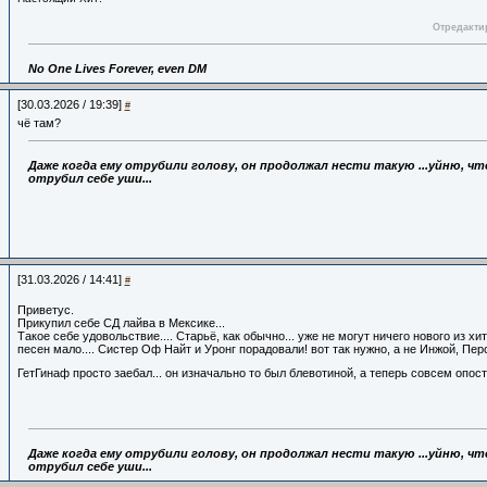
Отредактир
No One Lives Forever, even DM
[30.03.2026 / 19:39]
#
чё там?
Даже когда ему отрубили голову,
он продолжал нести такую ...уйню, что
отрубил себе уши...
[31.03.2026 / 14:41]
#
Приветус.
Прикупил себе СД лайва в Мексике...
Такое себе удовольствие.... Старьё, как обычно... уже не могут ничего нового из хи
песен мало.... Систер Оф Найт и Уронг порадовали! вот так нужно, а не Инжой, Перс
ГетГинаф просто заебал... он изначально то был блевотиной, а теперь совсем опос
Даже когда ему отрубили голову,
он продолжал нести такую ...уйню, что
отрубил себе уши...