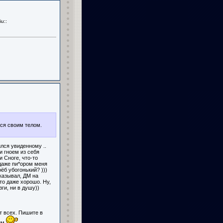
ься своим телом.
ился увиденному ..
и гноем из себя
и Сноге, что-то
 даже пи*ором меня
ёб убогонький? )))
казывал, ДМ на
то даже хорошо. Ну,
ги, ни в душу))
т всех. Пишите в
рим