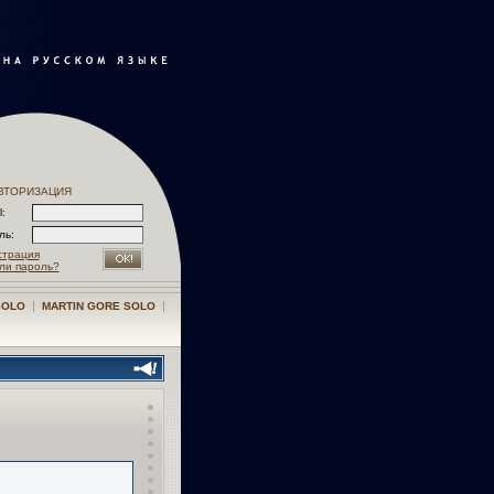
ВТОРИЗАЦИЯ
l:
оль:
страция
ли пароль?
|
|
SOLO
MARTIN GORE SOLO