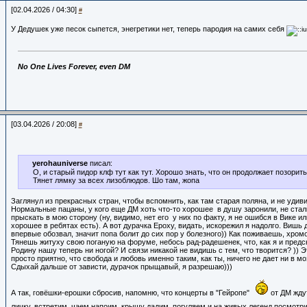
[02.04.2026 / 04:30]
#
У Дедушек уже песок сыпется, энегретики нет, теперь пародия на самих себя
No One Lives Forever, even DM
[03.04.2026 / 20:08]
#
yerohauniverse
писал:
О, и старый пидор клф тут как тут. Хорошо знать, что он продолжает позорит
Тянет лямку за всех лизоблюдов. Шо там, жопа
Заглянул из прекрасных стран, чтобы вспомнить, как там старая поляна, и не удив
Нормальные пацаны, у кого еще ДМ хоть что-то хорошее в душу заронили, не стал
прыскать в мою сторону (ну, видимо, нет его у них по факту, я не ошибся в Вике ил
хорошее в ребятах есть). А вот дурачка Ероху, видать, искорежил я надолго. Вишь
впервые обозвал, значит попа болит до сих пор у болезного)) Как поживаешь, хромо
Тянешь житуху свою поганую на форуме, небось рад-радешенек, что, как я и предс
Родину нашу теперь ни ногой? И связи никакой не видишь с тем, что творится? )) Э
просто приятно, что свобода и любовь именно таким, как ты, ничего не дает ни в моз
Сдыхай дальше от зависти, дурачок прыщавый, я разрешаю)))
А так, говёшки-ерошки сбросив, напомню, что концерты в "Гейропе"
от ДМ жду
личку, встретим, чаем напоим, крышу дадим, погуляем и на живых легенд посмот