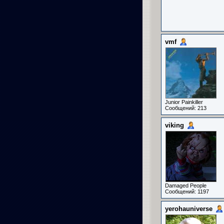
vmf
Junior Painkiller
Сообщений: 213
viking
Damaged People
Сообщений: 1197
yerohauniverse