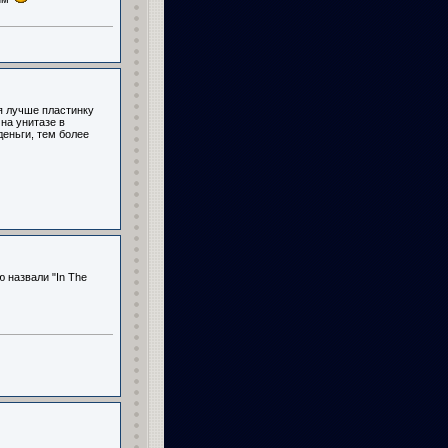
 я лучше пластинку
на унитазе в
деньги, тем более
 назвали "In The