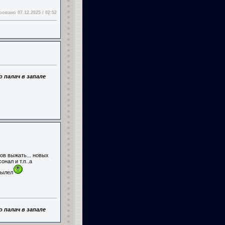
овано 07.12.2025 / 02:52
 палач в запале
тов выжать... новых
онал и т.п..а
тылел
 палач в запале