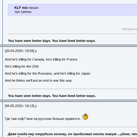
KLF mix
писал:
пук среньк
Отредактир
You have seen better days. You have lived better ways.
[20.04.2026 / 19:59]
#
And he's killing for Canada, he's killing for France
He's killing for the USA
And he's killing for the Russians, and he's killing for Japan
And he thinks we'll put an end to war this way
You have seen better days. You have lived better ways.
[06.05.2026 / 19:13]
#
Где там клф? мне на русском больше нравится...
Даже когда ему отрубили голову,
он продолжал нести такую ...уйню, что