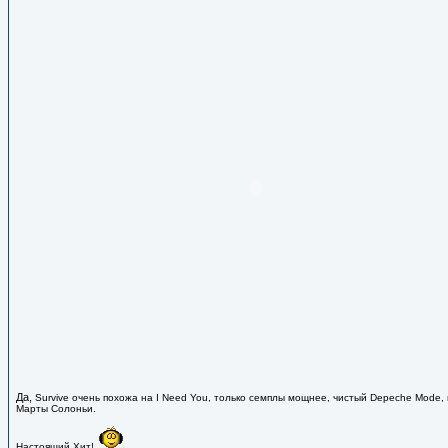
Да,
Survive очень похожа на
I Need You, только семплы мощнее, чистый Depeche Mode,
Марты Солоньи.
Настоящий Хит!