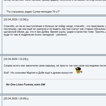
"Ты слушаешь радио Супер-мелодии 70-х?"
[15.04.2026 / 12:56]
#
Спасибо, но на их выступления я больше не пойду нигде, спасибо , что приезжали,
послушаю, где они ещё не хрипели и не видеть как они скачут как старые обезьяны 
цыганской обуви, да, это я про Дэйва. Время ушло, шарм и качество тоже. Тратить 
куда-то там в педрильню ехать западную - увольте)
[15.04.2026 / 13:24]
#
Скорее всего они закончили свою карьеру, не просто так они свою последнюю песню
End". Но сольники Мартин и Дэйв ещё я думаю выпустят
No One Lives Forever, even DM
[20.04.2026 / 19:05]
#