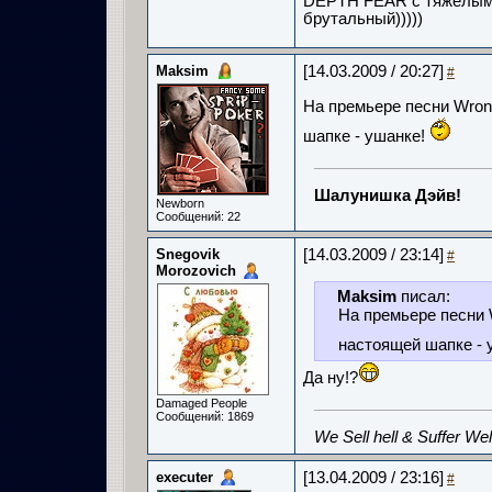
DEPTH FEAR с тяжелыми
брутальный)))))
Maksim
[14.03.2009 / 20:27]
#
На премьере песни Wron
шапке - ушанке!
Шалунишка Дэйв!
Newborn
Сообщений: 22
Snegovik
[14.03.2009 / 23:14]
#
Morozovich
Maksim
писал:
На премьере песни 
настоящей шапке - 
Да ну!?
Damaged People
Сообщений: 1869
We Sell hell & Suffer Wel
executer
[13.04.2009 / 23:16]
#