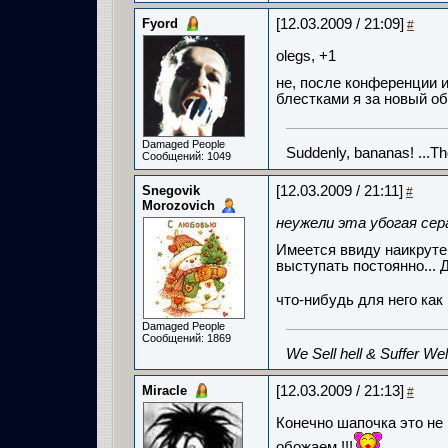
Fyord
[12.03.2009 / 21:09]
#
olegs, +1
не, после конференции и
блестками я за новый о
Damaged People
Suddenly, bananas! ...T
Сообщений: 1049
Snegovik
[12.03.2009 / 21:11]
#
Morozovich
неужели эта убогая сер
Имеется ввиду наикруте
выступать постоянно... 
что-нибудь для него ка
Damaged People
Сообщений: 1869
We Sell hell & Suffer Wel
Miracle
[12.03.2009 / 21:13]
#
Конечно шапочка это не г
обожаем !!!