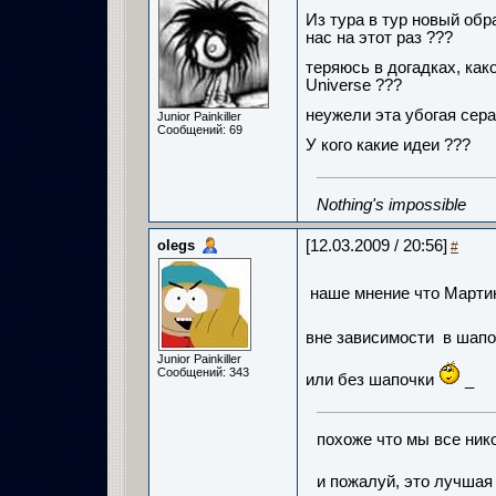
Из тура в тур новый обр
нас на этот раз ???
теряюсь в догадках, как
Universe ???
неужели эта убогая сер
Junior Painkiller
Сообщений: 69
У кого какие идеи ???
Nothing's impossible
olegs
[12.03.2009 / 20:56]
#
наше мнение что Мартин
вне зависимости в шап
Junior Painkiller
Сообщений: 343
или без шапочки
_
похоже что мы все нико
и пожалуй, это лучшая