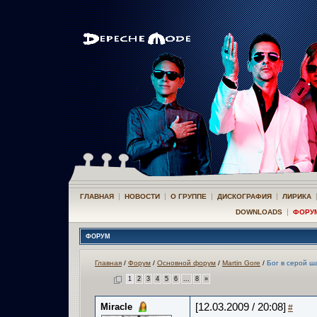
|
|
|
|
ГЛАВНАЯ
НОВОСТИ
О ГРУППЕ
ДИСКОГРАФИЯ
ЛИРИКА
|
DOWNLOADS
ФОРУ
ФОРУМ
Главная
/
Форум
/
Основной форум
/
Martin Gore
/
Бог в серой ш
1
2
3
4
5
6
...
8
»
Miracle
[12.03.2009 / 20:08]
#