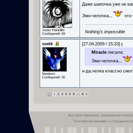
Даже шапочка уже не каж
Эмо-челочка...
это ч
Junior Painkiller
Nothing's impossible
Сообщений: 69
svetik
[27.04.2009 / 15:33]
#
Miracle
писала:
Эмо-челочка...
н-да,челка классно смот
Newborn
Сообщений: 30
1
2
3
4
5
6
...
8
»
Все свои пожелания, предложения и вопр
По вопросам рекламы и сотрудничест