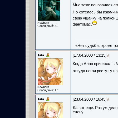
Мне тоже понравился ег
Но хотелось бы изюминк
свою ушанку на полконце
Newborn
фантомас.
Сообщений: 21
«Нет судьбы, кроме то
Tata
[17.04.2009 / 13:19]
#
Когда Алан приезжал в М
откуда ногои ростут у п
Newborn
Сообщений: 17
Tata
[23.04.2009 / 16:45]
#
Да вот еще. Раз уж дело
сцену.