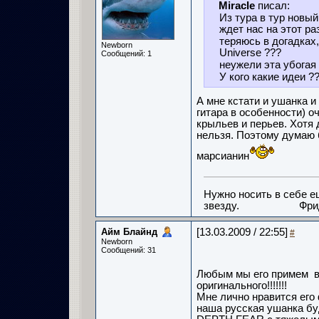
Miracle
писал:
Из тура в тур новый
ждет нас на этот ра
теряюсь в догадках,
Newborn
Universe ???
Сообщений: 1
неужели эта убогая
У кого какие идеи ?
А мне кстати и ушанка 
гитара в особенности) о
крыльев и перьев. Хотя
нельзя. Поэтому думаю б
марсианин
Нужно носить в себе е
звезду. Фридр
Айм Блайнд
[13.03.2009 / 22:55]
#
Newborn
Сообщений: 31
Любым мы его примем в 
оригинального!!!!!!!
Мне лично нравится его
наша русская ушанка бу