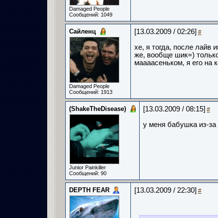
Damaged People
Сообщений: 1049
Сайленц
[13.03.2009 / 02:26]
#
хе, я тогда, после лайв
же, вообще шик=) тольк
маааасеньком, я его на к
Damaged People
Сообщений: 1913
(ShakeTheDisease)
[13.03.2009 / 08:15]
#
у меня бабушка из-з
Junior Painkiller
Сообщений: 90
DEPTH FEAR
[13.03.2009 / 22:30]
#