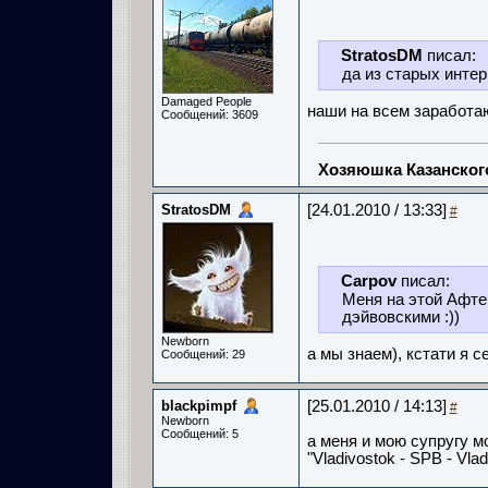
StratosDM
писал:
да из старых интер
Damaged People
наши на всем заработаю
Сообщений: 3609
Хозяюшка Казанско
StratosDM
[24.01.2010 / 13:33]
#
Carpov
писал:
Меня на этой Афте
дэйвовскими :))
Newborn
а мы знаем), кстати я с
Сообщений: 29
blackpimpf
[25.01.2010 / 14:13]
#
Newborn
Сообщений: 5
а меня и мою супругу м
"Vladivostok - SPB - Vlad