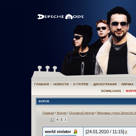
|
|
|
|
ГЛАВНАЯ
НОВОСТИ
О ГРУППЕ
ДИСКОГРАФИЯ
ЛИРИКА
|
DOWNLOADS
ФОРУ
ФОРУМ
Главная
/
Форум
/
Основной форум
/
Мировые турне Depeche 
«
1
2
world violator
[24.01.2010 / 11:15]
#