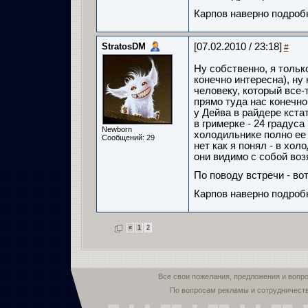
Карпов наверно подробн
StratosDM
[07.02.2010 / 23:18]
#
Ну собственно, я тольк
конечно интересна), ну
человеку, который все-т
прямо туда нас конечно
у Дейва в райдере кста
в гримерке - 24 градуса
Newborn
холодильнике полно ее 
Сообщений: 29
нет как я понял - в хол
они видимо с собой воз
По поводу встречи - во
Карпов наверно подробн
«
1
2
Все свои пожелания, предложения и вопр
По вопросам рекламы и сотрудничест