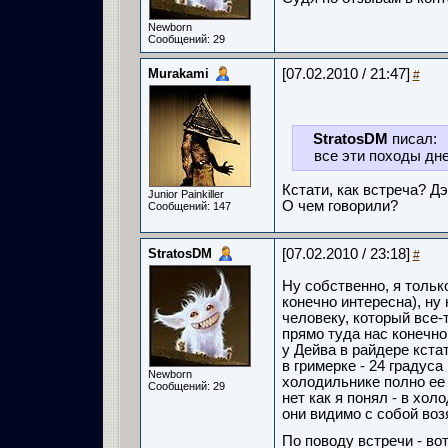
Newborn
Сообщений: 29
Murakami
[07.02.2010 / 21:47]
#
StratosDM
писал:
все эти походы дн
Кстати, как встреча? Д
Junior Painkiller
О чем говорили?
Сообщений: 147
StratosDM
[07.02.2010 / 23:18]
#
Ну собственно, я тольк
конечно интересна), ну
человеку, который все-т
прямо туда нас конечно
у Дейва в райдере кста
в гримерке - 24 градуса
Newborn
холодильнике полно ее 
Сообщений: 29
нет как я понял - в хол
они видимо с собой воз
По поводу встречи - во