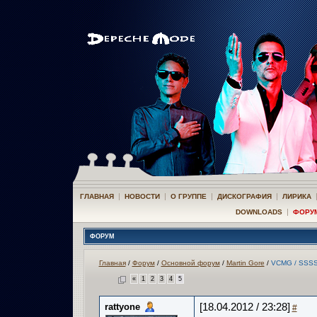
|
|
|
|
ГЛАВНАЯ
НОВОСТИ
О ГРУППЕ
ДИСКОГРАФИЯ
ЛИРИКА
|
DOWNLOADS
ФОРУ
ФОРУМ
Главная
/
Форум
/
Основной форум
/
Martin Gore
/
VCMG / SSS
«
1
2
3
4
5
rattyone
[18.04.2012 / 23:28]
#