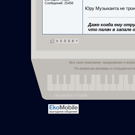
Сообщений: 15458
Юру Музыканта не трон
Даже когда ему отру
что палач в запале о
«
1
2
3
4
5
Все свои пожелания, предложения и вопр
По вопросам рекламы и сотрудничест