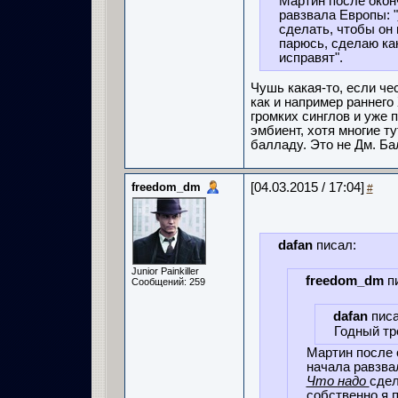
Мартин после окон
равзвала Европы: "
сделать, чтобы он
парюсь, сделаю как
исправят".
Чушь какая-то, если че
как и например раннего
громких синглов и уже 
эмбиент, хотя многие т
балладу. Это не Дм. Б
freedom_dm
[04.03.2015 / 17:04]
#
dafan
писал:
Junior Painkiller
freedom_dm
пи
Сообщений: 259
dafan
писа
Годный тр
Мартин после 
начала равзва
Что надо
сдел
собственно я 