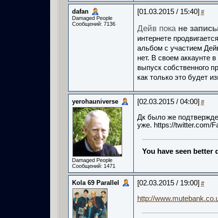
dafan
[01.03.2015 / 15:40]
#
Damaged People
Сообщений: 7136
Дейв пока
не запис
интернете продвигается
альбом с участием Дей
нет. В своем аккаунте 
выпуск собственного пр
как только это будет и
yerohauniverse
[02.03.2015 / 04:00]
#
Дк было же подтвержде
уже. https://twitter.co
You have seen better d
Damaged People
Сообщений: 1471
Kola 69 Parallel
[02.03.2015 / 19:00]
#
http://www.mutebank.co.