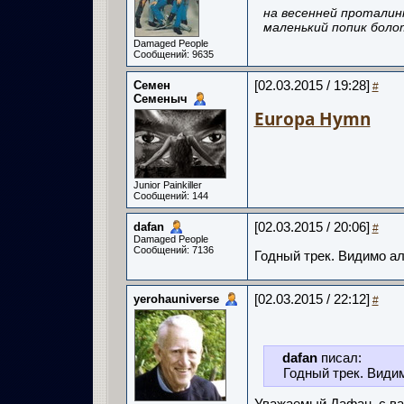
на весенней проталин
маленький попик боло
Damaged People
Сообщений: 9635
Семен
[02.03.2015 / 19:28]
#
Семеныч
Europa Hymn
Junior Painkiller
Сообщений: 144
dafan
[02.03.2015 / 20:06]
#
Damaged People
Сообщений: 7136
Годный трек. Видимо а
yerohauniverse
[02.03.2015 / 22:12]
#
dafan
писал:
Годный трек. Види