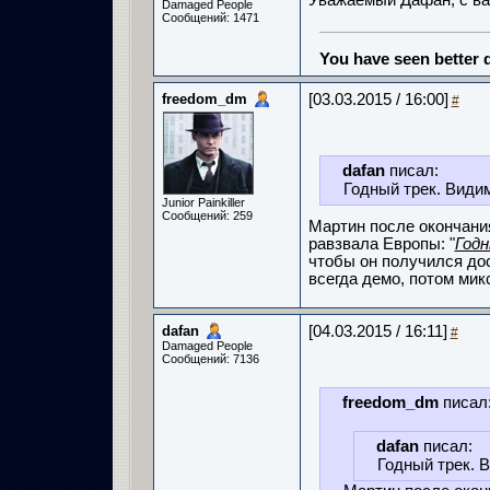
Уважаемый Дафан, с вам
Damaged People
Сообщений: 1471
You have seen better d
freedom_dm
[03.03.2015 / 16:00]
#
dafan
писал:
Годный трек. Види
Junior Painkiller
Сообщений: 259
Мартин после окончани
равзвала Европы: "
Годн
чтобы он получился дос
всегда демо, потом мик
dafan
[04.03.2015 / 16:11]
#
Damaged People
Сообщений: 7136
freedom_dm
писал
dafan
писал:
Годный трек. 