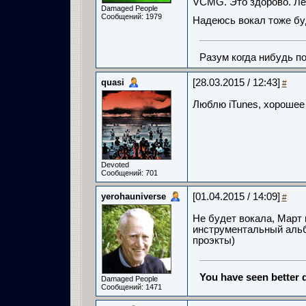
VCMG. Это здорово. Лё
Damaged People
Сообщений: 1979
Надеюсь вокал тоже буд
Разум когда нибудь по
quasi
[28.03.2015 / 12:43]
#
Люблю iTunes, хорошее 
Devoted
Сообщений: 701
yerohauniverse
[01.04.2015 / 14:09]
#
Не будет вокала, Март 
инструментальный альбо
проэкты)
You have seen better d
Damaged People
Сообщений: 1471