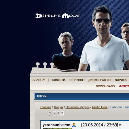
|
|
|
|
ГЛАВНАЯ
НОВОСТИ
О ГРУППЕ
ДИСКОГРАФИЯ
ЛИРИКА
|
DOWNLOADS
ФОРУ
ФОРУМ
Главная
/
Форум
/
Основной форум
/
Martin Gore
/
Новости о Ма
«
1
2
yerohauniverse
[20.06.2014 / 23:58]
#