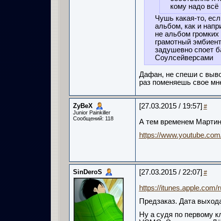
кому надо всё
Чушь какая-то, есл
альбом, как и напр
не альбом громких 
грамотный эмбиент,
задушевно споет б
Соулсейверсами
Дафан, не спеши с выв
раз поменяешь свое мн
ZyBeX
[27.03.2015 / 19:57]
#
Junior Painkiller
Сообщений: 118
А тем временем Мартин 
https://www.youtube.com
SinDeroS
[27.03.2015 / 22:07]
#
https://itunes.apple.com/
Предзаказ. Дата выход
Ну а судя по первому кл