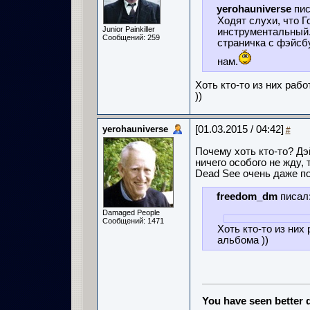
yerohauniverse
пис
Ходят слухи, что Г
Junior Painkiller
инструментальный. 
Сообщений: 259
страничка с фэйсб
нам.
Хоть кто-то из них раб
))
yerohauniverse
[01.03.2015 / 04:42]
#
Почему хоть кто-то? Дэ
ничего особого не жду, 
Dead See очень даже п
freedom_dm
писал
Damaged People
Сообщений: 1471
Хоть кто-то из ни
альбома ))
You have seen better d