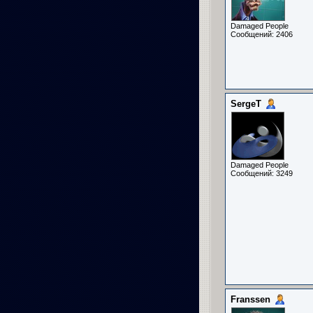
Damaged People
Сообщений: 2406
SergeT
Damaged People
Сообщений: 3249
Franssen