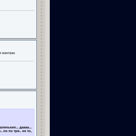
 в мантрах
ленькие... даааа...
 но по три.. не то,