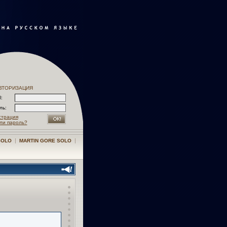
ВТОРИЗАЦИЯ
l:
оль:
страция
ли пароль?
|
|
SOLO
MARTIN GORE SOLO