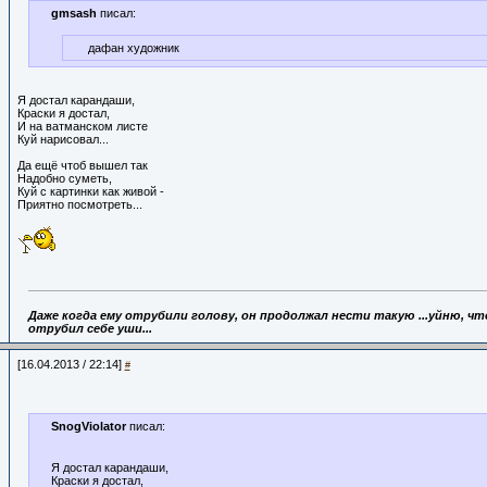
gmsash
писал:
дафан художник
Я достал карандаши,
Краски я достал,
И на ватманском листе
Куй нарисовал...
Да ещё чтоб вышел так
Надобно суметь,
Куй с картинки как живой -
Приятно посмотреть...
Даже когда ему отрубили голову,
он продолжал нести такую ...уйню, что
отрубил себе уши...
[16.04.2013 / 22:14]
#
SnogViolator
писал:
Я достал карандаши,
Краски я достал,