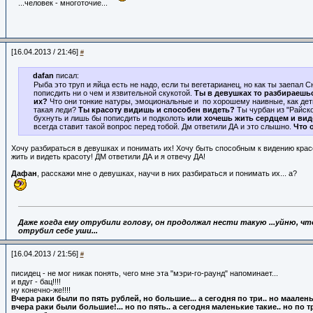
...человек - многоточие...
[16.04.2013 / 21:46]
#
dafan
писал:
Рыба это труп и яйца есть не надо, если ты вегетарианец, но как ты заепал С
пописдить ни о чем и язвительной скукотой.
Ты в девушках то разбираешь
их?
Что они тонкие натуры, эмоциональные и по хорошему наивные, как дети
такая леди?
Ты красоту видишь и способен видеть?
Ты чурбан из "Райско
бухнуть и лишь бы пописдить и подколоть
или хочешь жить сердцем и вид
всегда ставит такой вопрос перед тобой. Дм ответили ДА и это слышно.
Что 
Хочу разбираться в девушках и понимать их! Хочу быть способным к видению кра
жить и видеть красоту! ДМ ответили ДА и я отвечу ДА!
Дафан
, расскажи мне о девушках, научи в них разбираться и понимать их... а?
Даже когда ему отрубили голову,
он продолжал нести такую ...уйню, что
отрубил себе уши...
[16.04.2013 / 21:56]
#
писидец - не мог никак понять, чего мне эта "мэри-го-раунд" напоминает...
и вдуг - бац!!!!
ну конечно-же!!!!
Вчера раки были по пять рублей, но большие... а сегодня по три.. но мааленьки
вчера раки были большие!... но по пять.. а сегодня маленькие такие.. но по тр