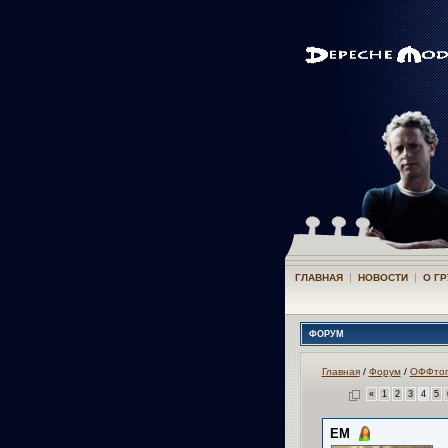
|
|
ГЛАВНАЯ
НОВОСТИ
О Г
ФОРУМ
Главная
/
Форум
/
ОФФтоп
«
1
2
3
4
5
ЕМ