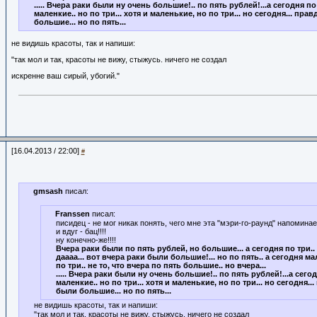
..... Вчера раки были ну очень большие!.. по пять рублей!...а сегодня по
маленкие.. но по три... хотя и маленькие, но по три... но сегодня... пра
большие... но по пять...
не видишь красоты, так и напиши:
"так мол и так, красоты не вижу, стыжусь. ничего не создал
искренне ваш сирый, убогий."
[16.04.2013 / 22:00]
#
gmsash
писал:
Franssen
писал:
писидец - не мог никак понять, чего мне эта "мэри-го-раунд" напоминает
и вдуг - бац!!!!
ну конечно-же!!!!
Вчера раки были по пять рублей, но большие... а сегодня по три..
даааа... вот вчера раки были большие!... но по пять.. а сегодня ма
по три.. не то, что вчера по пять большие.. но вчера...
..... Вчера раки были ну очень большие!.. по пять рублей!...а сегод
маленкие.. но по три... хотя и маленькие, но по три... но сегодня..
были большие... но по пять...
не видишь красоты, так и напиши:
"так мол и так, красоты не вижу, стыжусь. ничего не создал