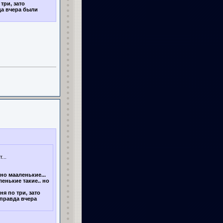
 три, зато
вда вчера были
...
 но мааленькие...
ленькие такие.. но
ня по три, зато
. правда вчера