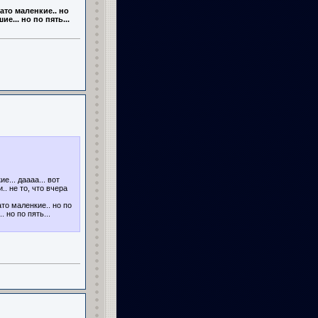
зато маленкие.. но
е... но по пять...
е... даааа... вот
.. не то, что вчера
ато маленкие.. но по
. но по пять...