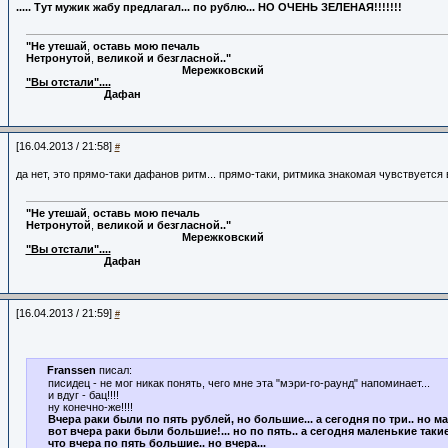
..... Тут мужик жабу предлагал... по рублю... НО ОЧЕНЬ ЗЕЛЕНАЯ!!!!!!!
"Не
утешай
,
оставь
мою
печаль
Нетронутой
,
великой
и
безгласной.."
Мережковский
"Вы отстали"....
Дафан
[16.04.2013 / 21:58]
#
да нет, это прямо-таки дафанов ритм... прямо-таки, ритмика знакомая чувствуется
"Не
утешай
,
оставь
мою
печаль
Нетронутой
,
великой
и
безгласной.."
Мережковский
"Вы отстали"....
Дафан
[16.04.2013 / 21:59]
#
Franssen
писал:
писидец - не мог никак понять, чего мне эта "мэри-го-раунд" напоминает...
и вдуг - бац!!!!
ну конечно-же!!!!
Вчера раки были по пять рублей, но большие... а сегодня по три.. но маа
вот вчера раки были большие!... но по пять.. а сегодня маленькие такие..
что вчера по пять большие.. но вчера...