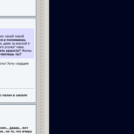
ног своей темой
ся и понимаешь
, даже за маской я
го уголка" пива
еть красоту?
Жизнь
ответишь ты?
соты! Хочу сердцем
 палач в запале
е... даааа... вот
и.. не то, что вчера