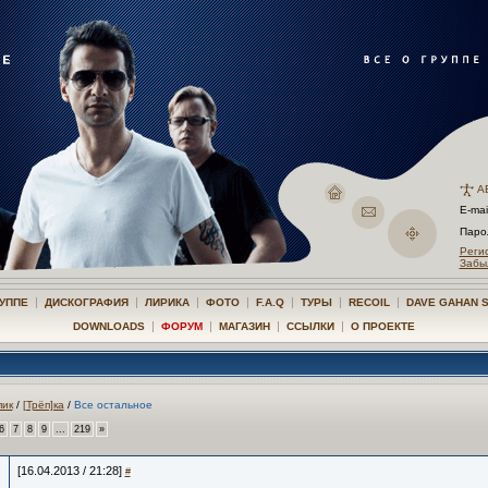
А
E-mai
Пар
Реги
Забы
|
|
|
|
|
|
|
РУППЕ
ДИСКОГРАФИЯ
ЛИРИКА
ФОТО
F.A.Q
ТУРЫ
RECOIL
DAVE GAHAN 
|
|
|
|
DOWNLOADS
ФОРУМ
МАГАЗИН
ССЫЛКИ
О ПРОЕКТЕ
ик
/
[Трёп]ка
/
Все остальное
6
7
8
9
...
219
»
[16.04.2013 / 21:28]
#