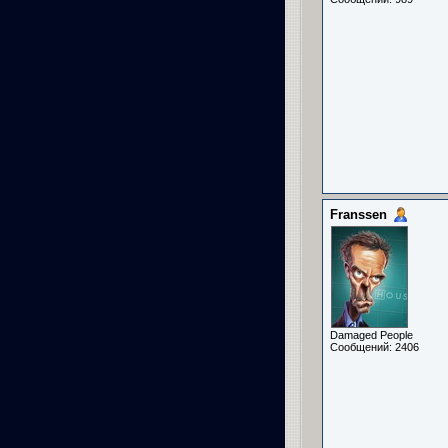
Franssen
Damaged People
Сообщений: 2406