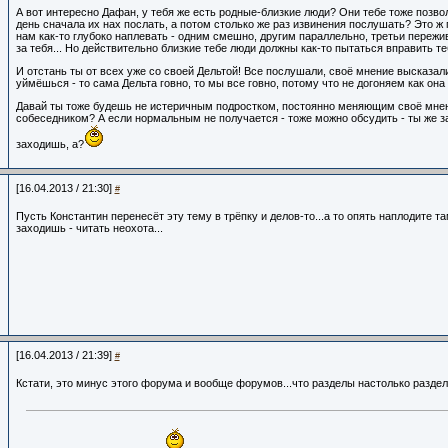
А вот интересно Дафан, у тебя же есть родные-близкие люди? Они тебе тоже позвол
день сначала их нах послать, а потом столько же раз извинения послушать? Это ж 
нам как-то глубоко наплевать - одним смешно, другим параллельно, третьи пережи
за тебя... Но действительно близкие тебе люди должны как-то пытаться вправить т
И отстань ты от всех уже со своей Дельтой! Все послушали, своё мнение высказали
уймёшься - то сама Дельта говно, то мы все говно, потому что не догоняем как она
Давай ты тоже будешь не истеричным подростком, постоянно меняющим своё мне
собеседником? А если нормальным не получается - тоже можно обсудить - ты же з
заходишь, а?
[16.04.2013 / 21:30]
#
Пусть Константин перенесёт эту тему в трёпку и делов-то...а то опять наплодите та
заходишь - читать неохота...
[16.04.2013 / 21:39]
#
Кстати, это минус этого форума и вообще форумов...что разделы настолько раздел