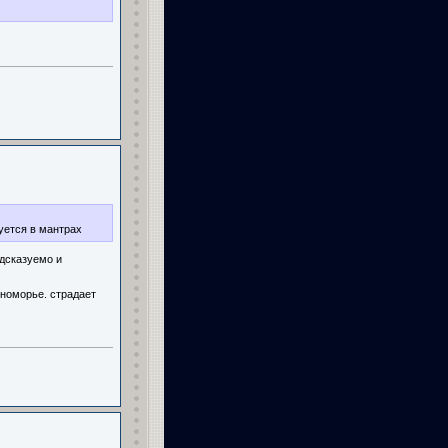
вуется в мантрах
едсказуемо и
мноморье. страдает