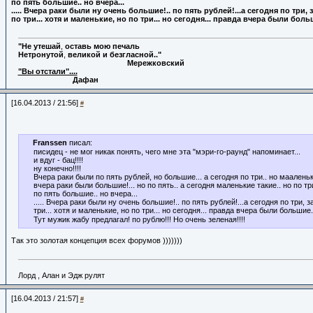
по пять большие.. но вчера...
..... Вчера раки были ну очень большие!.. по пять рублей!...а сегодня по три, 
по три... хотя и маленькие, но по три... но сегодня... правда вчера были больши
"Не
утешай
,
оставь
мою
печаль
Нетронутой
,
великой
и
безгласной.."
Мережковский
"Вы отстали"....
Дафан
[16.04.2013 / 21:56]
#
Franssen
писал:
писидец - не мог никак понять, чего мне эта "мэри-го-раунд" напоминает...
и вдуг - бац!!!!
ну конечно!!!!
Вчера раки были по пять рублей, но большие... а сегодня по три.. но мааленьки
вчера раки были большие!... но по пять.. а сегодня маленькие такие.. но по три
по пять большие.. но вчера...
..... Вчера раки были ну очень большие!.. по пять рублей!...а сегодня по три, з
три... хотя и маленькие, но по три... но сегодня... правда вчера были большие..
Тут мужик жабу предлагал! по рублю!!! Но очень зеленая!!!!
Так это золотая концепция всех форумов )))))))
Лорд , Алан и Эдж рулят
[16.04.2013 / 21:57]
#