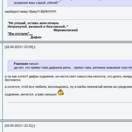
искренне ваш сирый, убогий."
наоборот! вижу! Вижу!!! ВИЖУ!!!!!!!
"Не
утешай
,
оставь
мою
печаль
Нетронутой
,
великой
и
безгласной.."
Мережковский
"Вы отстали"....
Дафан
[16.04.2013 / 22:03]
#
Franssen
писал:
да нет, это прямо-таки дафанов ритм... прямо-таки, ритмика знакомая чувст
а ты как хотел? дафан художник. но нести свет сикусства неохота, это долго, непр
бесплатно.
а хочется, чтоб все любили, восхищались, ну и какбы невзначай вилла на средизе
художник, мечется. а вам смешно
[16.04.2013 / 22:11]
#