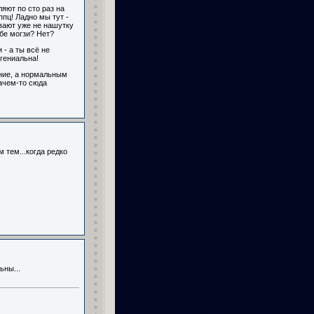
яют по сто раз на
ппц! Ладно мы тут -
вают уже не нашутку
ебе могзи? Нет?
 - а ты всё не
 гениальна!
ние, а нормальным
ачем-то сюда
м тем...когда редко
ьны...