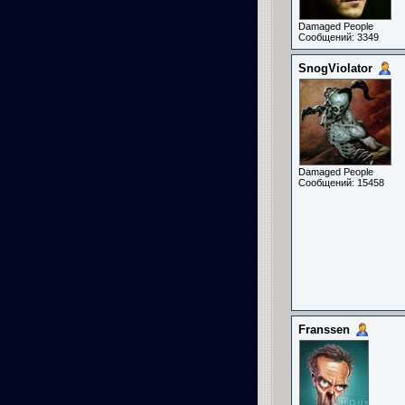
Damaged People
Сообщений: 3349
SnogViolator
Damaged People
Сообщений: 15458
Franssen