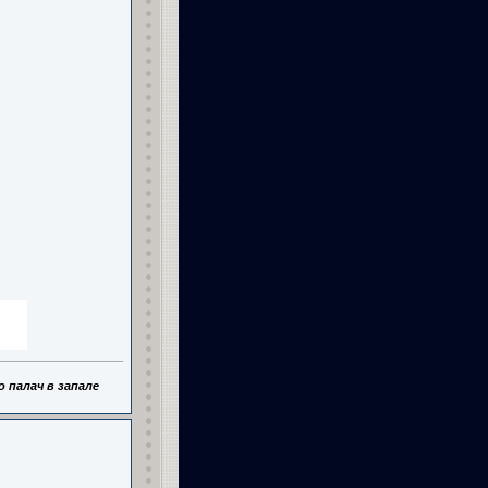
,
 палач в запале