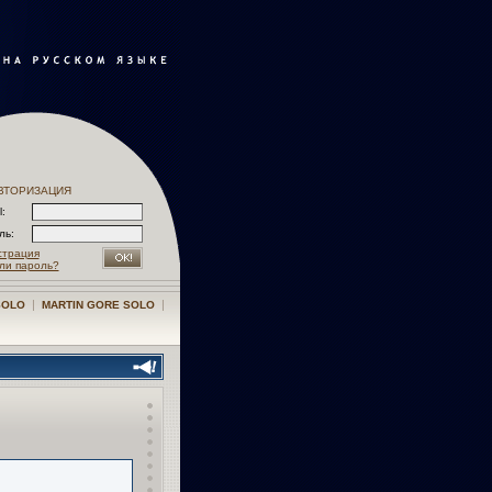
ВТОРИЗАЦИЯ
l:
оль:
страция
ли пароль?
|
|
SOLO
MARTIN GORE SOLO