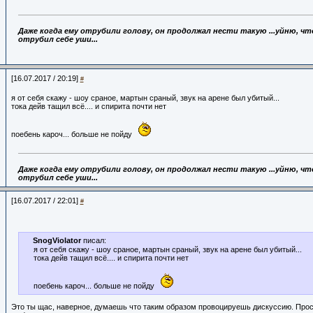
Даже когда ему отрубили голову,
он продолжал нести такую ...уйню, что
отрубил себе уши...
[16.07.2017 / 20:19]
#
я от себя скажу - шоу сраное, мартын сраный, звук на арене был убитый...
тока дейв тащил всё.... и спирита почти нет
поебень кароч... больше не пойду
Даже когда ему отрубили голову,
он продолжал нести такую ...уйню, что
отрубил себе уши...
[16.07.2017 / 22:01]
#
SnogViolator
писал:
я от себя скажу - шоу сраное, мартын сраный, звук на арене был убитый...
тока дейв тащил всё.... и спирита почти нет
поебень кароч... больше не пойду
Это ты щас, наверное, думаешь что таким образом провоцируешь дискуссию. Прос