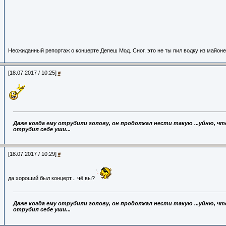
Неожиданный репортаж о концерте Депеш Мод. Сног, это не ты пил водку из майоне
[18.07.2017 / 10:25]
#
Даже когда ему отрубили голову,
он продолжал нести такую ...уйню, что
отрубил себе уши...
[18.07.2017 / 10:29]
#
да хороший был концерт... чё вы?
Даже когда ему отрубили голову,
он продолжал нести такую ...уйню, что
отрубил себе уши...