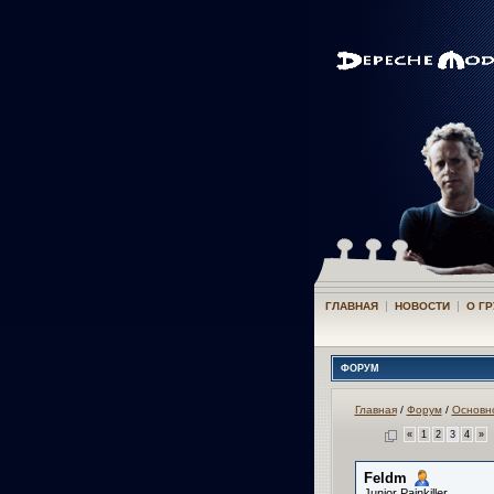
|
|
ГЛАВНАЯ
НОВОСТИ
О Г
ФОРУМ
Главная
/
Форум
/
Основн
«
1
2
3
4
»
Feldm
Junior Painkiller