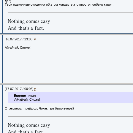
да :)
Твои оценочные суждения об этом концерте это просто поебень кароч.
Nothing comes easy
And that's a fact.
[16.07.2017 / 23:03]
#
Ай-ай-ай, Сноже!
[17.07.2017 / 00:06]
#
Eugene
писал:
Ай-ай-ай, Сноже!
О, экспердт прейшол. Чокак там было вчера?
Nothing comes easy
And that's a fact.