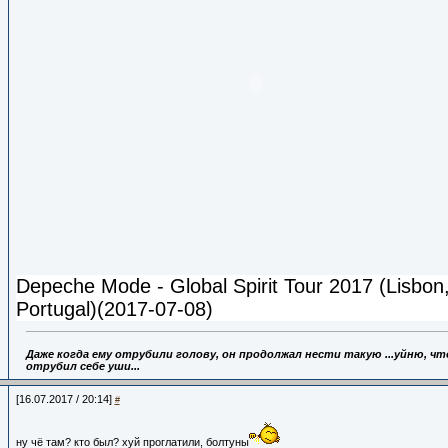
Depeche Mode - Global Spirit Tour 2017 (Lisbon
Portugal)(2017-07-08)
Даже когда ему отрубили голову,
он продолжал нести такую ...уйню, что
отрубил себе уши...
[16.07.2017 / 20:14]
#
ну чё там? кто был? хуй проглатили, болтуны