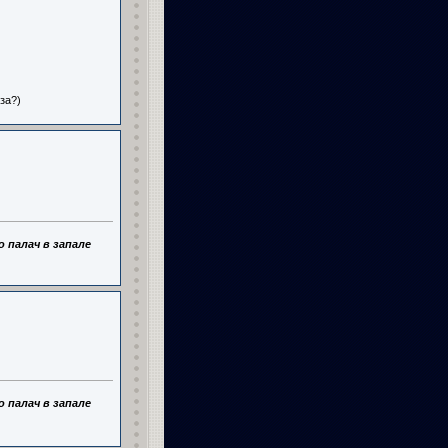
за?)
 палач в запале
 палач в запале