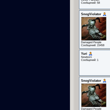
Сообщений: 58
SnogViolator
Damaged People
Сообщений: 15458
Yuri
Newborn
Сообщений: 1
SnogViolator
Damaged People