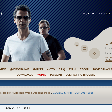
А
E-mai
Пар
Реги
Забы
|
|
|
|
|
|
|
РУППЕ
ДИСКОГРАФИЯ
ЛИРИКА
ФОТО
F.A.Q
ТУРЫ
RECOIL
DAVE GAHAN 
|
|
|
|
DOWNLOADS
ФОРУМ
МАГАЗИН
ССЫЛКИ
О ПРОЕКТЕ
ой форум
/
Мировые турне Depeche Mode
/
GLOBAL SPIRIT TOUR 2017-2018
[06.07.2017 / 13:02]
#