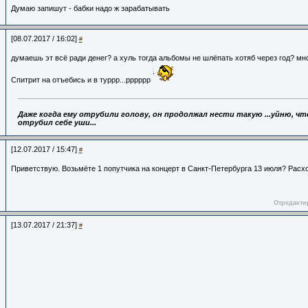
Думаю запишут - бабки надо ж зарабатывать
[08.07.2017 / 16:02]
#
думаешь эт всё ради денег? а хуль тогда альбомы не шлёпать хотяб через год? мн
Спитрит на отъебись и в туррр...рррррр
Даже когда ему отрубили голову,
он продолжал нести такую ...уйню, что
отрубил себе уши...
[12.07.2017 / 15:47]
#
Приветствую. Возьмёте 1 попутчика на концерт в Санкт-Петербурга 13 июля? Расхо
Отредактир
[13.07.2017 / 21:37]
#