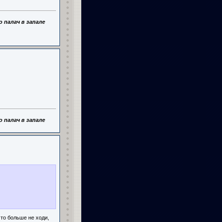
 палач в запале
 палач в запале
то больше не ходи,