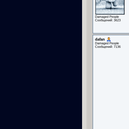
Damaged People
Сообщений: 3623
dafan
Damaged People
Сообщений: 7136