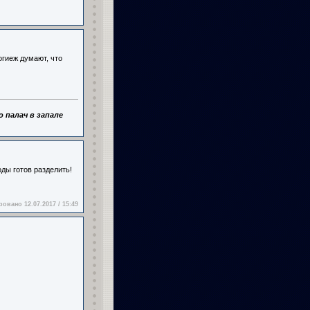
огиеж думают, что
 палач в запале
ды готов разделить!
овано 12.07.2017 / 15:49