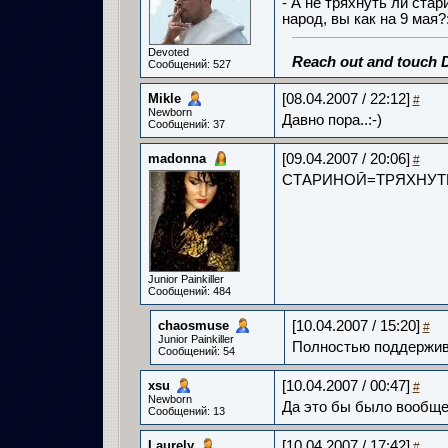
- А не тряхнуть ли стар
народ, вы как на 9 мая?:
Devoted
Reach out and touch 
Сообщений: 527
Mikle­
[08.04.2007 / 22:12]
#
Newborn
Давно пора..:-)
Сообщений: 37
madonna
[09.04.2007 / 20:06]
#
СТАРИНОЙ=ТРЯХНУТЬ!!!!
Junior Painkiller
Сообщений: 484
chaosmuse­
[10.04.2007 / 15:20]
#
Junior Painkiller
Полностью поддержив
Сообщений: 54
xsu­
[10.04.2007 / 00:47]
#
Newborn
Да это бы было вообще 
Сообщений: 13
Laurely­
[10.04.2007 / 17:42]
#