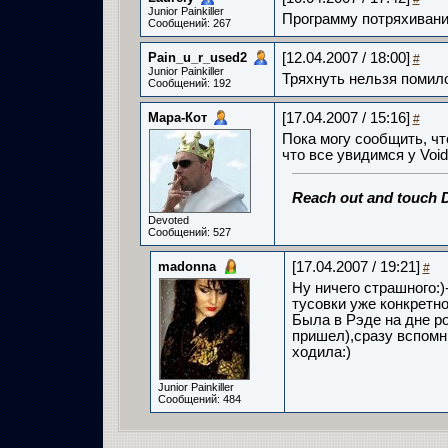
Junior Painkiller
Программу потряхивания
Сообщений: 267
Pain_u_r_used2­
[12.04.2007 / 18:00]
#
Junior Painkiller
Тряхнуть нельзя помилов
Сообщений: 192
Мара-Кот
[17.04.2007 / 15:16]
#
Пока могу сообщить, что
что все увидимся у Void
Reach out and touch 
Devoted
Сообщений: 527
madonna
[17.04.2007 / 19:21]
#
Ну ничего страшного:)
тусовки уже конкретно
Была в Рэде на дне р
пришел),сразу вспомн
ходила:)
Junior Painkiller
Сообщений: 484