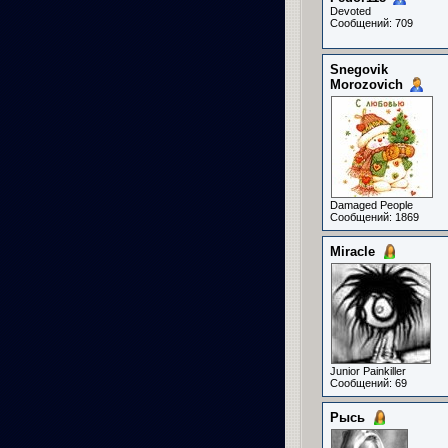
Devoted
Сообщений: 709
Snegovik
Morozovich
Damaged People
Сообщений: 1869
Miracle
Junior Painkiller
Сообщений: 69
Рысь