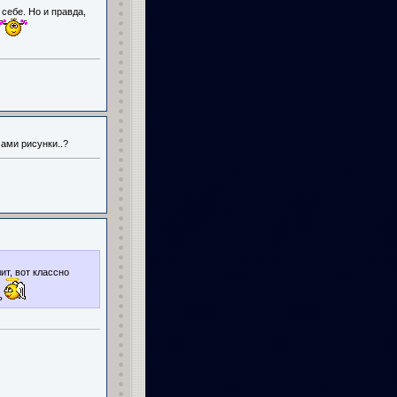
 себе. Но и правда,
сами рисунки..?
ит, вот классно
ь