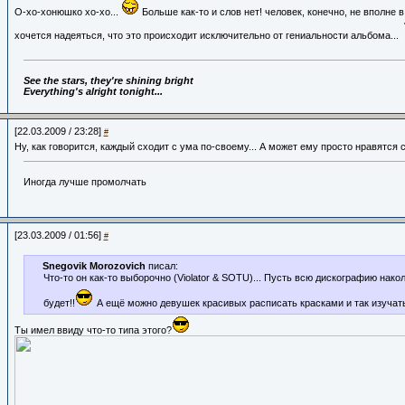
О-хо-хонюшко хо-хо...
Больше как-то и слов нет! человек, конечно, не вполне в
хочется надеяться, что это происходит исключительно от гениальности альбома...
See the stars, they're shining bright
Everything's alright tonight...
[22.03.2009 / 23:28]
#
Ну, как говорится, каждый сходит с ума по-своему... А может ему просто нравятся 
Иногда лучше промолчать
[23.03.2009 / 01:56]
#
Snegovik Morozovich
писал:
Что-то он как-то выборочно (Violator & SOTU)... Пусть всю дискографию накол
будет!!
А ещё можно девушек красивых расписать красками и так изучат
Ты имел ввиду что-то типа этого?