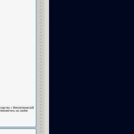
оседству с Виолаторовской
увековечить на своём