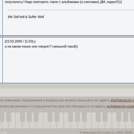
получилось! Надо повторить такое с альбомами (и синглами) ДМ, надоо!!!)))
We Sell hell & Suffer Well
[23.03.2009 / 11:03]
#
а на каком языке они говорят? смешной такой))
ои пожелания, предложения и вопросы вы можете присылать по адресу
info@depeche-
вопросам рекламы и сотрудничества просьба обращаться по адресу
pr@depeche-mode
© www.depeche-mode.ru, 2003–2020. A