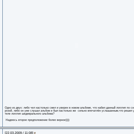
Одно из двух: либо чел настолько смел и уверен в новом альбоме, что набил данный логотип по с
розой, либо он уже слушал альбом и был настолько же сильно впечатлён услышанным,что решил 
теле логотип шедеврального альбома?
Надеюсь второе предположение более верное))))
[22.03.2009 / 11:08]
#