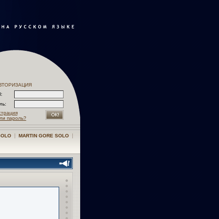
ВТОРИЗАЦИЯ
l:
оль:
страция
ли пароль?
|
|
SOLO
MARTIN GORE SOLO