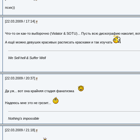
псих))
[22.03.2009 / 17:14]
#
Что-то он как-то выборочно (Violator & SOTU)... Пусть всю дискографию наколит, вот
А ещё можно девушек красивых расписать красками и так изучать
We Sell hell & Suffer Well
[22.03.2009 / 20:37]
#
Да уж... вот она крайняя стадия фанатизма
Надеюсь мне это не грозит...
Nothing's impossible
[22.03.2009 / 21:18]
#