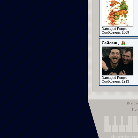
Damaged People
Сообщений: 1869
Сайленц
Damaged People
Сообщений: 1913
Все св
По 