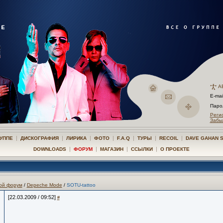
А
E-mai
Пар
Реги
Забы
|
|
|
|
|
|
|
РУППЕ
ДИСКОГРАФИЯ
ЛИРИКА
ФОТО
F.A.Q
ТУРЫ
RECOIL
DAVE GAHAN 
|
|
|
|
DOWNLOADS
ФОРУМ
МАГАЗИН
ССЫЛКИ
О ПРОЕКТЕ
ой форум
/
Depeche Mode
/
SOTU-tattoo
[22.03.2009 / 09:52]
#