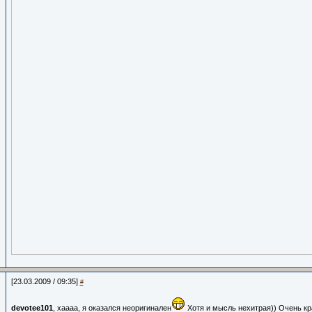
[23.03.2009 / 09:35]
#
devotee101
, хаааа, я оказался неоригинален
Хотя и мысль нехитрая)) Очень кр