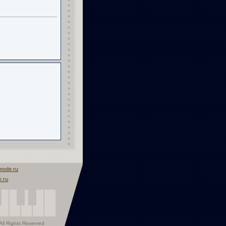
mode.ru
.ru
.
ll Rights Reserved