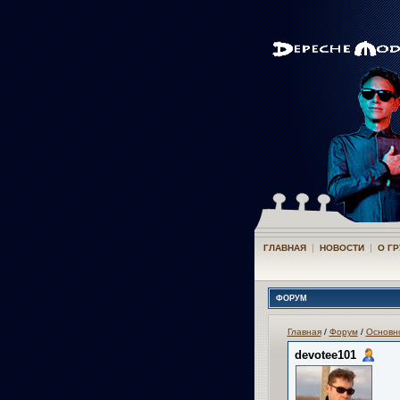
|
|
ГЛАВНАЯ
НОВОСТИ
О Г
ФОРУМ
Главная
/
Форум
/
Основн
devotee101