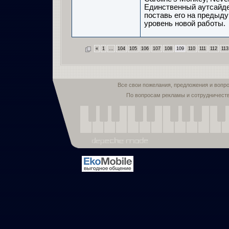
Единственный аутсайдер
поставь его на предыду
уровень новой работы.
«
1
...
104
105
106
107
108
109
110
111
112
113
Все свои пожелания, предложения и вопр
По вопросам рекламы и сотрудничест