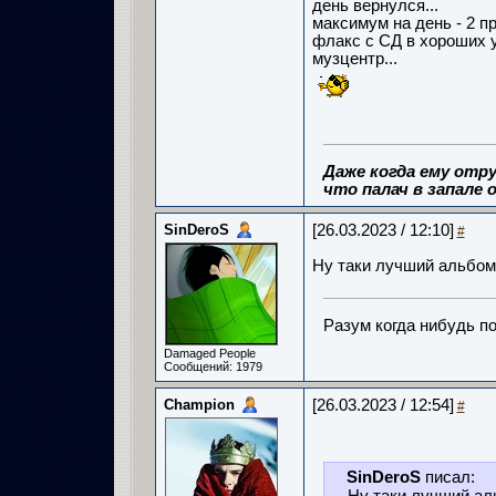
день вернулся...
максимум на день - 2 пр
флакс с СД в хороших 
музцентр...
Даже когда ему отру
что палач в запале о
SinDeroS
[26.03.2023 / 12:10]
#
Ну таки лучший альбом
Разум когда нибудь по
Damaged People
Сообщений: 1979
Champion
[26.03.2023 / 12:54]
#
SinDeroS
писал: