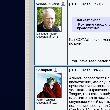
yerohauniverse
[26.03.2023 / 17:50]
#
darkest
писал:
Крутанул сегодня 
продолжение....
Damaged People
Сообщений: 1471
Как СОФАД продолжен
по мне!
You have seen better d
Champion
[26.03.2023 / 19:45]
#
Альбом пересекается с 
впечатление, что слуш
прямолинейная танцева
услышать откровенно т
Tongue, трек какого-ни
пластинке нотки чисто 
Junior Painkiller
ощущение живой музыки
Сообщений: 122
полностью прослушал 3
Caroline's Monkey, Neve