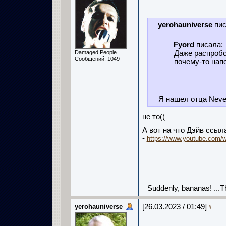
yerohauniverse
пис
Fyord
писала:
Damaged People
Даже распробо
Сообщений: 1049
почему-то напо
Я нашел отца Neve
не то((
А вот на что Дэйв ссыла
-
https://www.youtube.com/
Suddenly, bananas! ...
yerohauniverse
[26.03.2023 / 01:49]
#