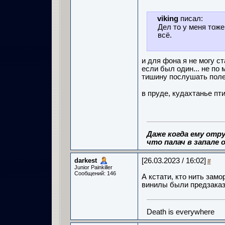
viking
писал:
Дел то у меня тоже
всё.
и для фона я не могу ста
если был один... не по 
тишину послушать поле
в пруде, кудахтанье пти
Даже когда ему отру
что палач в запале о
darkest
[26.03.2023 / 16:02]
#
Junior Painkiller
Сообщений: 146
А кстати, кто нить зам
винилы были предзаказы
Death is everywhere