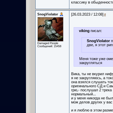
классику в обыденност
SnogViolator
[26.03.2023 / 12:08]
#
viking
писал:
SnogViolator
п
Damaged People
две, я этот ри
Сообщений: 15458
Меня тоже уже оме
закругляться
Вика, ты не вкурил нифу
я не закругляюсь, а ток
она взялся слушать тока
оригинального СД и Сам
грю,- послушал 2 трека 
нормальный...
и у меня никогда не был
мож делов других у вас 
и я люблю в этом размер