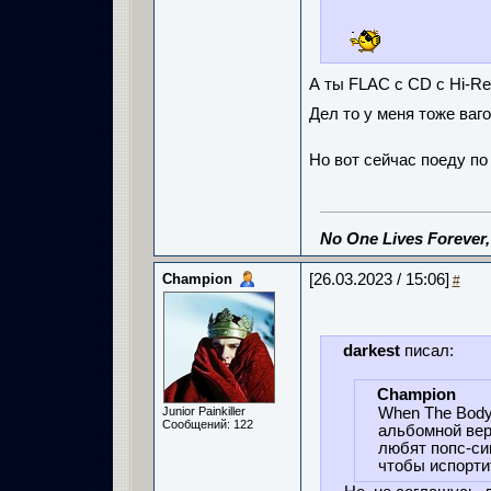
А ты FLAC с CD с Hi-R
Дел то у меня тоже ваго
Но вот сейчас поеду п
No One Lives Forever
Champion
[26.03.2023 / 15:06]
#
darkest
писал:
Champion
Junior Painkiller
When The Body
Сообщений: 122
альбомной вер
любят попс-син
чтобы испорти