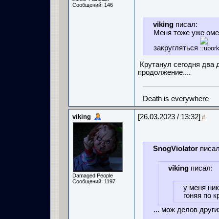
Сообщений: 146
viking
писал:
Меня тоже уже оме
закругляться
Крутанул сегодня два д
продолжение....
Death is everywhere
viking
[26.03.2023 / 13:32]
#
SnogViolator
писал
viking
писал:
Damaged People
Сообщений: 1197
у меня ник
гоняя по кр
... мож делов други