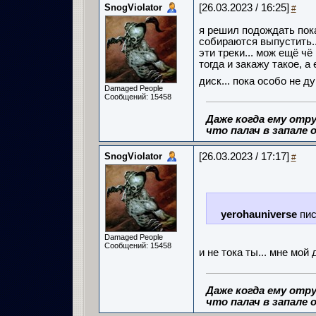
SnogViolator
[26.03.2023 / 16:25]
#
я решил подождать пока 
собираются выпустить..
эти треки... мож ещё чё 
тогда и закажу такое, а
диск... пока особо не д
Damaged People
Сообщений: 15458
Даже когда ему отру
что палач в запале о
SnogViolator
[26.03.2023 / 17:17]
#
yerohauniverse
пис
Damaged People
Сообщений: 15458
и не тока ты... мне мой
Даже когда ему отру
что палач в запале о