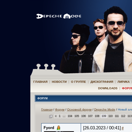
|
|
|
|
ГЛАВНАЯ
НОВОСТИ
О ГРУППЕ
ДИСКОГРАФИЯ
ЛИРИКА
|
DOWNLOADS
ФОРУ
ФОРУМ
Главная
/
Форум
/
Основной форум
/
Depeche Mode
/
Новый ал
«
1
...
104
105
106
107
108
109
110
111
112
113
Fyord
[26.03.2023 / 00:41]
#