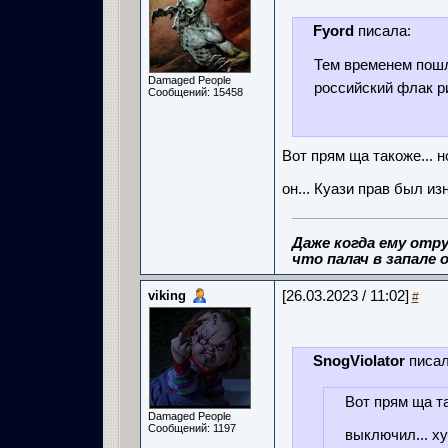
Fyord
писала:
Тем временем пошл
Damaged People
российский флак 
Сообщений: 15458
Вот прям ща такоже... 
он... Куази прав был и
Даже когда ему отру
что палач в запале о
viking
[26.03.2023 / 11:02]
#
SnogViolator
писал
Вот прям ща та
Damaged People
Сообщений: 1197
выключил... ху