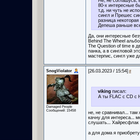
Не, не соглашусь, 
80-х интересные бы
т.д. ни чуть не ис
сингл и Прешес син
разница некоторая п
Депеша раньше все
Да, они интересные бе
Behind The Wheel альб
The Question of time в 
панка, а в сингловой эт
мастерпис, сингл уже д
SnogViolator
[26.03.2023 / 15:54]
#
viking
писал:
А ты FLAC с CD с 
Damaged People
Сообщений: 15458
не, не сравнивал... там
качну для интереса... 
слушать... Хайресфлак 
а для дома я приобрету