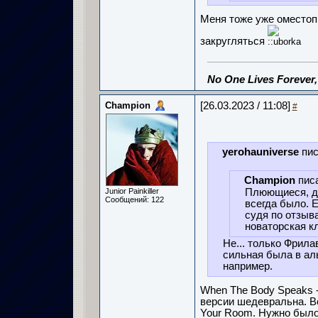
Меня тоже уже оместоп
закругляться
No One Lives Forever
Champion
[26.03.2023 / 11:08]
#
yerohauniverse
пис
Champion
пис
Junior Painkiller
Плюющиеся, да
Сообщений: 122
всегда было. E
судя по отзыв
новаторская к
Не... только Фрилав
сильная была в ал
например.
When The Body Speaks -
версии шедевральна. Вс
Your Room. Нужно было