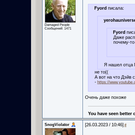
Fyord
писала:
yerohaunivers
Damaged People
Сообщений: 1471
Fyord
пис
Даже расп
почему-то 
Я нашел отца 
не то((
А вот на что Дэйв с
-
https://www.youtube
Очень даже похоже
You have seen better d
SnogViolator
[26.03.2023 / 10:46]
#