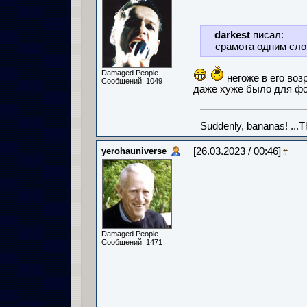
darkest
писал:
срамота одним сл
Damaged People
негоже в его воз
Сообщений: 1049
даже хуже было для фо
Suddenly, bananas! ...
yerohauniverse
[26.03.2023 / 00:46]
#
Damaged People
Сообщений: 1471