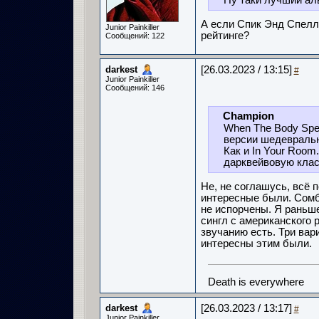
Ну таки лучший ал
А если Спик Энд Спелл
Junior Painkiller
рейтинге?
Сообщений: 122
darkest
[26.03.2023 / 13:15]
#
Junior Painkiller
Сообщений: 146
Champion
When The Body Spe
версии шедевральна
Как и In Your Room
дарквейвовую клас
Не, не соглашусь, всё 
интересные были. Сомба
не испорчены. Я раньше
сингл с американского р
звучанию есть. Три вари
интересны этим были.
Death is everywhere
darkest
[26.03.2023 / 13:17]
#
Junior Painkiller