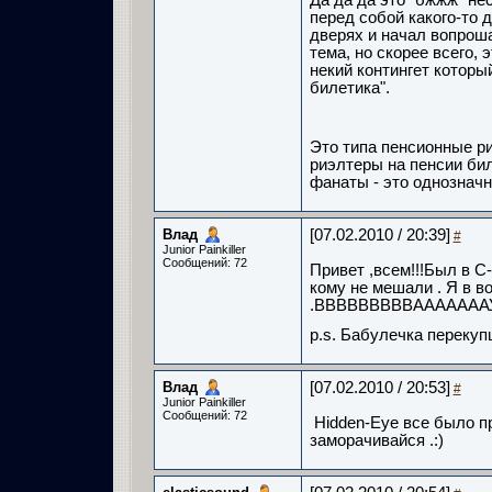
Да да да это "бжжж" не
перед собой какого-то 
дверях и начал вопроша
тема, но скорее всего, 
некий контингет которы
билетика".
Это типа пенсионные р
риэлтеры на пенсии бил
фанаты - это однозначн
Влад
[07.02.2010 / 20:39]
#
Junior Painkiller
Сообщений: 72
Привет ,всем!!!Был в С
кому не мешали . Я в в
.ВВВВВВВВВАААААААУУУ
p.s. Бабулечка перекуп
Влад
[07.02.2010 / 20:53]
#
Junior Painkiller
Сообщений: 72
Hidden-Eye все было пр
заморачивайся .:)