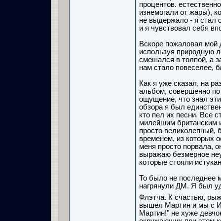
процентов. естественно
изнемогали от жары), к
не выдержало - я стал 
и я чувствовал себя вп
Вскоре пожаловал мой др
используя природную л
смешался в толпой, а 
нам стало повеселее, б
Как я уже сказал, на р
альбом, совершенно по
ощущение, что знал эти
обзора я был единствен
кто пел их песни. Все 
милейшим британским и
просто великолепный, б
временем, из которых о
меня просто порвала, о
выражаю безмерное не
которые стояли истука
То было не последнее м
нагрянули ДМ. Я был уд
Флэтча. К счастью, рыж
вышел Мартин и мы с И
Мартин!" не хуже девчо