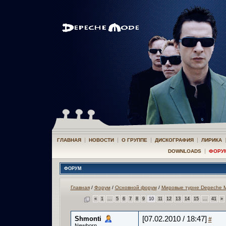
|
|
|
|
ГЛАВНАЯ
НОВОСТИ
О ГРУППЕ
ДИСКОГРАФИЯ
ЛИРИКА
|
DOWNLOADS
ФОРУ
ФОРУМ
Главная
/
Форум
/
Основной форум
/
Мировые турне Depeche 
«
1
...
5
6
7
8
9
10
11
12
13
14
15
...
41
»
Shmonti
[07.02.2010 / 18:47]
#
Newborn