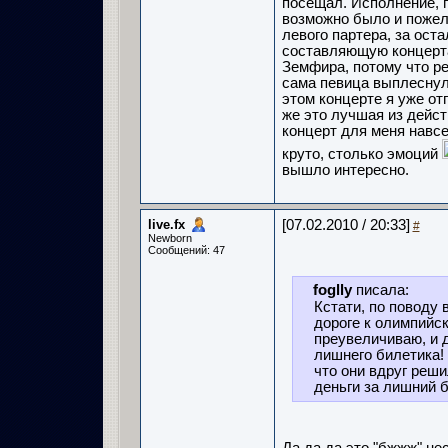
посещал. Исполнение, 
возможно было и пожел
левого партера, за ост
составляющую концерт
Земфира, потому что ре
сама певица выплеснула
этом концерте я уже от
же это лучшая из дейс
концерт для меня навс
круто, столько эмоций
вышло интересно.
live.fx
[07.02.2010 / 20:33]
#
Newborn
Сообщений: 47
foglly
писала:
Кстати, по поводу 
дороге к олимпийс
преувеличиваю, и 
лишнего билетика! 
что они вдруг реши
деньги за лишний б