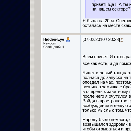
привет!!!Да !! А т
на нашем секторе?
Я была на 20-м. Снегов
осталась на месте скака
Hidden-Eye
[07.02.2010 / 20:28]
#
Newborn
Сообщений: 4
Всем привет. Я готов р
все как есть, и да пом
Б
илет в левый танцпарт
полчаса до запуска на т
опоздал на час, поэтом
возникла заминка с бра
в очередь к заветному 
после чего я очутился в
Войдя в пространство, 
возбуждение и легкую 
только мысль о том, чт
Народу было немного, я
возвышался здоровяк в
чтобы отрываться и пры