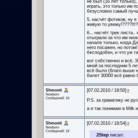
не был (16 лет только),
играть, это только им п
безусловно самый лучший
5. насчёт фотиков, ну я
живую то увижу!????!!!?
6... насчёт трек листа..
отыграли за что им низ
начале только, когда Дэ
него посажен, но потом!
бесподобен, и что уж т
вот собственно и всё, 
мной за последнии 5 лет
всё было (благо выше н
билет 30000 всё равно
Shmonti
[07.02.2010 / 18:50]
#
Newborn
Сообщений: 18
P.S. за граматику не ру
а я так понимаю в Milk 
Shmonti
[07.02.2010 / 18:54]
#
Newborn
Сообщений: 18
2Step
писал: