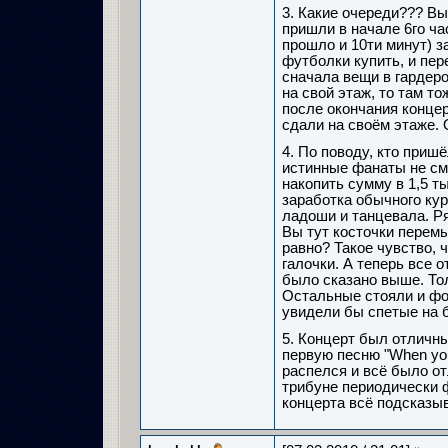
3. Какие очереди??? Вы
пришли в начале 6го ча
прошло и 10ти минут) з
футболки купить, и пере
сначала вещи в гардеро
на свой этаж, то там т
после окончания концер
сдали на своём этаже. 
4. По поводу, кто приш
истинные фанаты не смо
накопить сумму в 1,5 т
заработка обычного кур
ладоши и танцевала. Ря
Вы тут косточки перемы
равно? Такое чувство, 
галочки. А теперь все 
было сказано выше. Тол
Остальные стояли и фот
увидели бы спетые на б
5. Концерт был отличны
первую песню "When you 
распелся и всё было от
трибуне периодически ф
концерта всё подсказы