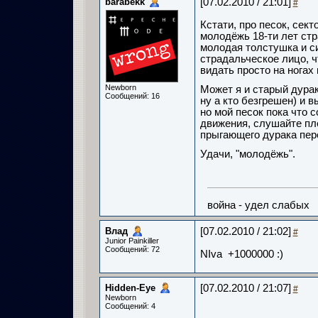
barabekk
[07.02.2010 / 21:01]
#
Кстати, про песок, сект
молодёжь 18-ти лет стр
молодая толстушка и с
страдальческое лицо, ч
видать просто на ногах
Newborn
Может я и старый дурак 
Сообщений: 16
ну а кто безгрешен) и 
но мой песок пока что 
движения, слушайте пле
прыгающего дурака пер
Удачи, "молодёжь".
война - удел слабых
Влад
[07.02.2010 / 21:02]
#
Junior Painkiller
Сообщений: 72
NIva +1000000 :)
Hidden-Eye
[07.02.2010 / 21:07]
#
Newborn
Сообщений: 4