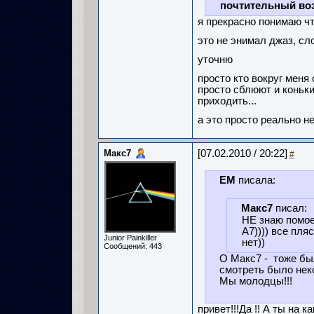
почтительный воз
я прекрасно понимаю что
это не энимал джаз, сло
уточню
просто кто вокруг меня
просто сблюют и коньк
приходить...
а это просто реально не
Макс7
[07.02.2010 / 20:22]
#
ЕМ
писала:
Макс7
писал:
НЕ знаю помоем
А7)))) все пля
Junior Painkiller
нет))
Сообщений: 443
О Макс7 - тоже бы
смотреть было неко
Мы молодцы!!!
привет!!!Да !! А ты на 