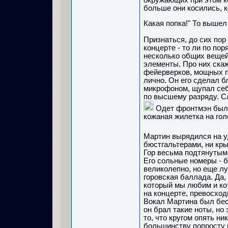
окружающих при этом к
больше они косились, к
Какая попка!" То вышел
Признаться, до сих пор
концерте - то ли по по
несколько общих вещей
элементы. Про них скаж
фейерверков, мощных п
лично. Он его сделал б
микрофоном, щупал себя
по высшему разряду. С
Одет фронтмэн был т
кожаная жилетка на гол
Мартин вырядился на 
бюстгальтерами, ни кр
Гор весьма подтянутым 
Его сольные номеры - 
великолепно, но еще лу
горовская баллада. Да,
который мы любим и ко
на концерте, превосход
Вокал Мартина был бесп
он брал такие ноты, но
то, что кругом опять ни
большинству попросту 