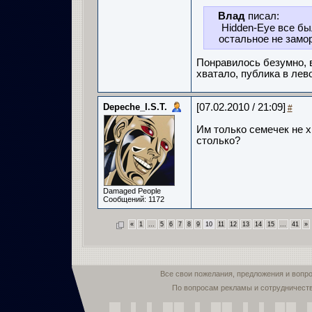
Влад
писал:
Hidden-Eye все бы
остальное не замор
Понравилось безумно, 
хватало, публика в лев
Depeche_I.S.T.
[07.02.2010 / 21:09]
#
Им только семечек не х
столько?
Damaged People
Сообщений: 1172
«
1
...
5
6
7
8
9
10
11
12
13
14
15
...
41
»
Все свои пожелания, предложения и вопр
По вопросам рекламы и сотрудничест