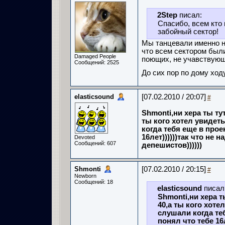
2Step
писал:
Спасибо, всем кто 
забойный сектор!
Мы танцевали именно на
что всем сектором были
Damaged People
поющих, не учавствующ
Сообщений: 2525
До сих пор по дому ход
elasticsound
[07.02.2010 / 20:07]
#
Shmonti,ни хера ты тут
ты кого хотел увидет
когда тебя еще в прое
16лет))))))так что не 
Devoted
Сообщений: 607
депешистов))))))
Shmonti
[07.02.2010 / 20:15]
#
Newborn
Сообщений: 18
elasticsound
писал
Shmonti,ни хера т
40,а ты кого хоте
слушали когда теб
понял что тебе 16л