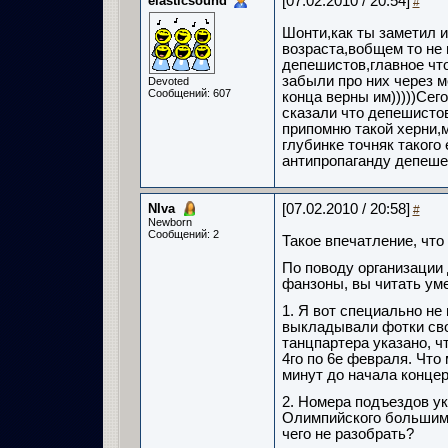
elasticsound
[07.02.2010 / 20:54]
#
Шонти,как ты заметил и
возраста,вобщем то не 
депешистов,главное что
забыли про них через м
Devoted
Сообщений: 607
конца верны им)))))Сег
сказали что депешистов
припомню такой херни,м
глубинке точняк такого
антипропаганду депешей)
NIva
[07.02.2010 / 20:58]
#
Newborn
Сообщений: 2
Такое впечатление, что
По поводу организации 
фанзоны, вы читать ум
1. Я вот специально не
выкладывали фотки сво
танцпартера указано, ч
4го по 6е февраля. Что
минут до начала конце
2. Номера подъездов ук
Олимпийского большими
чего не разобрать?