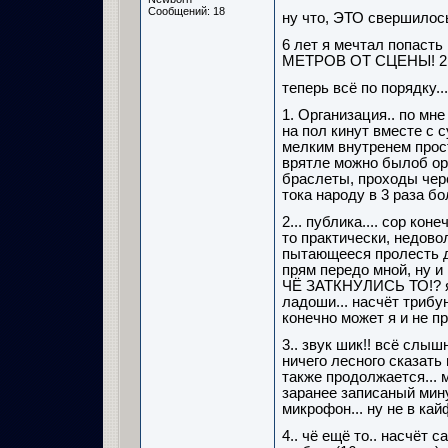
Сообщений: 18
ну что, ЭТО свершилось
6 лет я мечтал попаст
МЕТРОВ ОТ СЦЕНЫ! 2
теперь всё по порядку...
1. Организация.. по мне
на пол кинут вместе с с
мелким внутренем прос
врятле можно былоб орг
браслеты, проходы чере
тока народу в 3 раза бо
2... публика.... сор ко
то практически, недово
пытающееся пролесть д
прям передо мной, ну и
ЧЁ ЗАТКНУЛИСЬ ТО!? я 
ладоши... насчёт трибун
конечно может я и не пр
3.. звук шик!! всё слыш
ничего лесного сказать 
также продолжается... м
заранее записаный мину
микрофон... ну не в кайф
4.. чё ещё то.. насчёт 