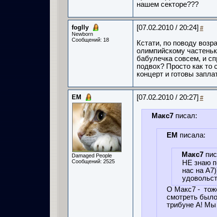
нашем секторе???
foglly
[07.02.2010 / 20:24]
#
Newborn
Сообщений: 18
Кстати, по поводу возра
олимпийскому частеньк
бабулечка совсем, и сп
подвох? Просто как то 
концерт и готовы запла
ЕМ
[07.02.2010 / 20:27]
#
Макс7
писал:
ЕМ
писала:
Макс7
пис
Damaged People
Сообщений: 2525
НЕ знаю п
нас на А7)
удовольств
О Макс7 - тож
смотреть было 
трибуне А! Мы