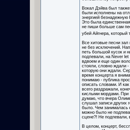
Вокал Дэйва был также
были исполнены на отли
энергией безнадежную Ho
Это была единственная п
не пиши больше сам пес
убей Айгнера, который
Все хитовые песни зал 
не без исключений. Нап
петь большой кусок и ни
подпевали, на Never le
вдвоем и еще один вол
стояли, словно ждали -
которую они ждали. Сер
время концерта я вним
понимаю - публика прос
описать словами. И ка
всего раздражали, коне
кислыми мордами. При э
думаю, что вчера Олим
слушал записи других г
было. Чем занималась 
можно было не подпеват
сцене?! Не подпевали, 
В целом, концерт, бесс