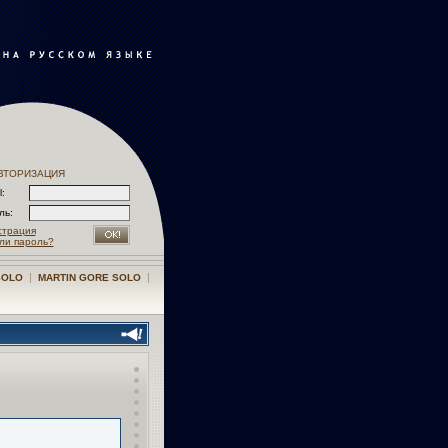
ВТОРИЗАЦИЯ
l:
оль:
страция
ли пароль?
|
|
SOLO
MARTIN GORE SOLO