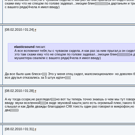
скажи ему что не спецом по голове задевал...эмоции блин)))))))))))а дартаньян и т
с вашего ряда(4чела я имел ввиду)
[08.02.2010 / 01:24]
#
elasticsound
писал:
А все вспомнил тебя,ты с чуваком сидела..я как раз за ним прыгал,а он сидел
это там скажи ему что не спецом по голове задевал...эмоции блин)))))))))))а 
мушкетера свалили с вашего ряда(4чела я имел ввиду)
Да все было шик блеск=)))) Это у меня отец сидел, малоэмоционален- но доволен 
все друзья отказались за 5 штук идти=(((((
[08.02.2010 / 01:28]
#
А ну тогда ссори,не разглядел))))но вот ты теперь точно знаешь о чем мы тут гово
ввиду звуки вселенной)))))в виде звуковой кашти,зато есть огромный плюс,такого 
слышал и как Дейв дважды благодарил СКК тоесть один раз говорил в микрофон,н
два)))))))
[08.02.2010 / 01:31]
#