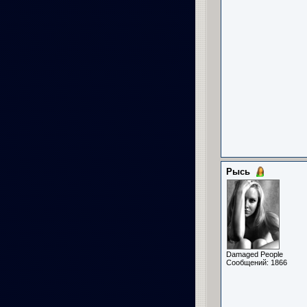
Рысь
Damaged People
Сообщений: 1866