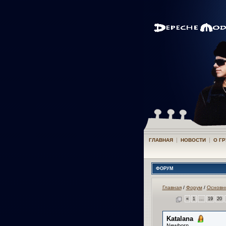
|
|
ГЛАВНАЯ
НОВОСТИ
О Г
ФОРУМ
Главная
/
Форум
/
Основн
«
1
...
19
20
Katalana
Newborn