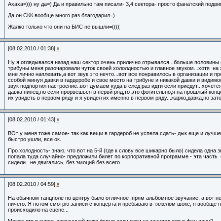
Ахаха=))) ну да=) Да и правильно там писали- 3,4 сектора- просто фанатский подв
Да он СКК вообще много раз благодарил=)
Жалко только что они на БИС не вышли=((((
[08.02.2010 / 01:38]
#
Ну я оглядывался назад наш сектор очень прилично отрывался...больше половины 
трибуны меня разочаровали чуток своей хололдностью и главное звуком...хотя на
мне лично наплевать,а вот звук это нечто...вот все понравилось в организации и 
ссобой минуя давки в гардеробе и свое место на трибуне и никакой давки и видимос
звук подпортил настроение..вот думаем куда в след раз идти если приедут...хочетс
давка пипец,но если прорвешься в первй ряд,то это фогительно,я на прошлый конц
их увидеть в первом ряду и я увидел их именно в первом ряду...жарко,давка,но зат
[08.02.2010 / 01:43]
#
ВОт у меня тоже самое- так как вещи в гардероб не успела сдать- дык еще и лучше
быстро ушли, все ок.
Про холодность- знаю, что вот на 5-й (где к слову все шикарно было) сидела одна 
попала туда случайно- предложили билет по корпоративной программе - эта часть 
сидели не двигались, без эмоций без всего.
[08.02.2010 / 04:59]
#
На обычном танцполе по центру было отличное ,прям альбомное звучание, а вот не
ничего. Я потом смотрю записи с концерта и пребываю в тяжелом шоке, я вообще не
происходило на сцене...