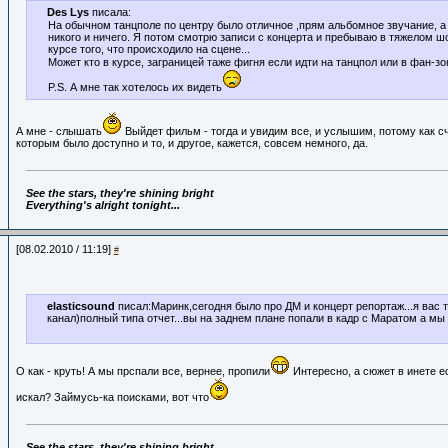
Des Lys
писала:
На обычном танцполе по центру было отличное ,прям альбомное звучание, а 
никого и ничего. Я потом смотрю записи с концерта и пребываю в тяжелом шо
курсе того, что происходило на сцене...
Может кто в курсе, заграницей таже фигня если идти на танцпол или в фан-зо
P.S. А мне так хотелось их видеть
А мне - слышать
Выйдет фильм - тогда и увидим все, и услышим, потому как с
которым было доступно и то, и другое, кажется, совсем немного, да.
See the stars, they're shining bright
Everything's alright tonight...
[08.02.2010 / 11:19]
#
elasticsound
писал:Маринк,сегодня было про ДМ и концерт репортаж...я вас 
канал)полный типа отчет...вы на заднем плане попали в кадр с Маратом а мы н
О как - круть! А мы прспали все, вернее, пропили
Интересно, а сюжет в инете е
искал? Займусь-ка поисками, вот что
See the stars, they're shining bright