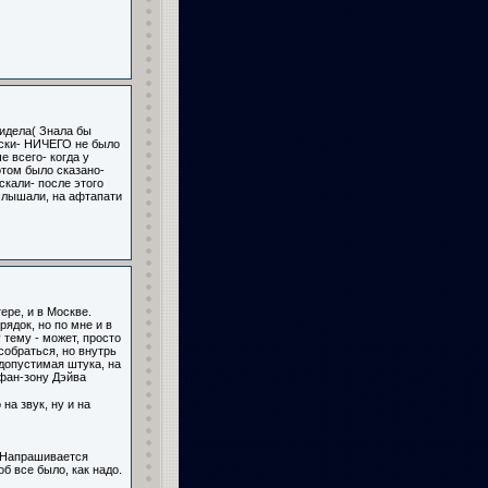
идела( Знала бы
ески- НИЧЕГО не было
е всего- когда у
отом было сказано-
скали- после этого
 слышали, на афтапати
ере, и в Москве.
ядок, но по мне и в
 тему - может, просто
собраться, но внутрь
едопустимая штука, на
 фан-зону Дэйва
на звук, ну и на
Напрашивается
б все было, как надо.