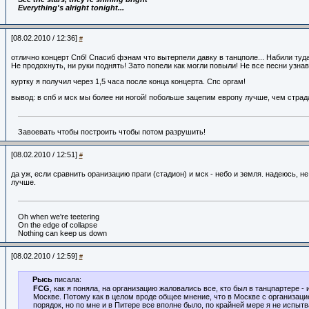
Everything's alright tonight...
[08.02.2010 / 12:36]
#
отлично концерт Спб! Спасиб фэнам что вытерпели давку в танцполе... Набили туда
Не продохнуть, ни руки поднять! Зато попели как могли повыли! Не все песни узнав
куртку я получил через 1,5 часа после конца концерта. Спс оргам!
вывод: в спб и мск мы более ни ногой! побольше зацепим европу лучше, чем страд
Завоевать чтобы построить чтобы потом разрушить!
[08.02.2010 / 12:51]
#
да уж, если сравнить оранизацию праги (стадион) и мск - небо и земля. надеюсь, не
лучше.
Oh when we're teetering
On the edge of collapse
Nothing can keep us down
[08.02.2010 / 12:59]
#
Рысь
писала:
FCG
, как я поняла, на организацию жаловались все, кто был в танцпартере - и
Москве. Потому как в целом вроде общее мнение, что в Москве с организаци
порядок, но по мне и в Питере все вполне было, по крайней мере я не испытв