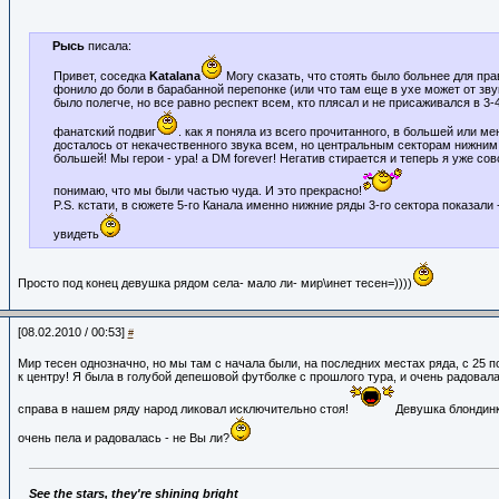
Рысь
писала:
Привет, соседка
Katalana
Могу сказать, что стоять было больнее для прав
фонило до боли в барабанной перепонке (или что там еще в ухе может от зву
было полегче, но все равно респект всем, кто плясал и не присаживался в 3-4
фанатский подвиг
. как я поняла из всего прочитанного, в большей или м
досталось от некачественного звука всем, но центральным секторам нижним 
большей! Мы герои - ура! а DM forever! Негатив стирается и теперь я уже со
понимаю, что мы были частью чуда. И это прекрасно!
P.S. кстати, в сюжете 5-го Канала именно нижние ряды 3-го сектора показали
увидеть
Просто под конец девушка рядом села- мало ли- мир\инет тесен=))))
[08.02.2010 / 00:53]
#
Мир тесен однозначно, но мы там с начала были, на последних местах ряда, с 25 по
к центру! Я была в голубой депешовой футболке с прошлого тура, и очень радовала
справа в нашем ряду народ ликовал исключительно стоя!
Девушка блондинк
очень пела и радовалась - не Вы ли?
See the stars, they're shining bright