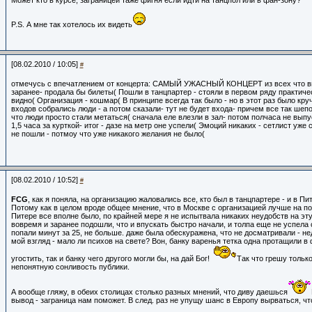
Может кто в курсе, заграницей таже фигня если идти на танцпол или в фан-зону?
P.S. А мне так хотелось их видеть
[08.02.2010 / 10:05]
#
отмечусь с впечатлением от концерта: САМЫЙ УЖАСНЫЙ КОНЦЕРТ из всех что в
заранее- продала бы билеты( Пошли в танцпартер - стояли в первом ряду практич
видно( Организация - кошмар( В принципе всегда так было - но в этот раз было круч
входов собрались люди - а потом сказали- тут не будет входа- причем все так шеп
что люди просто стали метаться( сначала еле влезли в зал- потом полчаса не выпу
1,5 часа за курткой- итог - дазе на метр оне успели( Эмоций никаких - сетлист уже
не пошли - потмоу что уже никакого желания не было(
[08.02.2010 / 10:52]
#
FCG
, как я поняла, на организацию жаловались все, кто был в танцпартере - и в Пит
Потому как в целом вроде общее мнение, что в Москве с организацией лучше на пор
Питере все вполне было, по крайней мере я не испытвала никаких неудобств на эту
вовремя и заранее подошли, что и впускать быстро начали, и толпа еще не успела 
попали минут за 25, не больше. даже была обескуражена, что не досматривали - н
мой взгляд - мало ли психов на свете? Вон, банку варенья тетка одна протащили в
угостить, так и банку чего другого могли бы, на дай Бог!
Так что грешу только 
непонятную сонливость публики.
А вообще гляжу, в обеих столицах столько разных мнений, что диву даешься
вывод - заграница нам поможет. В след. раз не упущу шанс в Европу вырваться, что