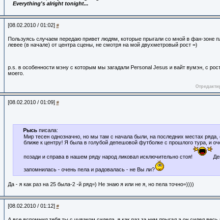
Everything's alright tonight...
[08.02.2010 / 01:02]
#
Пользуясь случаем передаю привет людям, которые прыгали со мной в фан-зоне п
левее (в начале) от центра сцены, не смотря на мой двухметровый рост =)
p.s. в особенности мэну с которым мы загадали Personal Jesus и вайт вумэн, с ро
моего.
Отредактир
[08.02.2010 / 01:09]
#
Рысь
писала:
Мир тесен однозначно, но мы там с начала были, на последних местах ряда, с 
ближе к центру! Я была в голубой депешовой футболке с прошлого тура, и оч
позади и справа в нашем ряду народ ликовал исключительно стоя!
Де
запомнилась - очень пела и радовалась - не Вы ли?
Да - я как раз на 25 была-2 -й ряд=) Не знаю я или не я, но пела точно=))))
[08.02.2010 / 01:12]
#
А все вспомнил тебя,ты с чуваком сидела..я как раз за ним прыгал,а он сидел весь 