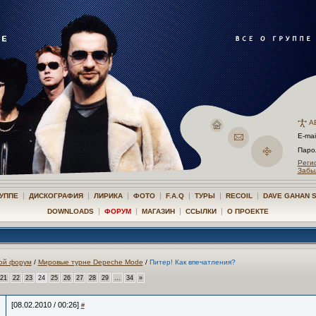
А
E-mai
Пар
Реги
Забы
|
|
|
|
|
|
|
РУППЕ
ДИСКОГРАФИЯ
ЛИРИКА
ФОТО
F.A.Q
ТУРЫ
RECOIL
DAVE GAHAN 
|
|
|
|
DOWNLOADS
ФОРУМ
МАГАЗИН
ССЫЛКИ
О ПРОЕКТЕ
ой форум
/
Мировые турне Depeche Mode
/
Питер! Как впечатления?
21
22
23
24
25
26
27
28
29
...
34
»
[08.02.2010 / 00:26]
#