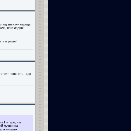
 под завязку народа!
али, но и ладно!
ать в раше!
 стоит пояснять - где
 в Питере, и в
ей лучше на
ала никаких