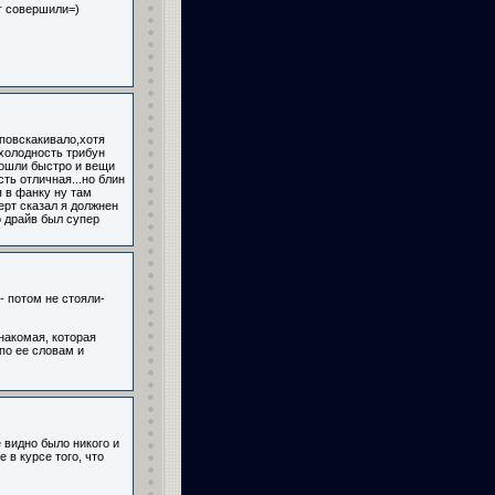
иг совершили=)
повскакивало,хотя
 холодность трибун
прошли быстро и вещи
ть отличная...но блин
я в фанку ну там
ерт сказал я должнен
о драйв был супер
- потом не стояли-
знакомая, которая
по ее словам и
 видно было никого и
 в курсе того, что