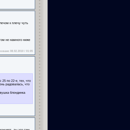
лечом к плечу чуть
стом не намного ниже
овано 08.02.2010 / 01:05
25 по 22-е, тех, что
ень радовалась, что
вушка блондинка
концерт...ты это там