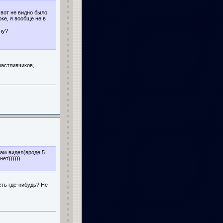
вот не видно было
ке, я вообще не в
ну?
частливчиков,
там видел(вроде 5
ет))))))
сть где-нибудь? Не