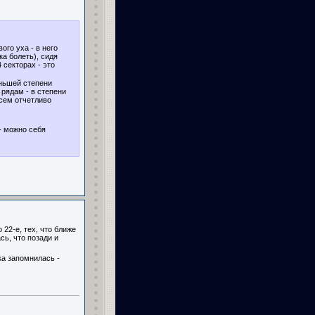
ого уха - в него
ка болеть), сидя
 секторах - это
еньшей степени
рядам - в степени
всем отчетливо
 - можно себя
 22-е, тех, что ближе
сь, что позади и
а запомнилась -