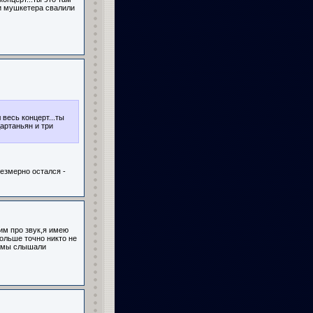
ри мушкетера свалили
 весь концерт...ты
дартаньян и три
безмерно остался -
рим про звук,я имею
больше точно никто не
о мы слышали