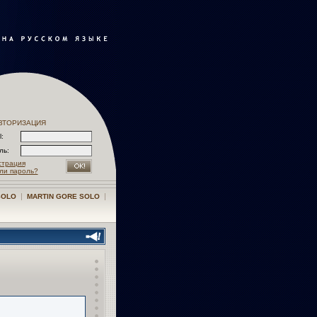
ВТОРИЗАЦИЯ
l:
оль:
страция
ли пароль?
|
|
SOLO
MARTIN GORE SOLO