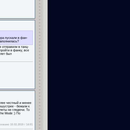
ера пускали в фан-
 заполнилась?
 отправили в танц-
пройти в фанку, все
илет был
олее честный и менее
ошустрее - бежали к
леты не глядючи. То
he Mode :) По
овано 10.02.2010 / 14:01