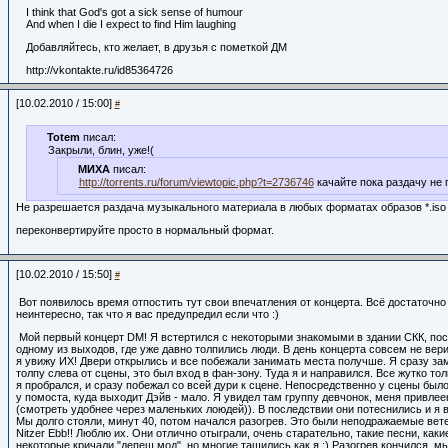
I think that God's got a sick sense of humour
And when I die I expect to find Him laughing
Добавляйтесь, кто желает, в друзья с пометкой ДМ
http://vkontakte.ru/id85364726
[10.02.2010 / 15:00]
#
Totem
писал:
Закрыли, блин, уже!(
МИХА
писал:
http://torrents.ru/forum/viewtopic.php?t=2736746
качайте пока раздачу не 
Не разрешается раздача музыкального материала в любых форматах образов *.iso (
переконвертируйте просто в нормальный формат.
[10.02.2010 / 15:50]
#
Вот появилось время отпостить тут свои впечатления от концерта. Всё достаточно
неинтересно, так что я вас предупредил если что :)
Мой первый концерт DM! Я встертился с некоторыми знакомыми в здании СКК, пос
одному из выходов, где уже давно толпились люди. В день концерта совсем не вери
я увижу ИХ! Двери открылись и все побежали занимать места получше. Я сразу з
толпу слева от сцены, это был вход в фан-зону. Туда я и направился. Все жутко то
я пробрался, и сразу побежал со всей дури к сцене. Непосредственно у сцены было
у помоста, куда выходит Дэйв - мало. Я увидел там группу девчонок, меня привлее
(смотреть удобнее через маленьких лоюдей)). В последствии они потеснились и я вс
Мы долго стояли, минут 40, потом начался разогрев. Это были неподражаемые ве
Nitzer Ebb!! Люблю их. Они отлично отыграли, очень старательно, такие песни, каки
некоторые кричали "депеш мод", но многие тащились как я :) Разогрев кончился, 