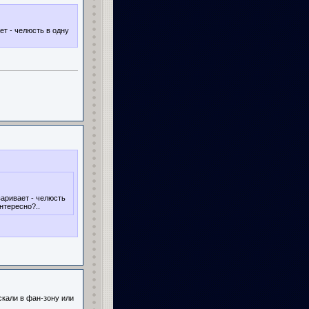
ет - челюсть в одну
варивает - челюсть
нтересно?..
скали в фан-зону или