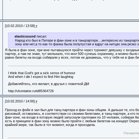
[10.02.2010 / 13:58]
#
elasticsound
писал:
Народ кто был в Питере в фан-зоне и в танцпартере....интересно из танцпарт
зону или нет,а то как-то фанка была полупустая и вдруг на нитцах она резко
Я была в фан-зоне, при мне пытавшуюся пройти через турникет девушку с входным
партер, а там не знаю, тут мелькало, что мол 500 сунешь охраннику, и можно было 
равно билеты на входе собирали у всех, потом не докажешь, что у тебя не в фан б
I think that God's got a sick sense of humour
And when I die I expect to find Him laughing
Добавляйтесь, кто желает, в друзья с пометкой ДМ
http://vkontakte.ru/id85364726
[10.02.2010 / 14:00]
#
Проход из фойе в зал был для танц-партера и фан-зоны общим. А дальше те, кто б
рисковый, оставались, в соответствии со своими билетами, в танц-партере, а кто п
фан-зоне, на входе в которую людей запускали группами по 10 человек, собирая би
есть в принципе в фан-зону можно было пройти с любым билетом на концерт Depec
крайней мере, так было в тот момент, когда я проходила.
Отредактир