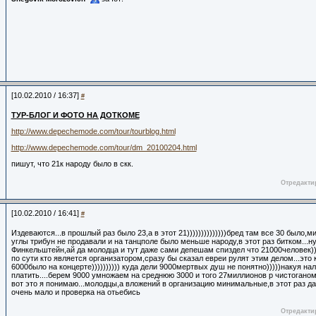
[10.02.2010 / 16:37]
#
ТУР-БЛОГ И ФОТО НА ДОТКОМЕ
http://www.depechemode.com/tour/tourblog.html
http://www.depechemode.com/tour/dm_20100204.html
пишут, что 21к народу было в скк.
Отредактир
[10.02.2010 / 16:41]
#
Издеваются...в прошлый раз было 23,а в этот 21))))))))))))))бред там все 30 было,ми
углы трибун не продавали и на танцполе было меньше народу,в этот раз битком...н
Финкельштейн,ай да молодца и тут даже сами депешам спиздел что 21000человек)))
по сути кто является организатором,сразу бы сказал евреи рулят этим делом...это 
6000было на концерте)))))))))) куда дели 9000мертвых душ не понятно)))))накуя нал
платить....берем 9000 умножаем на среднюю 3000 и того 27миллионов р чистоганом)
вот это я понимаю...молодцы,а вложений в организацию минимальные,в этот раз д
очень мало и проверка на отьебись
Отредактир