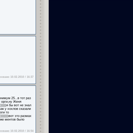
овано 10.02.2010 / 16:37
нимум 25...в тот раз
у орги,ну Женя
))))я бы вот не знал
как у хохлов сказали
оги то
))))))вот это размах
аже ментов было
овано 10.02.2010 / 16:54