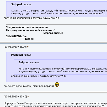
Stripped
писала:
кстати, у него с возрастом паходу чёт личико перекосило... когда разговарива
сторону уходит... как с такой челюстью можно петь, не мешает интересно?..
срочно на консилиум к доктору Хаусу его! :D
"Не
утешай
,
оставь
мою
печаль
Нетронутой
,
великой
и
безгласной.."
Мережковский
"Вы отстали"....
Дафан
[10.02.2010 / 11:26]
#
Franssen
писал:
Stripped
писала:
кстати, у него с возрастом паходу чёт личико перекосило... когда разго
в одну сторону уходит... как с такой челюстью можно петь, не мешает и
срочно на консилиум к доктору Хаусу его! :D
дайте его депешистам, вмиг всё вправят
[10.02.2010 / 13:40]
#
Народ кто был в Питере в фан-зоне и в танцпартере....интересно из танцпартера пу
нет,а то как-то фанка была полупустая и вдруг на нитцах она резко заполнилась?