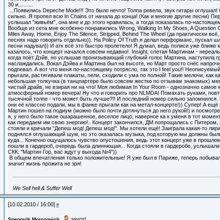
30 и..........
...Появились Depeche Mode!!! Это было нечто! Толпа ревела, звук гитары оглушал!
сильно. Я пропел всю In Chains от начала до конца! (Как и многие другие песни) Пер
услышал "живьём", она мне и до этого нравилась, а тогда показалась по-настояще
Вообще из сета мне особенно понравились Wrong, Walking In My Shoes, A Question Of
Miles Away, Home, Enjoy The Silence, Stripped, Behind The Wheel (да практически всё
песнях надо говорить отдельно)). На Policy Of Truth я делал перформанс, пускал ша
песни надувал)) И атк всё это быстро пролетело! Я думал, ведь полиси уже ближе к
казалось, что концерт начался совсем недавно!. Insight, спетая Мартинам - нереаль
когда поёт Дэйв, но услышав пронизывающий глубокий голос Мартина, наступила г
наслаждались. Вокал Дэйва и Мартина был на высоте, но Март просто снёс напрочь
подпевал. А вот что меня по-настоящему потрясло, так это I feel you!! Неописуемы
прыгали, растягивали плакаты, пели, сходили с ума по полной! Такие мелочи, как к
небольшая толкучка (в танцпартере было совсем жестко по отзывам знакомых) мен
чистый драйв, не взирая ни на что! Моя любимая In Your Room - однозначно самое 
атмосферный номер вечера! Ну что и говорить про NLMDA! Помахать руками, повто
тысячной толпе - что может быть лучше?!! И последний номер сильно запомнился. P
они её классно подали, мы в фанке прыгали как на метал-концерте!)) Супер! А ещё 
Мартин пошел на подиум (можно было почти дотянуться до него рукой!) и посмотрел
я, у него было такое ошарашенное, веселое лицо, наверное ка к уменя в тот момен
как передаем им свою энергию!.. Концерт закончился, ДМ попрощались с Питером, 
стояли и кричали "Депеш мод! Депеш мод!". Мы хотели ещё! Заиграла какая-то лир
поднялся оглушающий шум, но это оказалась музыка, под которую мы должны были
куда... Конечно ощущалось чувство опустошения, ведь этот концерт уже в прошлом
пошли в гардероб, очередь была длиннющая... Когда стояли в гардеробе, услышал
СКК: "Мартин Гор, вас ждут у выхода №4"))
В общем впечатления только положительные! Я уже был в Париже, теперь побывал
значит жизнь прожита не зря!
We Sell hell & Suffer Well
[10.02.2010 / 16:00]
#
зачот!
Snegovik Morozovich