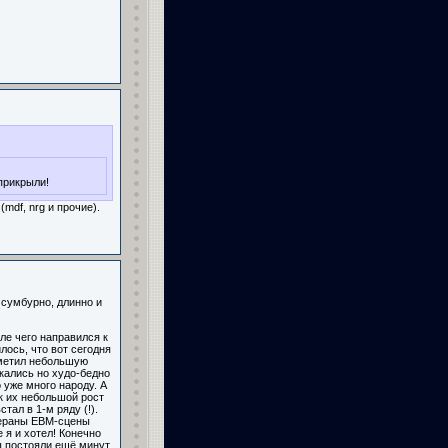
прикрыли!
mdf, nrg и прочие).
 сумбурно, длинно и
ле чего направился к
лось, что вот сегодня
аметил небольшую
лкались но худо-бедно
 уже много народу. А
к их небольшой рост
тал в 1-м ряду (!).
тераны EBM-сцены
е я и хотел! Конечно
мы постояли ещё минут