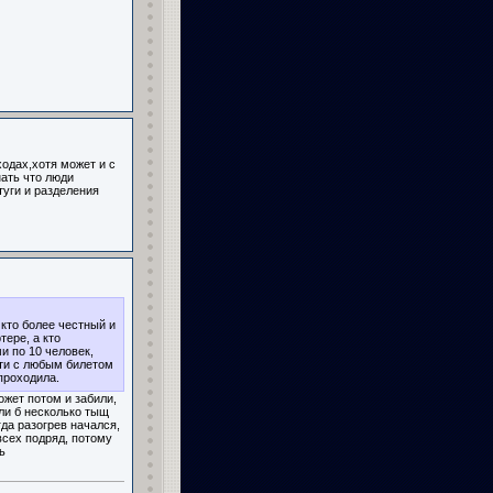
ходах,хотя может и с
нать что люди
туги и разделения
 кто более честный и
тере, а кто
и по 10 человек,
йти с любым билетом
 проходила.
ожет потом и забили,
сли б несколько тыщ
гда разогрев начался,
всех подряд, потому
ь