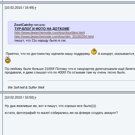
[10.02.2010 / 16:49]
#
ZootCatchy
писала:
ТУР-БЛОГ И ФОТО НА ДОТКОМЕ
http://www.depechemode.com/tour/tourblog.html
http://www.depechemode.com/tour/dm_20100204.html
пишут, что 21к народу было в скк.
Приятно, что по достоинству оценили нашу поддержку
А концерт, оказывается
По-любому было больше 21000! Потому что в танцпартер допечатывали ещё билет
продавали, я даже слышал что по 4000! По отзывам там ну очень тесно было.
We Sell hell & Suffer Well
[10.02.2010 / 16:50]
#
Ну дык вежливые же, вот и пишут, что хорошо все было))))
кстати, фотографий-то мало! собирались же на фликре создать аккаунт?