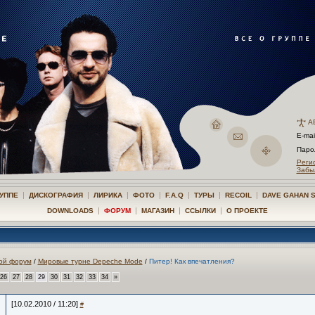
А
E-mai
Пар
Реги
Забы
|
|
|
|
|
|
|
РУППЕ
ДИСКОГРАФИЯ
ЛИРИКА
ФОТО
F.A.Q
ТУРЫ
RECOIL
DAVE GAHAN 
|
|
|
|
DOWNLOADS
ФОРУМ
МАГАЗИН
ССЫЛКИ
О ПРОЕКТЕ
ой форум
/
Мировые турне Depeche Mode
/
Питер! Как впечатления?
26
27
28
29
30
31
32
33
34
»
[10.02.2010 / 11:20]
#