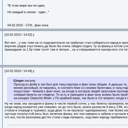
"В этом мире мы не одни,
Но каждый в своем - один..."
04.02.2010 - СПб., фан-зона
[10.02.2010 / 14:02]
#
Вот-вот....у нас тоже ка-то подозрительно на трибунах стал собираться народ в про
верхних рядов спустились,да было бы очень обидно отдать 7р за фанку,а потом уз
пришедшие за 1.5р тоже тусят там в легкую....ну и спрашивается нахера все эти по
[10.02.2010 / 14:44]
#
Ginger
писала:
Проход из фойе в зал был для танц-партера и фан-зоны общим. А дальше те,
менее рисковый, оставались, в соответствии со своими билетами, в танц-пар
пошустрее - бежали к фан-зоне, на входе в которую людей запускали группам
собирая билеты не глядючи. То есть в принципе в фан-зону можно было про
на концерт Depeche Mode :) По крайней мере, так было в тот момент, когда я
Ну не знаю, мы заходили в фанку в числе первой сотни, у нас билеты проверяли, м
когда народ конкретно уже повалил, не до того было, иначе разнесли б весь СКК, е
стояли в очереди в турникет, куда двое-то не пролезут одновременно, тем более ко
зал еще полупустой весь был, включая фанку, вот они наверно и забили и пускали 
что ага, после разогрева дестко стали сзади напирать, ощутимо народу прибавилос