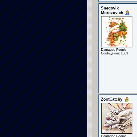
Snegovik
Morozovich
Damaged People
Сообщений: 1869
ZootCatchy
Damaged People