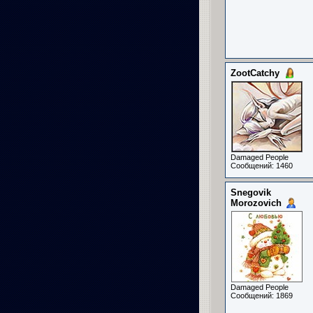
ZootCatchy
Damaged People
Сообщений: 1460
Snegovik
Morozovich
Damaged People
Сообщений: 1869