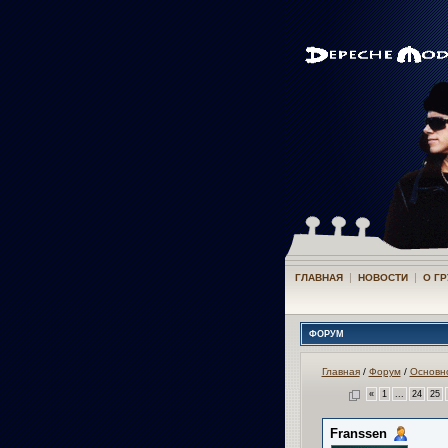
|
|
ГЛАВНАЯ
НОВОСТИ
О Г
ФОРУМ
Главная
/
Форум
/
Основн
«
1
...
24
25
Franssen