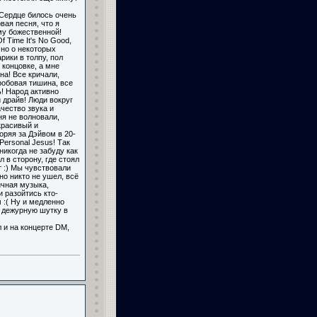
 Сердце билось очень
вая песня, что я
му божественной!
 Time It's No Good,
, но о некоторых
рики в толпу, пол
 концовке, а мне
на! Все кричали,
робовая тишина, все
! Народ активно
й драйв! Люди вокруг
ачество звука и
я не волновали,
красивый и
ряя за Дэйвом в 20-
ersonal Jesus! Так
никогда не забуду как
 в сторону, где стоял
т :) Мы чувствовали
но никто не ушел, всё
ичная музыка,
 разойтись кто-
 :( Ну и медленно
и дежурную шутку в
 и на концерте DM,