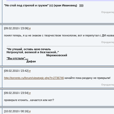
"Не стой под стрелой и грузом" (с) (кран Ивановец) ))))
Отредактир
[09.02.2010 / 23:06]
#
понял теперь, я ш не знаком с творчеством технологии, вот и перепутал с ДМ назва
Отредактир
"Не
утешай
,
оставь
мою
печаль
Нетронутой
,
великой
и
безгласной.."
Мережковский
"Вы отстали"....
Дафан
[09.02.2010 / 23:42]
#
http://torrents.ru/forum/viewtopic.php?t=2736746
качайте пока раздачу не прикрыли!
Отредактир
[09.02.2010 / 23:54]
#
проверьте ктонить...качается или нет?
[10.02.2010 / 00:16]
#