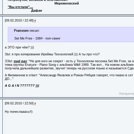
Мережковский
"Вы отстали"....
Дафан
[09.02.2010 / 22:48]
#
Franssen
писал:
Set Me Free - 1984 - поп-cвинг
а ЭТО при чём? )))
ЗЫ: я про копирование Ирейжы Технологией ))) А ты про что?
ЗЗЫ:
ещё раз
: "Не для кого не секрет - есть у Технологии песенка Set Me Free, за 
тема группы Erasure - Piano Song с альбома Wild! 1989. Так вот... На новом альбом
получила дальнейшее развитие, звучит теперь на русском языке и называется Сдел
А Филимонов в ответ: "Александр Яковлев и Роман Рябцев говорят, что пиано в се
ДО..."
A G A I N ??????? )))
Отредактир
[09.02.2010 / 22:50]
#
Ну понеслааась!!)