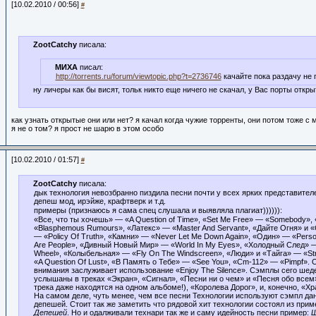
[10.02.2010 / 00:56]
#
ZootCatchy
писала:
МИХА
писал:
http://torrents.ru/forum/viewtopic.php?t=2736746
качайте пока раздачу не 
ну личеры как бы висят, тольк никто еще ничего не скачал, у Вас порты откр
как узнать открытые они или нет? я качал когда чужие торренты, они потом тоже с
я не о том? я прост не шарю в этом особо
[10.02.2010 / 01:57]
#
ZootCatchy
писала:
дык технология невозбранно пиздила песни почти у всех ярких представител
депеш мод, ирэйже, крафтверк и т.д.
примеры (признаюсь я сама спец слушала и выявляла плагиат)))))):
«Все, что ты хочешь» — «A Question of Time», «Set Me Free» — «Somebody»
«Blasphemous Rumours», «Латекс» — «Master And Servant», «Дайте Огня» и
— «Policy Of Truth», «Камни» — «Never Let Me Down Again», «Один» — «Perso
Are People», «Дивный Новый Мир» — «World In My Eyes», «Холодный След» —
Wheel», «Колыбельная» — «
Fly On The
Windscreen», «Люди» и «Тайга» — «St
«A Question Of Lust», «В Память о Тебе» — «See You», «Cm-112» — «Pimpf». 
внимания заслуживает использование «Enjoy The Silence». Сэмплы сего шед
услышаны в треках «Экран», «Сигнал», «Песни ни о чем» и «Песня обо всем»
трека даже находятся на одном альбоме!), «Королева Дорог», и, конечно, «Х
На самом деле, чуть менее, чем все песни Технологии используют сэмпл да
депешей. Стоит так же заметить что рядовой хит технологии состоял из прим
Депешей
. Но и одалживали технари так же и саму идейность песни пример:
Ш