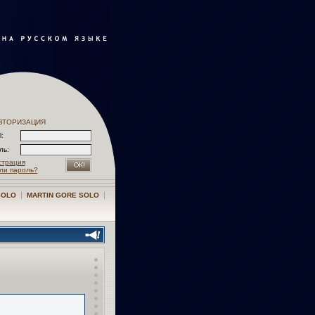
ВТОРИЗАЦИЯ
l:
оль:
страция
ли пароль?
|
|
SOLO
MARTIN GORE SOLO