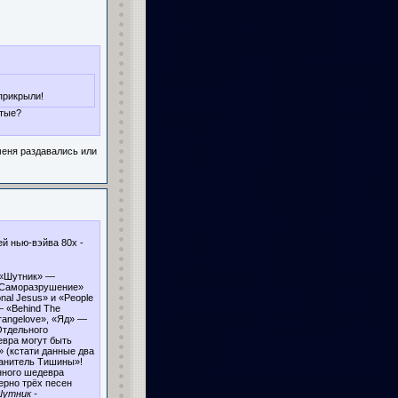
прикрыли!
ытые?
 меня раздавались или
ей нью-вэйва 80х -
, «Шутник» —
 «Саморазрушение»
nal Jesus» и «People
 «Behind The
rangelove», «Яд» —
Отдельного
евра могут быть
 (кстати данные два
ранитель Тишины»!
нного шедевра
ерно трёх песен
утник -