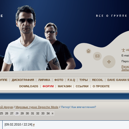
А
E-mai
Пар
Реги
Забы
|
|
|
|
|
|
|
РУППЕ
ДИСКОГРАФИЯ
ЛИРИКА
ФОТО
F.A.Q
ТУРЫ
RECOIL
DAVE GAHAN 
|
|
|
|
DOWNLOADS
ФОРУМ
МАГАЗИН
ССЫЛКИ
О ПРОЕКТЕ
ой форум
/
Мировые турне Depeche Mode
/
Питер! Как впечатления?
25
26
27
28
29
30
31
32
33
34
»
[09.02.2010 / 22:24]
#