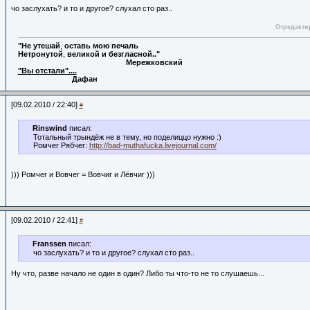
чо заслухать? и то и другое? слухал сто раз..
Отредактир
"Не
утешай
,
оставь
мою
печаль
Нетронутой
,
великой
и
безгласной.."
Мережковский
"Вы отстали"....
Дафан
[09.02.2010 / 22:40]
#
Rinswind
писал:
Тотальный трындёж не в тему, но поделиццо нужно :)
Ромчег Рябчег:
http://bad-muthafucka.livejournal.com/
))) Ромчег и Вовчег = Вовчиг и Лёвчиг )))
[09.02.2010 / 22:41]
#
Franssen
писал:
чо заслухать? и то и другое? слухал сто раз..
Ну что, разве начало не один в один? Либо ты что-то не то слушаешь...