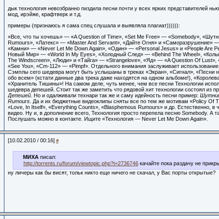
дык технология невозбранно пиздила песни почти у всех ярких представителей нью
мод, ирэйже, крафтверк и т.д.
примеры (признаюсь я сама спец слушала и выявляла плагиат)))))):
«Все, что ты хочешь» — «A Question of Time», «Set Me Free» — «Somebody», «Шут
Rumours», «Латекс» — «Master And Servant», «Дайте Огня» и «Саморазрушение» — «
«Камни» — «Never Let Me Down Again», «Один» — «Personal Jesus» и «People Are P
Новый Мир» — «World In My Eyes», «Холодный След» — «Behind The Wheel», «Кол
The Windscreen», «Люди» и «Тайга» — «Strangelove», «Яд» — «A Question Of Lust»,
«See You», «Cm-112» — «Pimpf». Отдельного внимания заслуживает использование «
Сэмплы сего шедевра могут быть услышаны в треках «Экран», «Сигнал», «Песни н
обо всем» (кстати данные два трека даже находятся на одном альбоме!), «Королева 
«Хранитель Тишины»! На самом деле, чуть менее, чем все песни Технологии испо
шедевра депешей. Стоит так же заметить что рядовой хит технологии состоял из п
Депешей
. Но и одалживали технари так же и саму идейность песни пример:
Шутник
Rumours
. Да и их бюджетные видеоклипы сняты все по тем же мотивам «Policy Of Tr
«Love, In Itself», «Everything Counts», «Blasphemous Rumours» и др. Естественно, в 
видео. Ну и, в дополнение всего, Технология просто перепела песню Somebody. А 
Послушать можно в контакте. Ищите «Технология — Never Let Me Down Again».
[10.02.2010 / 00:16]
#
МИХА
писал:
http://torrents.ru/forum/viewtopic.php?t=2736746
качайте пока раздачу не прикр
ну личеры как бы висят, тольк никто еще ничего не скачал, у Вас порты открытые?