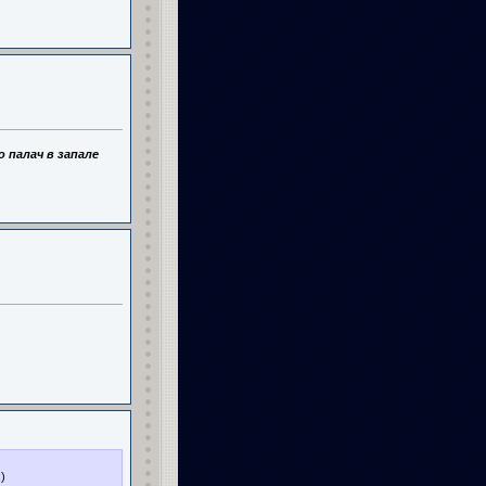
 палач в запале
)