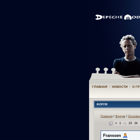
|
|
ГЛАВНАЯ
НОВОСТИ
О Г
ФОРУМ
Главная
/
Форум
/
Основн
«
1
...
23
24
Franssen