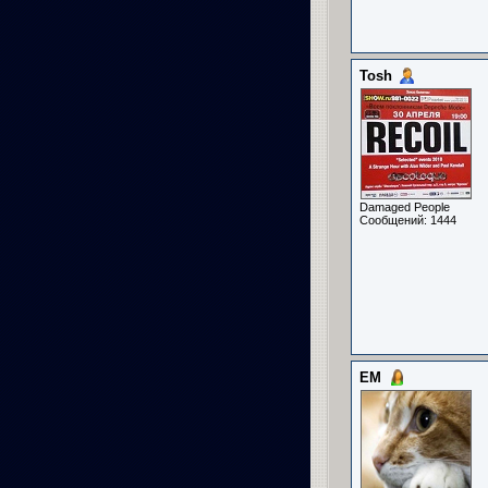
Tosh
Damaged People
Сообщений: 1444
ЕМ