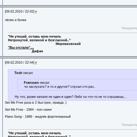
[09.02.2010 / 22:42]
#
лёлек и болeк
Отредактир
"Не
утешай
,
оставь
мою
печаль
Нетронутой
,
великой
и
безгласной.."
Мережковский
"Вы отстали"....
Дафан
[09.02.2010 / 22:44]
#
Tosh
писал:
Franssen
писал:
чо заслухать? и то и другое? слухал сто раз..
Ну что, разве начало не один в один? Либо ты что-то не то слушаешь...
Set Me Free раза в 2 быстрее, правда :)
Set Me Free - 1984 - поп-cвинг
Piano Song - 1989 - медляк фортепианный
Отредактир
"Не
утешай
,
оставь
мою
печаль
Нетронутой
,
великой
и
безгласной.."