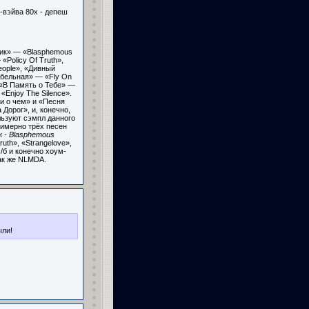
-вэйва 80х - депеш
ник» — «Blasphemous
Policy Of Truth»,
eople», «Дивный
ыбельная» — «Fly On
 «В Память о Тебе» —
Enjoy The Silence».
и о чем» и «Песня
Дорог», и, конечно,
льзуют сэмпл данного
римерно трёх песен
 - Blasphemous
uth», «Strangelove»,
ч/б и конечно хоум-
так же NLMDA.
ыли!