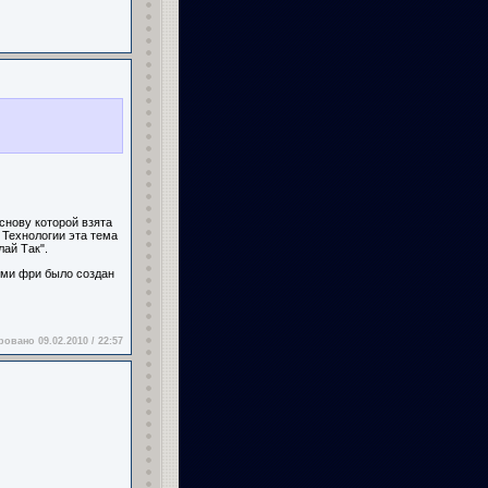
основу которой взята
е Технологии эта тема
ай Так".
т ми фри было создан
овано 09.02.2010 / 22:57