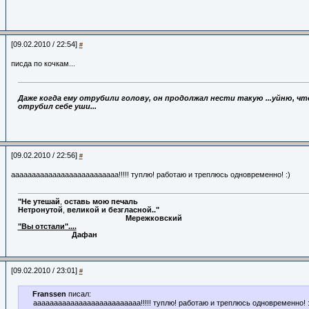
[09.02.2010 / 22:54]
#
писда по кочкам...
Даже когда ему отрубили голову,
он продолжал нести такую ...уйню, что
отрубил себе уши...
[09.02.2010 / 22:56]
#
аааааааааааааааааааааааааа!!!!! туплю! работаю и треплюсь одновременно! :)
"Не
утешай
,
оставь
мою
печаль
Нетронутой
,
великой
и
безгласной.."
Мережковский
"Вы отстали"....
Дафан
[09.02.2010 / 23:01]
#
Franssen
писал:
аааааааааааааааааааааааааа!!!!! туплю! работаю и треплюсь одновременно! :