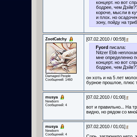
концерт. но вот сп
бодрее, чем Дэйв?
короче, мысли в ку
и плох. но осадоче
зону, пойду на три
ZootCatchy
[07.02.2010 / 00:59]
#
Fyord
писала:
Nitzer Ebb неплоха
мне определенно по
концерт. но вот сп
бодрее, чем Дэйв?
Damaged People
он хоть и на 5 лет моло
Сообщений: 1460
бурное прошлое, плюс 
musya
[07.02.2010 / 01:00]
#
Newborn
Сообщений: 4
вот и правильно... На 
видно, но рядом со мно
musya
[07.02.2010 / 01:01]
#
Newborn
Сообщений: 4
Сорь. заглючило чето. 