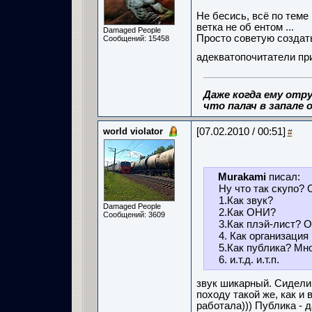
Не бесись, всё по теме 
ветка не об ентом ...
Damaged People
Просто советую создать
Сообщений: 15458
адекватопочитатели при
Даже когда ему отру
что палач в запале о
world violator
[07.02.2010 / 00:51]
#
Murakami
писал:
Ну что так скупо? 
1.Как звук?
Damaged People
2.Как ОНИ?
Сообщений: 3609
3.Как плэй-лист? 
4. Как организация
5.Как публика? Мно
6. и.т.д. и.т.п.
звук шикарный. Сидели 
походу такой же, как и
работала))) Публика - 