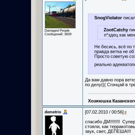
SnogViolator
писал
ZootCatchy
пи
Damaged People
Сообщений: 3609
п*здец как меня
Не бесись, всё по т
правда ветка не об 
Просто советую соз
реально адекватопо
Да вам давно пора ветк
по делу((( Сгонцай в тре
Хозяюшка Казанско
demetrio
[07.02.2010 / 00:56]
#
спасибо ДМ!!!!!!!! Супе
стояли, как терракотовы
звук, свет, ДЕПЕША!!!