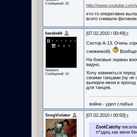
Сообщений: 20
http://www.youtube.com/
кто-то оперативно выла
всего снимали фотиком.
barabekk
[07.02.2010 / 00:49]
#
Сектор А-13. Очень хор
снежинкой).
Вообще 
На боковые экраны воо
видно.
Newborn
Хочу извиниться перед
Сообщений: 16
своими танцами (ну не с
выперли меня в проход
для танцев.
война - удел слабых
SnogViolator
[07.02.2010 / 00:50]
#
ZootCatchy
писала
п*здец как меня беси