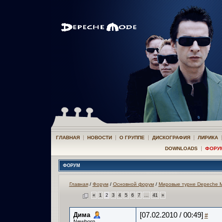
|
|
|
|
ГЛАВНАЯ
НОВОСТИ
О ГРУППЕ
ДИСКОГРАФИЯ
ЛИРИКА
|
DOWNLOADS
ФОРУ
ФОРУМ
Главная
/
Форум
/
Основной форум
/
Мировые турне Depeche 
«
1
2
3
4
5
6
7
...
41
»
Дима
[07.02.2010 / 00:49]
#
Newborn