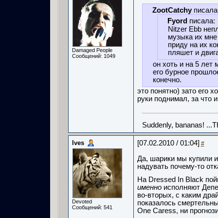
ZootCatchy
писала
Fyord
писала:
Nitzer Ebb неп
музыка их мне
приду на их ко
Damaged People
пляшет и двиг
Сообщений: 1049
он хоть и на 5 лет
его бурное прошло
конечно.
это понятно) зато его х
руки поднимал, за что и
Suddenly, bananas! ...
Ives
[07.02.2010 / 01:04]
#
Да, шарики мы купили и 
надувать почему-то отка
На Dressed In Black по
именно
исполняют Депеш
во-вторых, с каким дра
Devoted
показалось смертельны
Сообщений: 541
One Caress, ни прогнози