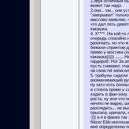
1.звук отличный б
может так надо.
2.они... хм... они 
"заигрывал" тольк
массово заявляю, ч
что дал пять девят
какашка.
4. Х****. На кой-т
очередь спокойно 
разогнать, но это 
бежали спринтом до
прямо у мостика (н
какашка))))) ......
гардероб. Но! За а
пусть снимают, гла
на свою hd записал
5. трибуны сидели 
размахивающий рук
ну зато хоть полны
я стояла прямо у ca
ходить в фан-зону.
роста. ну или что н
ничего не видно, ше
разглядеть... не в
прыгала, кричала, 
:))) и я в фанке та
Nitzer Ebb неплоха
мне определенно по