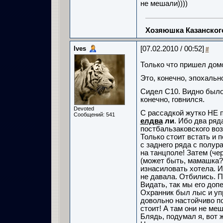
не мешали))))
Хозяюшка Казанско
Ives
[07.02.2010 / 00:52]
#
Только что пришел дом
Это, конечно, эпохальн
Сидел С10. Видно было
конечно, говнился.
Devoted
С рассадкой жутко НЕ 
Сообщений: 541
елдва
ли
. Ибо два ря
постбальзаковского воз
Только стоит встать и 
с заднего ряда с полур
на танцполе! Затем (че
(может быть, мамашка?)
изнасиловать хотела. И
не давала. Отбились. П
Видать, так мы его допе
Охранник был лыс и упр
довольно настойчиво по
стоит! А там они не меш
Блядь, подумал я, вот 