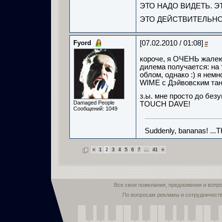
ЭТО НАДО ВИДЕТЬ. Э
ЭТО ДЕЙСТВИТЕЛЬНО
Fyord
[07.02.2010 / 01:08]
#
короче, я ОЧЕНЬ жалею,
дилема получается: на 
облом, однако :) я нем
WIME с Дэйвовским танц
з.ы. мне просто до бе
Damaged People
TOUCH DAVE!
Сообщений: 1049
Suddenly, bananas! ...
«
1
2
3
4
5
6
7
...
41
»
Все свои пожелания, предложения и вопр
По вопросам рекламы и сотрудничест