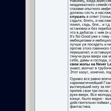
Наконец, когда агресси
неадекватного семейств
глазами опытного амфе
должны сесть и наслаж
слушать
в ответ (толь
сядьте, блять, и наслаж
понял, сядь, бля... и т.
остановки и без перебоя
что в дебатах с ним (и
и
It's No Good уже к том
имбецилами и имбецилка
лучше уж посидеть и не
против этого говенного 
перешагнет, и оставшую
тянучи руки вверх как 
себе, дамы и господа, э
свои жопы на Never L
знают, молчат в трубочк
Этот казус, конечно, п
Однако все равно впеч
харизматичнейший Гэан,
вытянувший ногу за пят
пропев свои три песни,
руки вверх. Все молодц
конце, было видно - вы
действительно поймал д
фантастика.