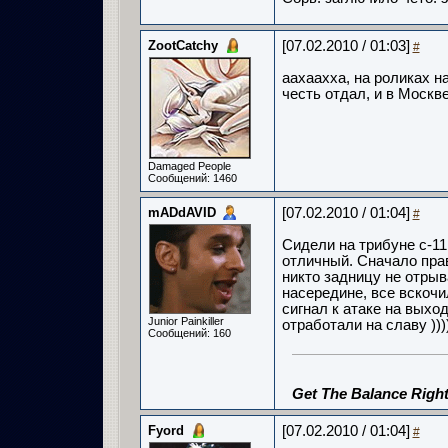
ZootCatchy
[07.02.2010 / 01:03]
#
аахаахха, на роликах н
честь отдал, и в Москве
Damaged People
Сообщений: 1460
mADdAVID
[07.02.2010 / 01:04]
#
Сидели на трибуне с-11,
отличный. Сначало пра
никто задницу не отрыв
насередине, все вскочи
сигнал к атаке на выход
Junior Painkiller
отработали на славу )))
Сообщений: 160
Get The Balance Right
Fyord
[07.02.2010 / 01:04]
#