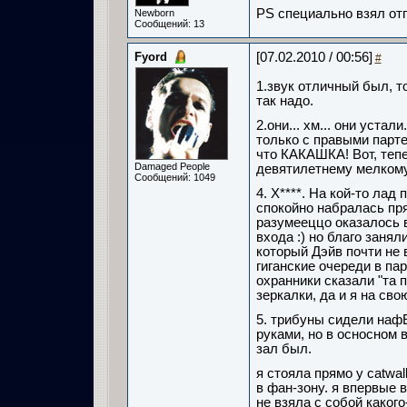
PS специально взял отп
Newborn
Сообщений: 13
Fyord
[07.02.2010 / 00:56]
#
1.звук отличный был, 
так надо.
2.они... хм... они устал
только с правыми парт
что КАКАШКА! Вот, тепер
Damaged People
девятилетнему мелкому,
Сообщений: 1049
4. Х****. На кой-то ла
спокойно набралась пря
разумееццо оказалось 
входа :) но благо занял
который Дэйв почти не в
гиганские очереди в па
охранники сказали "та 
зеркалки, да и я на сво
5. трибуны сидели нафЕ
руками, но в осносном 
зал был.
я стояла прямо у catwal
в фан-зону. я впервые в
не взяла с собой какого