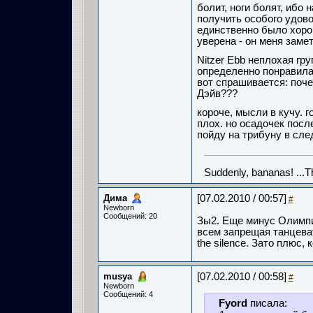
болит, ноги болят, ибо 
получить особого удовол
единственно было хорош
уверена - он меня зам
Nitzer Ebb неплохая гру
определенно понравилас
вот спрашивается: поче
Дэйв???
короче, мысли в кучу. г
плох. но осадочек посл
пойду на трибуну в сл
Suddenly, bananas! ...
Дима
[07.02.2010 / 00:57]
#
Newborn
Сообщений: 20
Зы2. Еще минус Олимпи
всем запрещая танцеват
the silence. Зато плюс, 
musya
[07.02.2010 / 00:58]
#
Newborn
Сообщений: 4
Fyord
писала: