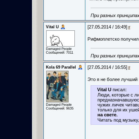
При разных принципах
Vital U
[27.05.2014 / 16:49]
#
Рифмоплетско получил
Damaged People
Сообщений: 7011
При разных принципах
Kola 69 Parallel
[27.05.2014 / 16:55]
#
Это я не более лучший
Vital U
писал:
Люди, которые с л
предназначавшуюся
чужих личек читав
Damaged People
Сообщений: 9635
только для их уше
на свете.
Читать под музыку,