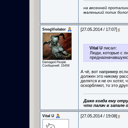
на весенней проталин
маленький попик боло
SnogViolator
[27.05.2014 / 17:07]
#
Vital U
писал:
Люди, которые с л
предназначавшуюся
Damaged People
Сообщений: 15458
А чё, вот например есл
должен это никому расс
делятся и не оч хотят, ч
оскорбляют, то это друг
Даже когда ему отру
что палач в запале о
Vital U
[27.05.2014 / 19:08]
#