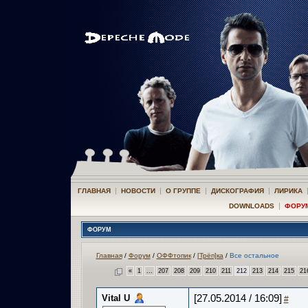
|
|
|
|
ГЛАВНАЯ
НОВОСТИ
О ГРУППЕ
ДИСКОГРАФИЯ
ЛИРИКА
|
DOWNLOADS
ФОРУ
ФОРУМ
Главная
/
Форум
/
ОФФтопик
/
[Трёп]ка
/
Все остальное
«
1
...
207
208
209
210
211
212
213
214
215
21
Vital U
[27.05.2014 / 16:09]
#