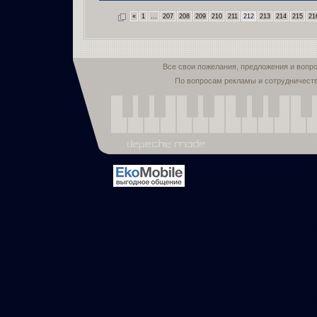
«
1
...
207
208
209
210
211
212
213
214
215
21
Все свои пожелания, предложения и вопр
По вопросам рекламы и сотрудничест