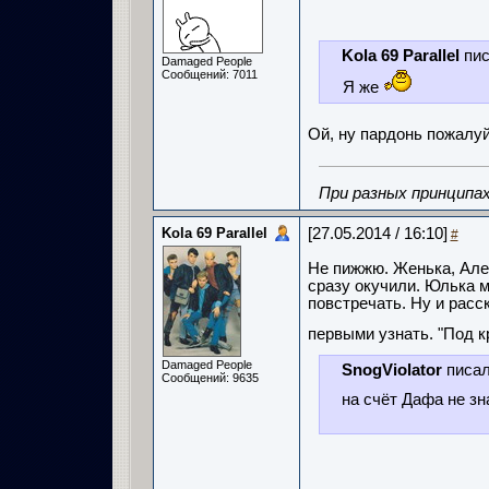
Kola 69 Parallel
пис
Damaged People
Сообщений: 7011
Я же
Ой, ну пардонь пожалу
При разных принципах
Kola 69 Parallel
[27.05.2014 / 16:10]
#
Не пижжю. Женька, Але
сразу окучили. Юлька м
повстречать. Ну и расс
первыми узнать. "Под к
Damaged People
SnogViolator
писал
Сообщений: 9635
на счёт Дафа не зн