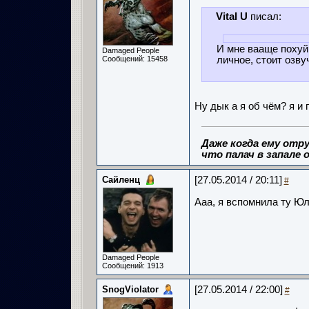
Vital U
писал:
И мне вааще похуй,
Damaged People
Сообщений: 15458
личное, стоит озву
Ну дык а я об чём? я и г
Даже когда ему отру
что палач в запале о
Сайленц
[27.05.2014 / 20:11]
#
Ааа, я вспомнила ту Юл
Damaged People
Сообщений: 1913
SnogViolator
[27.05.2014 / 22:00]
#