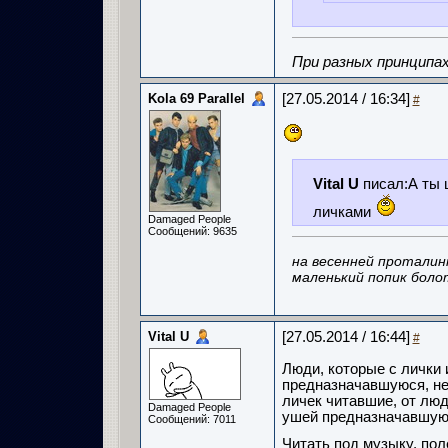
При разных принципах
Kola 69 Parallel
[27.05.2014 / 16:34]
#
Vital U
писал:А ты 
личками
Damaged People
Сообщений: 9635
на весенней проталин
маленький попик боло
Vital U
[27.05.2014 / 16:44]
#
Люди, которые с лички
предназначавшуюся, не
личек читавшие, от люд
Damaged People
ушей предназначавшуюс
Сообщений: 7011
Читать под музыку, пол