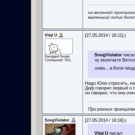
на весенней проталин
маленький попик боло
Vital U
[27.05.2014 / 16:11]
#
SnogViolator
писал
Damaged People
ну вконтакте Вето
Сообщений: 7011
знаю... а Коля пиз
Надо Юлю спросить, нав
Даф говорил первый о с
он говорил, что она оч
При разных принципах
SnogViolator
[27.05.2014 / 16:16]
#
Vital U
писал: