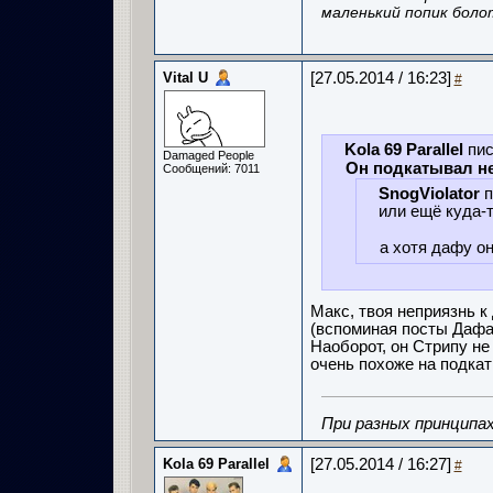
маленький попик боло
Vital U
[27.05.2014 / 16:23]
#
Kola 69 Parallel
пис
Damaged People
Он подкатывал не
Сообщений: 7011
SnogViolator
п
или ещё куда-т
а хотя дафу о
Макс, твоя неприязнь к
(вспоминая посты Дафа)
Наоборот, он Стрипу не 
очень похоже на подкат
При разных принципах
Kola 69 Parallel
[27.05.2014 / 16:27]
#