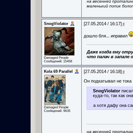
на весенней проталин
маленький попик боло
SnogViolator
[27.05.2014 / 16:17]
#
дошло бля... иправил
Даже когда ему отру
что палач в запале о
Damaged People
Сообщений: 15458
Kola 69 Parallel
[27.05.2014 / 16:18]
#
Он подкатывал не тока 
SnogViolator
писал
куда-то, так как он
а хотя дафу она с
Damaged People
Сообщений: 9635
на весенней проталин