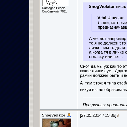
SnogViolator
писал
Damaged People
Сообщений: 7011
Vital U
писал:
Люди, которые
предназначавш
А чё, вот например
то я не должен это
личке чем то делятс
а когда тя в личке
огласку или нет...
Сног, да мы уж как то э
какие лички сует. Друго
рамки должны быть и в
А там этож я типа стёб
никуя вы не образованы
При разных принципах
SnogViolator
[27.05.2014 / 19:36]
#