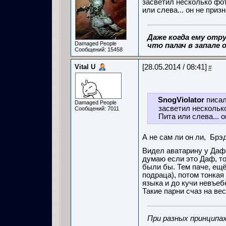
засветил несколько фот.
или слева... он не приз
Даже когда ему отру
Damaged People
что палач в запале о
Сообщений: 15458
Vital U
[28.05.2014 / 08:41]
#
SnogViolator
писал
Damaged People
засветил несколько
Сообщений: 7011
Пита или слева... 
А не сам ли он ли, Бр
Видел аватарину у Дафа
думаю если это Даф, то
были бы. Тем паче, ещё
подраца), потом тонкая
языка и до кучи невъеб
Такие парни счаз на вес
При разных принципах