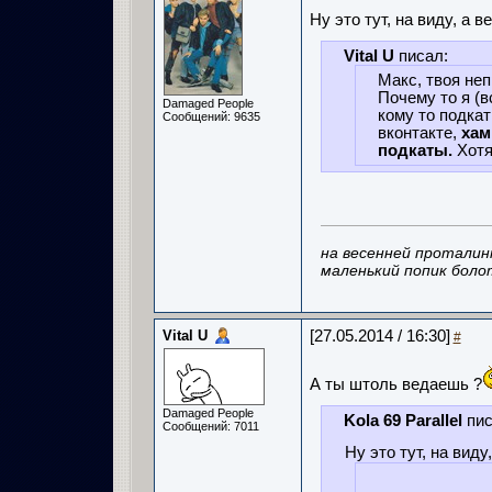
Ну это тут, на виду, а 
Vital U
писал:
Макс, твоя неп
Почему то я (
Damaged People
кому то подкат
Сообщений: 9635
вконтакте,
хам
подкаты.
Хотя
на весенней проталин
маленький попик боло
Vital U
[27.05.2014 / 16:30]
#
А ты штоль ведаешь ?
Damaged People
Kola 69 Parallel
пис
Сообщений: 7011
Ну это тут, на виду,