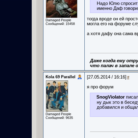
Надо Юлю спросить,
именно Даф говори
тогда вроде он ей прост
Damaged People
могла его на форуме сл
Сообщений: 15458
а хотя дафу она сама в
Даже когда ему отру
что палач в запале о
Kola 69 Parallel
[27.05.2014 / 16:16]
#
я про форум
SnogViolator
писал
ну дык это в беседу
добавился и общалс
Damaged People
Сообщений: 9635