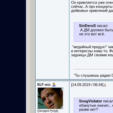
Он кривляется уже очен
сейчас. А про концерты
дейвовых кривляний даж
SinDeroS
писал:
А ДМ должен быть
не это вот всё.
"медийный продукт" ник
и интересны кому-то. Ф
задницы ДМ своими язы
"Ты слушаешь радио С
KLF mix
[14.09.2019 / 06:34]
#
SnogViolator
писал
ебанутые значит... 
разве нет?
Damaged People