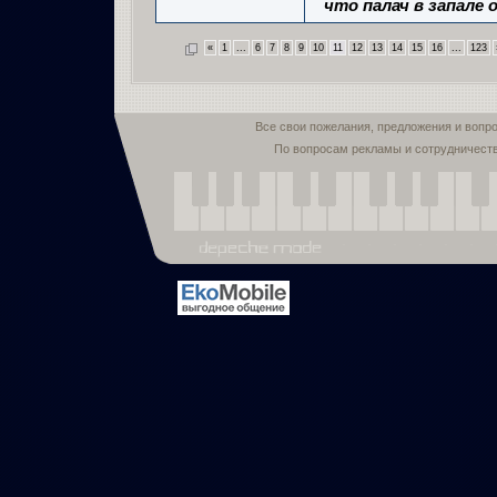
что палач в запале о
«
1
...
6
7
8
9
10
11
12
13
14
15
16
...
123
Все свои пожелания, предложения и вопр
По вопросам рекламы и сотрудничест