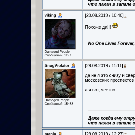
что палач в запале о
viking
[29.08.2019 / 10:40]
#
Похоже да!!!
No One Lives Forever
Damaged People
Сообщений: 1197
SnogViolator
[29.08.2019 / 11:11]
#
да не я это снизу и св
московских проспектов 
а я вот, честно
Damaged People
Сообщений: 15458
Даже когда ему отру
что палач в запале о
mania
[29.08.2019 / 12:27]
#