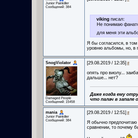
Junior Painkiller
Сообщений: 384
viking
писал:
Не понимаю фанатов
для меня эти альб
Я бы согласился, в том
уровню альбомы, но, в п
SnogViolator
[29.08.2019 / 12:35]
#
опять про виолу... заиб
дальше... нет?
Даже когда ему отру
Damaged People
что палач в запале о
Сообщений: 15458
mania
[29.08.2019 / 12:51]
#
Junior Painkiller
Сообщений: 384
Я обычно предпочитаю 
сравнении, то почему б