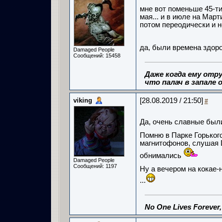
мне вот поменьше 45-ти
мая... и в июле на Марти
потом переодически и не
да, были времена здор
Damaged People
Сообщений: 15458
Даже когда ему отру
что палач в запале о
viking
[28.08.2019 / 21:50]
#
Да, очень славные был
Помню в Парке Горьког
магнитофонов, слушая D
обнимались
Damaged People
Сообщений: 1197
Ну а вечером на кокае-
...
No One Lives Forever