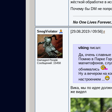
жёсткой обработке в и
Почему бы DM не попро
No One Lives Forever
SnogViolator
[29.08.2019 / 09:56]
#
viking
писал:
Да, очень славные
Помню в Парке Гор
Damaged People
магнитофонов, слуш
Сообщений: 15458
обнимались
Ну а вечером на ко
настроением ...
Вика, мы по идее должн
же видел