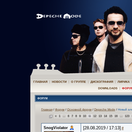
|
|
|
|
ГЛАВНАЯ
НОВОСТИ
О ГРУППЕ
ДИСКОГРАФИЯ
ЛИРИКА
|
DOWNLOADS
ФОРУ
ФОРУМ
Главная
/
Форум
/
Основной форум
/
Depeche Mode
/
Новый ал
«
1
...
6
7
8
9
10
11
12
13
14
15
16
...
123
SnogViolator
[28.08.2019 / 17:13]
#