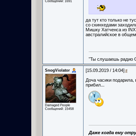
Сообщений: 1691
да тут кто только не т
со скинхедами заходили 
Мишку Хатченса из INXS
австралийское в общем
"Ты слушаешь радио С
SnogViolator
[15.09.2019 / 14:04]
#
Доча часики подарила, 
прибил...
Damaged People
Сообщений: 15458
Даже когда ему отру