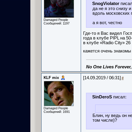
SnogViolator
писал
да не я это снизу 
вдоль московских п
Damaged People
а я вот, честно
Сообщений: 1197
Где-то я Вас видел Гос
года в клубе PIPL на 50
в клубе «Radio City» 26
кажется очень знакомы 
No One Lives Forever
KLF mix
[14.09.2019 / 06:31]
#
SinDeroS
писал:
Damaged People
Сообщений: 1691
Блин, ну ведь он не
том числе)?