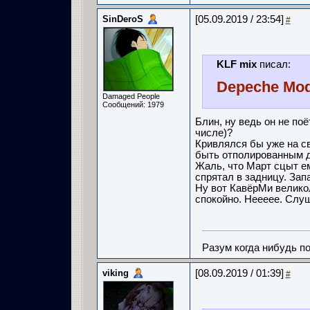
SinDeroS
[05.09.2019 / 23:54]
#
KLF mix
писал:
Depeche Mode
Damaged People
Сообщений: 1979
Блин, ну ведь он не поё
числе)?
Кривлялся бы уже на с
быть отполированным до
Жаль, что Март сцыт ем
спрятал в задницу. Зап
Ну вот КавёрМи великол
спокойно. Неееее. С
Разум когда нибудь по
viking
[08.09.2019 / 01:39]
#