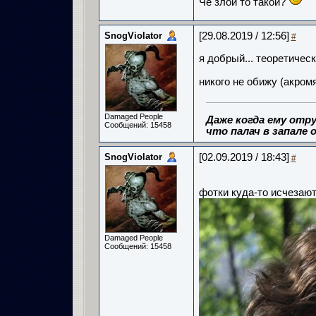
Че злой то такой?
SnogViolator
[29.08.2019 / 12:56]
#
я добрый... теоретическ
никого не обижу (акро
Damaged People
Даже когда ему отру
Сообщений: 15458
что палач в запале о
SnogViolator
[02.09.2019 / 18:43]
#
фотки куда-то исчезаю
Damaged People
Сообщений: 15458